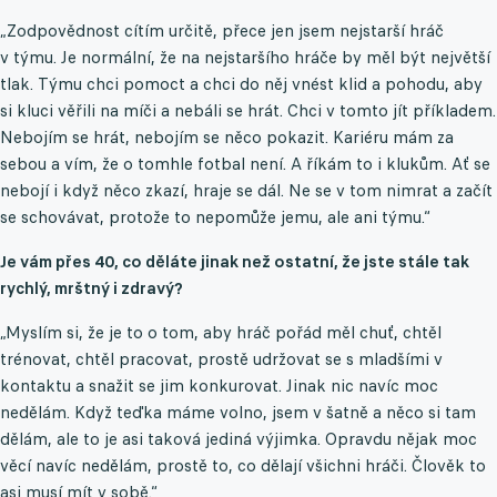
„Zodpovědnost cítím určitě, přece jen jsem nejstarší hráč
v týmu. Je normální, že na nejstaršího hráče by měl být největší
tlak. Týmu chci pomoct a chci do něj vnést klid a pohodu, aby
si kluci věřili na míči a nebáli se hrát. Chci v tomto jít příkladem.
Nebojím se hrát, nebojím se něco pokazit. Kariéru mám za
sebou a vím, že o tomhle fotbal není. A říkám to i klukům. Ať se
nebojí i když něco zkazí, hraje se dál. Ne se v tom nimrat a začít
se schovávat, protože to nepomůže jemu, ale ani týmu.“
Je vám přes 40, co děláte jinak než ostatní, že jste stále tak
rychlý, mrštný i zdravý?
„Myslím si, že je to o tom, aby hráč pořád měl chuť, chtěl
trénovat, chtěl pracovat, prostě udržovat se s mladšími v
kontaktu a snažit se jim konkurovat. Jinak nic navíc moc
nedělám. Když teďka máme volno, jsem v šatně a něco si tam
dělám, ale to je asi taková jediná výjimka. Opravdu nějak moc
věcí navíc nedělám, prostě to, co dělají všichni hráči. Člověk to
asi musí mít v sobě.“