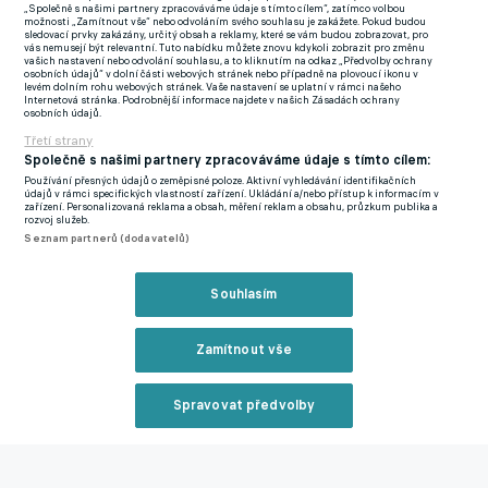
nemůžu jen procházet a nic nepředvádět, musím si to zasloužit.
„Společně s našimi partnery zpracováváme údaje s tímto cílem“, zatímco volbou
možnosti „Zamítnout vše“ nebo odvoláním svého souhlasu je zakážete. Pokud budou
Samozřejmě, když přijde někdo mladší, bude lepší, tak je jasné,
sledovací prvky zakázány, určitý obsah a reklamy, které se vám budou zobrazovat, pro
vás nemusejí být relevantní. Tuto nabídku můžete znovu kdykoli zobrazit pro změnu
že bude hrát, protože to tomu týmu pomůže, a to je
vašich nastavení nebo odvolání souhlasu, a to kliknutím na odkaz „Předvolby ochrany
osobních údajů“ v dolní části webových stránek nebo případně na plovoucí ikonu v
nejdůležitější.“
levém dolním rohu webových stránek. Vaše nastavení se uplatní v rámci našeho
Internetová stránka. Podrobnější informace najdete v našich Zásadách ochrany
osobních údajů.
Je někdo v lize nebo ve vašem týmu, na koho se vám dobře
Třetí strany
dívá? V kom se vidíte?
Společně s našimi partnery zpracováváme údaje s tímto cílem:
Používání přesných údajů o zeměpisné poloze. Aktivní vyhledávání identifikačních
údajů v rámci specifických vlastností zařízení. Ukládání a/nebo přístup k informacím v
„Když se dívám tady na našeho Pavla Jurošku, tak se v něm
zařízení. Personalizovaná reklama a obsah, měření reklam a obsahu, průzkum publika a
rozvoj služeb.
vidím, protože když jsem začínal, tak všichni mi říkali, jak jsem
Seznam partnerů (dodavatelů)
strašně rychlý a svoji rychlost musím využívat. To samé říkají
jemu tady. Je to můj konkurent, ale taky dobrý kamarád, takže
Souhlasím
se mu snažím pomáhat a doufám, že to dotáhne taky někam
dál.“
Zamítnout vše
Cítíte se už jako mentor?
Spravovat předvolby
„Ještě úplně ne, do této kategorie nechci moc spadat, ještě se
Reklama
cítím jako hráč a chci být v šatně, chci se bavit a mít srandu.
Samozřejmě už zkušenosti mám, takže když za mnou kluci