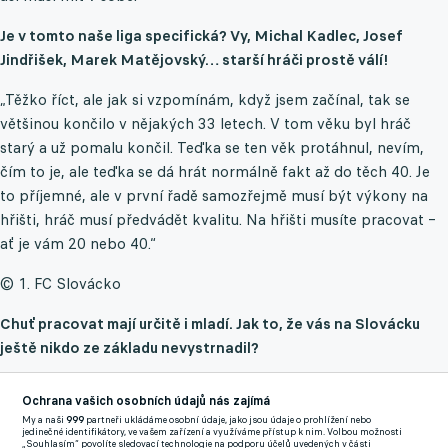
Je v tomto naše liga specifická? Vy, Michal Kadlec, Josef
Jindřišek, Marek Matějovský… starší hráči prostě válí!
„Těžko říct, ale jak si vzpomínám, když jsem začínal, tak se
většinou končilo v nějakých 33 letech. V tom věku byl hráč
starý a už pomalu končil. Teďka se ten věk protáhnul, nevím,
čím to je, ale teďka se dá hrát normálně fakt až do těch 40. Je
to příjemné, ale v první řadě samozřejmě musí být výkony na
hřišti, hráč musí předvádět kvalitu. Na hřišti musíte pracovat –
ať je vám 20 nebo 40.“
© 1. FC Slovácko
Chuť pracovat mají určitě i mladí. Jak to, že vás na Slovácku
ještě nikdo ze základu nevystrnadil?
„Konkurenty mám, ale jsou to ještě mladí kluci a zatím asi
Ochrana vašich osobních údajů nás zajímá
všechno neplní tak, jak by si trenér představoval. Tím pádem
My a naši
999
partneři ukládáme osobní údaje, jako jsou údaje o prohlížení nebo
dostávám šanci ještě pořád já, na druhou stranu já se tam taky
jedinečné identifikátory, ve vašem zařízení a využíváme přístup k nim. Volbou možnosti
„Souhlasím“ povolíte sledovací technologie na podporu účelů uvedených v části