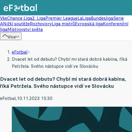
Vše
Chance Liga
2. Liga
Premier League
LaLiga
Bundesliga
Serie
A
Nižší soutěže
Rozhovory
Liga mistrů
Evropská liga
Konferenční
liga
Mistrovství světa
Více
eFotbal
Dvacet let od debutu? Chybí mi stará dobrá kabina, říká
Petržela. Svého nástupce vidí ve Slovácku
Dvacet let od debutu? Chybí mi stará dobrá kabina,
říká Petržela. Svého nástupce vidí ve Slovácku
eFotbal
,
10.11.2023 15:30