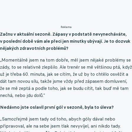
Reklama
Začnu v aktuální sezoně. Zápasy v podstatě nevynecháváte,
v poslední době vám ale přeci jen minutky ubývají. Je to dozvuk
nějakých zdravotních problémů?
„Momentálně jsem na tom dobře, měl jsem nějaké problémy se
zády, to se relativně zlepšilo. Ale trenér se mě většinou ptá, když
už je třeba 60. minuta, jak se cítím, že už by to chtělo osvěžit a
dát tam novou sílu, takže jsme vždy před zápasem domluvení,
že se mě zeptá a podle toho, jak se budu cítit, tak buď mě tam
nechá, nebo jdu dolů.“
Nedávno jste oslavil první gól v sezoně, byla to úleva?
„Samozřejmě jsem tady od toho, abych góly dával nebo
připravoval, ale na sebe jsem tlak nevyvíjel, ani nikdo tady.