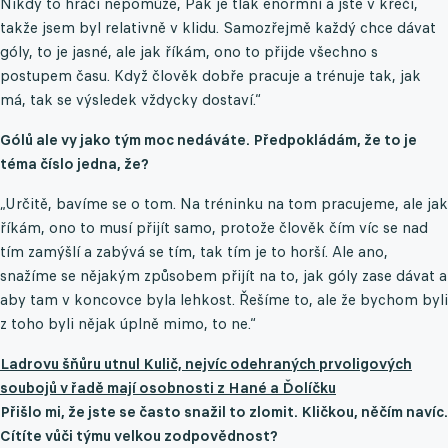
Nikdy to hráči nepomůže, Pak je tlak enormní a jste v křeči,
takže jsem byl relativně v klidu. Samozřejmě každý chce dávat
góly, to je jasné, ale jak říkám, ono to přijde všechno s
postupem času. Když člověk dobře pracuje a trénuje tak, jak
má, tak se výsledek vždycky dostaví.“
Gólů ale vy jako tým moc nedáváte. Předpokládám, že to je
téma číslo jedna, že?
„Určitě, bavíme se o tom. Na tréninku na tom pracujeme, ale jak
říkám, ono to musí přijít samo, protože člověk čím víc se nad
tím zamýšlí a zabývá se tím, tak tím je to horší. Ale ano,
snažíme se nějakým způsobem přijít na to, jak góly zase dávat a
aby tam v koncovce byla lehkost. Řešíme to, ale že bychom byli
z toho byli nějak úplně mimo, to ne.“
Ladrovu šňůru utnul Kulič, nejvíc odehraných prvoligových
soubojů v řadě mají osobnosti z Hané a Ďolíčku
Přišlo mi, že jste se často snažil to zlomit. Kličkou, něčím navíc.
Cítíte vůči týmu velkou zodpovědnost?