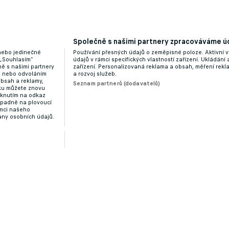
Společně s našimi partnery zpracováváme úd
 nebo jedinečné
Používání přesných údajů o zeměpisné poloze. Aktivní v
 „Souhlasím“
údajů v rámci specifických vlastností zařízení. Ukládání 
ě s našimi partnery
zařízení. Personalizovaná reklama a obsah, měření rek
“ nebo odvoláním
a rozvoj služeb.
obsah a reklamy,
Seznam partnerů (dodavatelů)
dku můžete znovu
liknutím na odkaz
ípadně na plovoucí
ámci našeho
any osobních údajů.