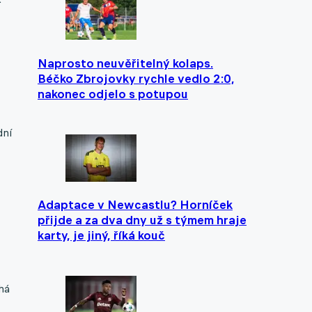
Naprosto neuvěřitelný kolaps.
Béčko Zbrojovky rychle vedlo 2:0,
nakonec odjelo s potupou
dní
Adaptace v Newcastlu? Horníček
přijde a za dva dny už s týmem hraje
karty, je jiný, říká kouč
há