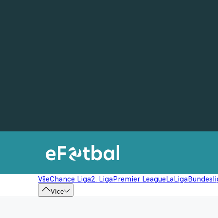
Vše
Chance Liga
2. Liga
Premier League
LaLiga
Bundesli
Více