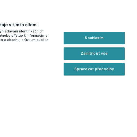
aje s tímto cílem:
yhledávání identifikačních
a/nebo přístup k informacím v
Souhlasím
lam a obsahu, průzkum publika
Zamítnout vše
Spravovat předvolby