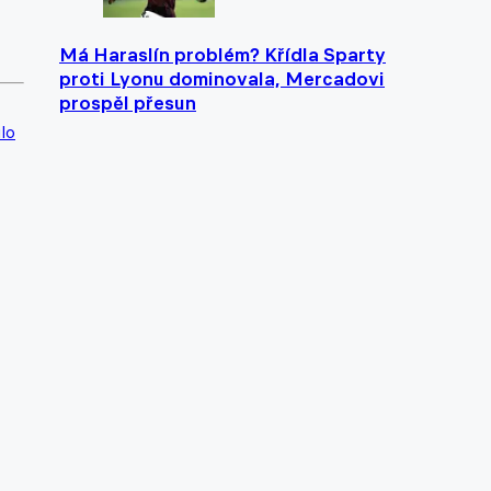
Má Haraslín problém? Křídla Sparty
proti Lyonu dominovala, Mercadovi
prospěl přesun
lo