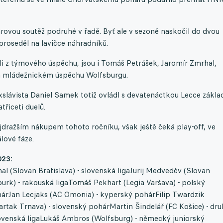
rovou soutěž podruhé v řadě. Byť ale v sezoně naskočil do dvou
proseděl na lavičce náhradníků.
ali z týmového úspěchu, jsou i Tomáš Petrášek, Jaromír Zmrhal,
na mládežnickém úspěchu Wolfsburgu.
Exslávista Daniel Samek totiž ovládl s devatenáctkou Lecce zákla
třiceti duelů.
ejdražším nákupem tohoto ročníku, však ještě čeká play-off, ve
lové fáze.
023:
l (Slovan Bratislava) - slovenská ligaJurij Medveděv (Slovan
burk) - rakouská ligaTomáš Pekhart (Legia Varšava) - polský
hárJan Lecjaks (AC Omonia) - kyperský pohárFilip Twardzik
artak Trnava) - slovenský pohárMartin Šindelář (FC Košice) - dru
slovenská ligaLukáš Ambros (Wolfsburg) - německý juniorský