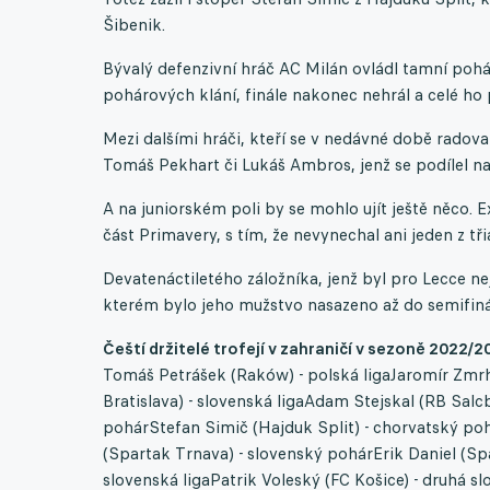
Šibenik.
Bývalý defenzivní hráč AC Milán ovládl tamní pohá
pohárových klání, finále nakonec nehrál a celé ho 
Mezi dalšími hráči, kteří se v nedávné době radov
Tomáš Pekhart či Lukáš Ambros, jenž se podílel 
A na juniorském poli by se mohlo ujít ještě něco. 
část Primavery, s tím, že nevynechal ani jeden z třia
Devatenáctiletého záložníka, jenž byl pro Lecce n
kterém bylo jeho mužstvo nasazeno až do semifiná
Čeští držitelé trofejí v zahraničí v sezoně 2022/2
Tomáš Petrášek (Raków) - polská ligaJaromír Zmrha
Bratislava) - slovenská ligaAdam Stejskal (RB Salc
pohárStefan Simič (Hajduk Split) - chorvatský po
(Spartak Trnava) - slovenský pohárErik Daniel (Sp
slovenská ligaPatrik Voleský (FC Košice) - druhá 