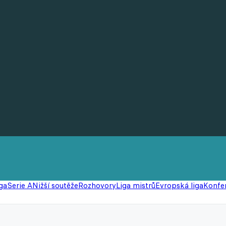
ga
Serie A
Nižší soutěže
Rozhovory
Liga mistrů
Evropská liga
Konfer