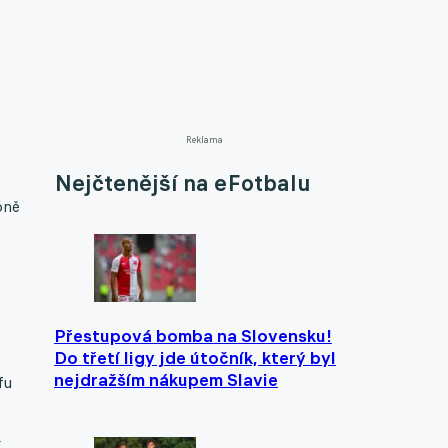
Reklama
Nejčtenější na eFotbalu
oně
Přestupová bomba na Slovensku!
Do třetí ligy jde útočník, který byl
nejdražším nákupem Slavie
fu
K