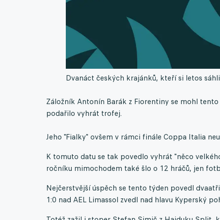
Dvanáct českých krajánků, kteří si letos sáhl
Záložník Antonín Barák z Fiorentiny se mohl tento
podařilo vyhrát trofej.
Jeho "Fialky" ovšem v rámci finále Coppa Italia ne
K tomuto datu se tak povedlo vyhrát "něco velkého
ročníku mimochodem také šlo o 12 hráčů, jen fotb
Nejčerstvější úspěch se tento týden povedl dvaatř
1:0 nad AEL Limassol zvedl nad hlavu Kyperský poh
Totéž zažil i stoper Stefan Simič z Hajduku Split