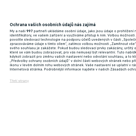
Ochrana vašich osobních údajů nás zajímá
My a naši
997
partneři ukládáme osobní údaje, jako jsou údaje o prohlížení
identifikátory, ve vašem zařízení a využíváme přístup k nim. Volbou možnosti
povolíte sledovací technologie na podporu účelů uvedených v části „Společn
zpracováváme údaje s tímto cílem“, zatímco volbou možnosti „Zamítnout vše
svého souhlasu je zakážete. Pokud budou sledovací prvky zakázány, určitý 
které se vám budou zobrazovat, pro vás nemusejí být relevantní. Tuto nabí
kdykoli zobrazit pro změnu vašich nastavení nebo odvolání souhlasu, a to k
„Předvolby ochrany osobních údajů“ v dolní části webových stránek nebo př
ikonu v levém dolním rohu webových stránek. Vaše nastavení se uplatní v r
Internetová stránka. Podrobnější informace najdete v našich Zásadách ochr
Třetí strany