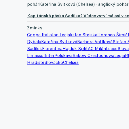
pohárKateřina Svitková (Chelsea) - anglický pohár
Kapitánská páska Sadílka? Vůdcovství má asi v so
Zmínky
Coppa Italia
Jan Lecjaks
Jan Stejskal
Lorenco Šimič
Dybala
Kateřina Svitková
Barbora Votíková
Stefan 
Sadílek
Fiorentina
Hajduk Split
AC Milán
Lecce
Slova
Limassol
Inter
Polskava
Rakow Czestochowa
Legia
R
Hradiště
Slovácko
Chelsea