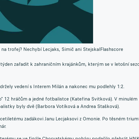
i na trofej? Nechybí Lecjaks, Simič ani Stejskal
Flashscore
 týden zařadit k zahraničním krajánkům, kterým se v letošní sez
udržely vedení s Interem Milán a nakonec mu podlehly 1:2.
" 12 hráčům a jedné fotbalistce (Kateřina Svitková). V minulém
alistky byly dvě (Barbora Votíková a Andrea Stašková).
icetiletému zadákovi Janu Lecjaksovi z Omonie. Po těsném trium
ár.
, kterému se ve finále Chorvatskému poháru podařilo přehrát HN