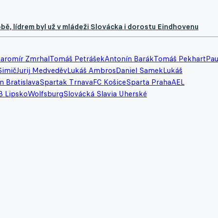
bě, lídrem byl už v mládeži Slovácka i dorostu Eindhovenu
Jaromír Zmrhal
Tomáš Petrášek
Antonín Barák
Tomáš Pekhart
Pau
Simič
Jurij Medveděv
Lukáš Ambros
Daniel Samek
Lukáš
n Bratislava
Spartak Trnava
FC Košice
Sparta Praha
AEL
B Lipsko
Wolfsburg
Slovácká Slavia Uherské