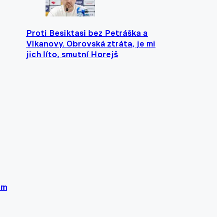
Proti Besiktasi bez Petráška a
Vlkanovy. Obrovská ztráta, je mi
jich líto, smutní Horejš
em