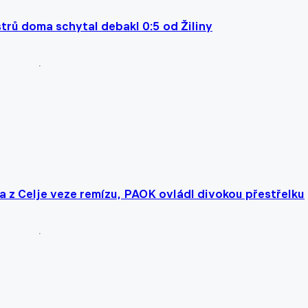
trů doma schytal debakl 0:5 od Žiliny
a z Celje veze remízu, PAOK ovládl divokou přestřelku