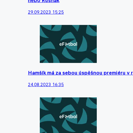
nebo Rusnák
29.09.2023 15:25
Hamšík má za sebou úspěšnou premiéru v ro
24.08.2023 16:35