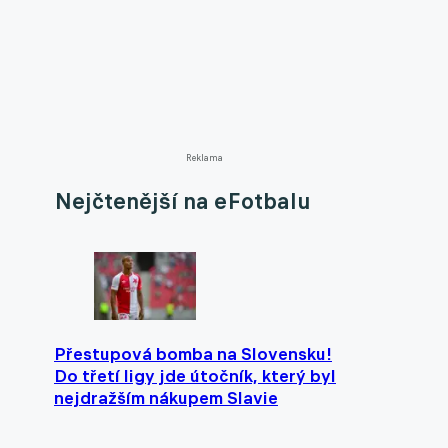
Reklama
Nejčtenější na eFotbalu
Přestupová bomba na Slovensku!
Do třetí ligy jde útočník, který byl
nejdražším nákupem Slavie