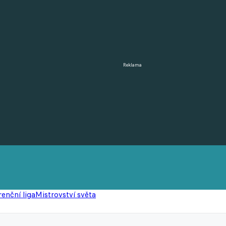
Reklama
enční liga
Mistrovství světa