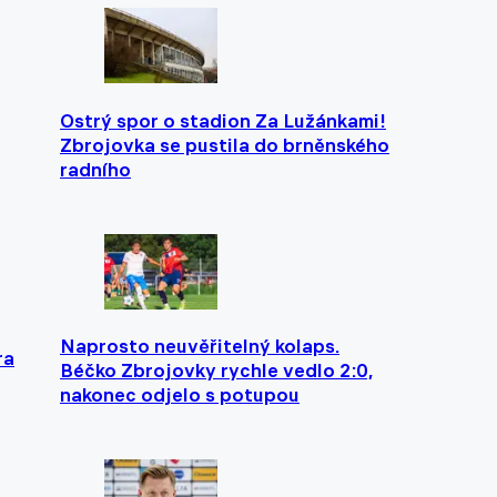
Ostrý spor o stadion Za Lužánkami!
Zbrojovka se pustila do brněnského
radního
Naprosto neuvěřitelný kolaps.
ra
Béčko Zbrojovky rychle vedlo 2:0,
nakonec odjelo s potupou