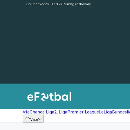
Jurij Medveděv - zprávy, články, rozhovory
Vše
Chance Liga
2. Liga
Premier League
LaLiga
Bundesli
Více