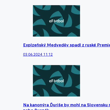
Explzeňský Medveděv spadl z ruské Premie
03.06.2024 11:12
Na kanonýra Ďuriše by mohl na Slovensku 