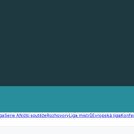
ga
Serie A
Nižší soutěže
Rozhovory
Liga mistrů
Evropská liga
Konfer