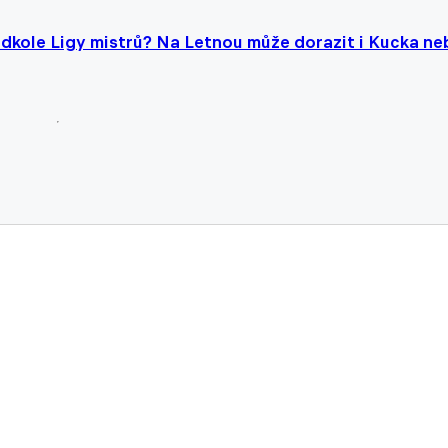
ředkole Ligy mistrů? Na Letnou může dorazit i Kucka n
a svolí, Chorý by si mohl po Belgii vyzkoušet i Maďar