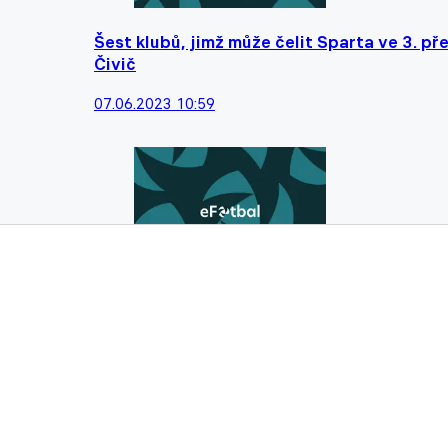
Šest klubů, jimž může čelit Sparta ve 3. p
Čivič
07.06.2023 10:59
Sbohem po pěti a půl letech? Pokud Viktori
30.05.2023 16:45