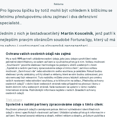
Reklama
Pro ligovou špičku by totiž mohli být vzhledem k blížícímu se
letnímu přestupovému oknu zajímaví i dva defenzivní
specialisté...
Jedním z nich je šestadvacetiletý
Martin Koscelník
, jenž patří k
nejlepším pravým obráncům soudobé Fortuna:ligy, který už má
za sebou i vystoupení ve slovenské reprezentaci.
Ochrana vašich osobních údajů nás zajímá
Bývalý hráč Zemplínu Michalovce, který hraje pod Ještědem od
My a naši
999
partneři ukládáme osobní údaje, jako jsou údaje o prohlížení nebo
léta 2018, odehrál v této ligové sezoně 26 zápasů a ví se o něm
jedinečné identifikátory, ve vašem zařízení a využíváme přístup k nim. Volbou možnosti
„Souhlasím“ povolíte sledovací technologie na podporu účelů uvedených v části
jak v Plzni, tak v obou slavných "S".
„Společně s našimi partnery zpracováváme údaje s tímto cílem“, zatímco volbou
možnosti „Zamítnout vše“ nebo odvoláním svého souhlasu je zakážete. Pokud budou
sledovací prvky zakázány, určitý obsah a reklamy, které se vám budou zobrazovat, pro
vás nemusejí být relevantní. Tuto nabídku můžete znovu kdykoli zobrazit pro změnu
Zatímco v Edenu jeho post ale zatím řešit nemusí, kdo ví, třeba
vašich nastavení nebo odvolání souhlasu, a to kliknutím na odkaz „Předvolby ochrany
osobních údajů“ v dolní části webových stránek nebo případně na plovoucí ikonu v
by se ale hodil do krámu Pavlu Vrbovi na Letné. Smlouvu na
levém dolním rohu webových stránek. Vaše nastavení se uplatní v rámci našeho
Internetová stránka. Podrobnější informace najdete v našich Zásadách ochrany
stadionu U Nisy má do června 2023 a specializovaný server
osobních údajů.
transfermarkt.com u něj uvádí sumu 450 tisíc eru.
Třetí strany
Společně s našimi partnery zpracováváme údaje s tímto cílem:
Druhým pak je o šest let mladší obránce
Michal Fukala
, jenž si v
Používání přesných údajů o zeměpisné poloze. Aktivní vyhledávání identifikačních
údajů v rámci specifických vlastností zařízení. Ukládání a/nebo přístup k informacím v
doznívajícím ligovém ročníku za nyní šestý tým tabulky kopl
zařízení. Personalizovaná reklama a obsah, měření reklam a obsahu, průzkum publika a