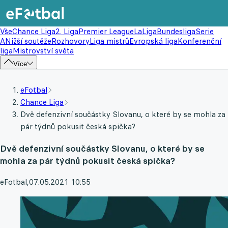
Vše
Chance Liga
2. Liga
Premier League
LaLiga
Bundesliga
Serie
A
Nižší soutěže
Rozhovory
Liga mistrů
Evropská liga
Konferenční
liga
Mistrovství světa
Více
eFotbal
Chance Liga
Dvě defenzivní součástky Slovanu, o které by se mohla za
pár týdnů pokusit česká spička?
Dvě defenzivní součástky Slovanu, o které by se
mohla za pár týdnů pokusit česká spička?
eFotbal
,
07.05.2021 10:55