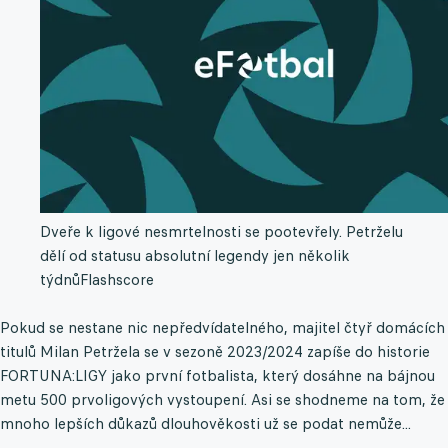
Dveře k ligové nesmrtelnosti se pootevřely. Petrželu
dělí od statusu absolutní legendy jen několik
týdnů
Flashscore
Pokud se nestane nic nepředvídatelného, majitel čtyř domácích
titulů Milan Petržela se v sezoně 2023/2024 zapíše do historie
FORTUNA:LIGY jako první fotbalista, který dosáhne na bájnou
metu 500 prvoligových vystoupení. Asi se shodneme na tom, že
mnoho lepších důkazů dlouhověkosti už se podat nemůže...