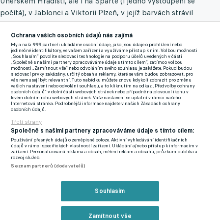
Uherském Hradišti, ale i na Spartě (i jedno vystoupení se
počítá), v Jablonci a Viktorii Plzeň, v jejíž barvách strávil
spoustu let a má tam pořád dveře otevřené. Minimálně
trenérsky či funkcionářsky.
Ochrana vašich osobních údajů nás zajímá
My a naši
999
partneři ukládáme osobní údaje, jako jsou údaje o prohlížení nebo
jedinečné identifikátory, ve vašem zařízení a využíváme přístup k nim. Volbou možnosti
Společně s Tomášem Grigarem z Teplic už rychlonohý
„Souhlasím“ povolíte sledovací technologie na podporu účelů uvedených v části
„Společně s našimi partnery zpracováváme údaje s tímto cílem“, zatímco volbou
středopolař zasáhl do dvaceti sezon, čímž překonal své bývalé
možnosti „Zamítnout vše“ nebo odvoláním svého souhlasu je zakážete. Pokud budou
sledovací prvky zakázány, určitý obsah a reklamy, které se vám budou zobrazovat, pro
kolegy z Doosan arény Pavla Horvátha a Václava Procházku. Do
vás nemusejí být relevantní. Tuto nabídku můžete znovu kdykoli zobrazit pro změnu
vašich nastavení nebo odvolání souhlasu, a to kliknutím na odkaz „Předvolby ochrany
více ročníků (21( nakoukl už jen ještě o něco starší špílmachr
osobních údajů“ v dolní části webových stránek nebo případně na plovoucí ikonu v
levém dolním rohu webových stránek. Vaše nastavení se uplatní v rámci našeho
Mladé Boleslavi Marek Matějovský.
Internetová stránka. Podrobnější informace najdete v našich Zásadách ochrany
osobních údajů.
Petržela vs. ligová sezona 2023/2024:
Třetí strany
Společně s našimi partnery zpracováváme údaje s tímto cílem:
- 11 startů- devětkrát v základu- 595 odehraných minut- žádný
Používání přesných údajů o zeměpisné poloze. Aktivní vyhledávání identifikačních
gól- tři asistence- 157 přihrávek- 29 driblinků
údajů v rámci specifických vlastností zařízení. Ukládání a/nebo přístup k informacím v
zařízení. Personalizovaná reklama a obsah, měření reklam a obsahu, průzkum publika a
rozvoj služeb.
Pakliže funkčnímu veteránovi vydrží zdraví a vyhne se
Seznam partnerů (dodavatelů)
disciplinárním trestům (v ročníku zatím viděl jednu žlutou
kartu), dle dosavadního vytížení ho jeho nadřízený Martin
Souhlasím
Svědík k bájné hranici 500 absolvovaných zápasů určitě dotlačí.
Zamítnout vše