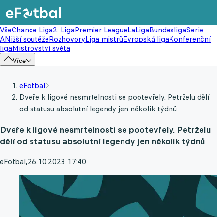
Vše
Chance Liga
2. Liga
Premier League
LaLiga
Bundesliga
Serie
A
Nižší soutěže
Rozhovory
Liga mistrů
Evropská liga
Konferenční
liga
Mistrovství světa
Více
eFotbal
Dveře k ligové nesmrtelnosti se pootevřely. Petrželu dělí
od statusu absolutní legendy jen několik týdnů
Dveře k ligové nesmrtelnosti se pootevřely. Petrželu
dělí od statusu absolutní legendy jen několik týdnů
eFotbal
,
26.10.2023 17:40