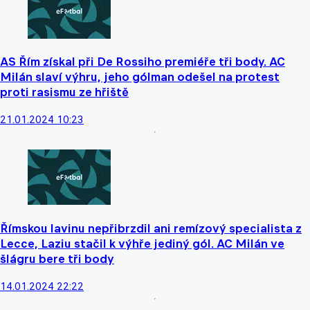
AS Řím získal při De Rossiho premiéře tři body. AC
Milán slaví výhru, jeho gólman odešel na protest
proti rasismu ze hřiště
21.01.2024 10:23
Římskou lavinu nepřibrzdil ani remízový specialista z
Lecce, Laziu stačil k výhře jediný gól. AC Milán ve
šlágru bere tři body
14.01.2024 22:22