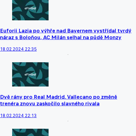
Euforii Lazia po výhře nad Bayernem vystřídal tvrdý
náraz s Boloňou, AC Milán selhal na půdě Monzy
18.02.2024 22:35
Dvě rány pro Real Madrid. Vallecano po změně
trenéra znovu zaskočilo slavného rivala
18.02.2024 22:13