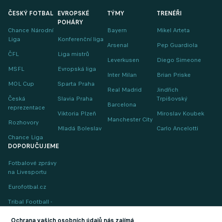
ČESKÝ FOTBAL
EVROPSKÉ
TÝMY
TRENÉŘI
POHÁRY
Chance Národní
Bayern
Mikel Arteta
Liga
Konferenční liga
Arsenal
Pep Guardiola
ČFL
Liga mistrů
Leverkusen
Diego Simeone
MSFL
Evropská liga
Inter Milan
Brian Priske
MOL Cup
Sparta Praha
Real Madrid
Jindřich
Česká
Slavia Praha
Trpišovský
Barcelona
reprezentace
Viktoria Plzeň
Miroslav Koubek
Manchester City
Rozhovory
Mladá Boleslav
Carlo Ancelotti
Chance Liga
DOPORUČUJEME
Fotbalové zprávy
na Livesportu
Eurofotbal.cz
Tribal Football -
Football News
(EN)
Ochrana vašich osobních údajů nás zajímá