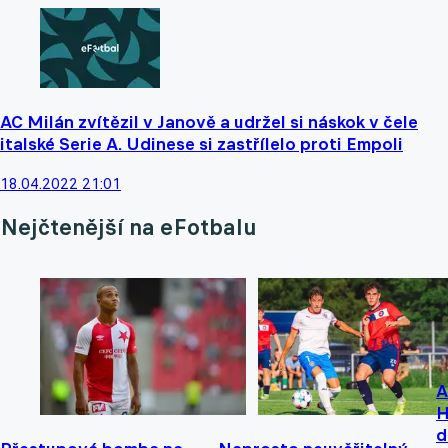
AC Milán zvítězil v Janově a udržel si náskok v čele
italské Serie A. Udinese si zastřílelo proti Empoli
18.04.2022 21:01
Nejčtenější na eFotbalu
A
H
d