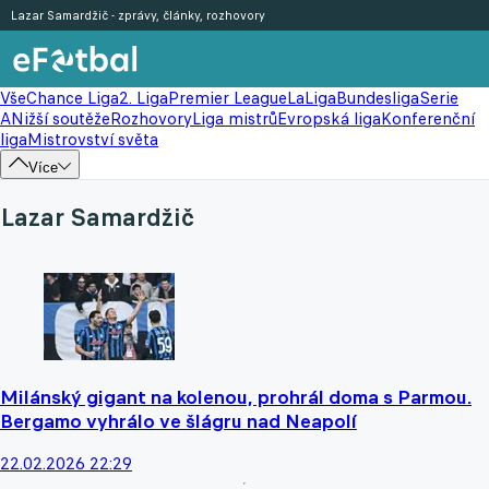
Lazar Samardžič - zprávy, články, rozhovory
Vše
Chance Liga
2. Liga
Premier League
LaLiga
Bundesliga
Serie
A
Nižší soutěže
Rozhovory
Liga mistrů
Evropská liga
Konferenční
liga
Mistrovství světa
Více
Lazar Samardžič
Milánský gigant na kolenou, prohrál doma s Parmou.
Bergamo vyhrálo ve šlágru nad Neapolí
22.02.2026 22:29