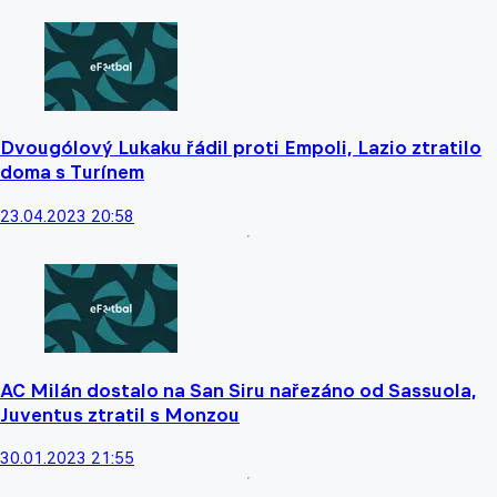
Dvougólový Lukaku řádil proti Empoli, Lazio ztratilo
doma s Turínem
23.04.2023 20:58
AC Milán dostalo na San Siru nařezáno od Sassuola,
Juventus ztratil s Monzou
30.01.2023 21:55