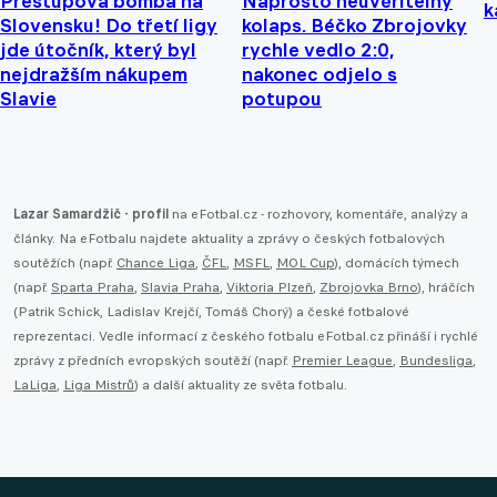
Přestupová bomba na
Naprosto neuvěřitelný
k
Slovensku! Do třetí ligy
kolaps. Béčko Zbrojovky
jde útočník, který byl
rychle vedlo 2:0,
nejdražším nákupem
nakonec odjelo s
Slavie
potupou
Lazar Samardžič - profil
na eFotbal.cz - rozhovory, komentáře, analýzy a
články. Na eFotbalu najdete aktuality a zprávy o českých fotbalových
soutěžích (např.
Chance Liga
,
ČFL
,
MSFL
,
MOL Cup
), domácích týmech
(např.
Sparta Praha
,
Slavia Praha
,
Viktoria Plzeň
,
Zbrojovka Brno
), hráčích
(Patrik Schick, Ladislav Krejčí, Tomáš Chorý) a české fotbalové
reprezentaci. Vedle informací z českého fotbalu eFotbal.cz přináší i rychlé
zprávy z předních evropských soutěží (např.
Premier League
,
Bundesliga
,
LaLiga
,
Liga Mistrů
) a další aktuality ze světa fotbalu.