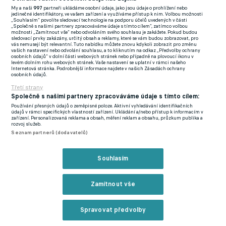
My a naši
997
partneři ukládáme osobní údaje, jako jsou údaje o prohlížení nebo
FlashFutbal (SK)
jedinečné identifikátory, ve vašem zařízení a využíváme přístup k nim. Volbou možnosti
„Souhlasím“ povolíte sledovací technologie na podporu účelů uvedených v části
„Společně s našimi partnery zpracováváme údaje s tímto cílem“, zatímco volbou
Tenisportal.cz
možnosti „Zamítnout vše“ nebo odvoláním svého souhlasu je zakážete. Pokud budou
sledovací prvky zakázány, určitý obsah a reklamy, které se vám budou zobrazovat, pro
Tenisové zprávy
vás nemusejí být relevantní. Tuto nabídku můžete znovu kdykoli zobrazit pro změnu
vašich nastavení nebo odvolání souhlasu, a to kliknutím na odkaz „Předvolby ochrany
na Livesportu
osobních údajů“ v dolní části webových stránek nebo případně na plovoucí ikonu v
levém dolním rohu webových stránek. Vaše nastavení se uplatní v rámci našeho
Internetová stránka. Podrobnější informace najdete v našich Zásadách ochrany
osobních údajů.
Třetí strany
Společně s našimi partnery zpracováváme údaje s tímto cílem:
Používání přesných údajů o zeměpisné poloze. Aktivní vyhledávání identifikačních
Podmínky užití
GDPR a žurnalistika
údajů v rámci specifických vlastností zařízení. Ukládání a/nebo přístup k informacím v
zařízení. Personalizovaná reklama a obsah, měření reklam a obsahu, průzkum publika a
Zásady ochrany osobních údajů
Doporučené stránky
rozvoj služeb.
Seznam partnerů (dodavatelů)
Třetí strany
Tiráž
Souhlasím
© eFotbal
2026
Zamítnout vše
Spravovat předvolby
Reklama