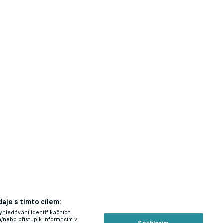
aje s tímto cílem:
yhledávání identifikačních
a/nebo přístup k informacím v
Souhlasím