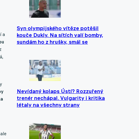
Syn olympijského vítěze potěšil
í a
kouče Dukly. Na sítích valí bomby,
sundám ho z hrušky, smál se
bu
z
á,
y
Nevídaný kolaps Ústí? Rozzuřený
by
trenér nechápal. Vulgarity i kritika
ka
létaly na všechny strany
 ale