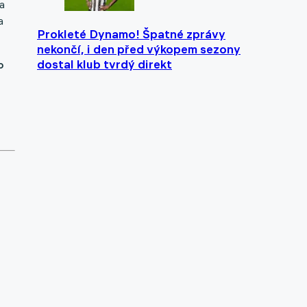
a
a
Prokleté Dynamo! Špatné zprávy
nekončí, i den před výkopem sezony
dostal klub tvrdý direkt
o