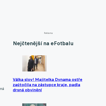
Reklama
Nejčtenější na eFotbalu
o
Válka slov! Majitelka Dynama ostře
zaútočila na zástupce kraje, padla
dná
drsná obvinění