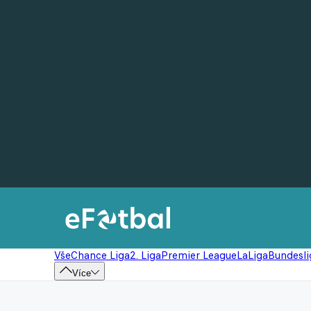
Vše
Chance Liga
2. Liga
Premier League
LaLiga
Bundesli
Více