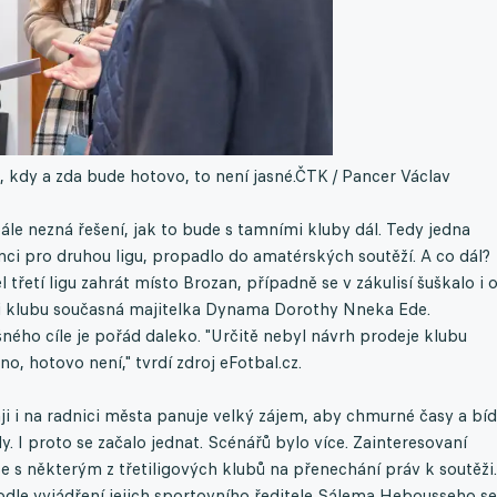
 kdy a zda bude hotovo, to není jasné.
ČTK / Pancer Václav
le nezná řešení, jak to bude s tamními kluby dál. Tedy jedna
enci pro druhou ligu, propadlo do amatérských soutěží. A co dál?
 třetí ligu zahrát místo Brozan, případně se v zákulisí šuškalo i 
ji klubu současná majitelka Dynama Dorothy Nneka Ede.
šného cíle je pořád daleko. "Určitě nebyl návrh prodeje klubu
, hotovo není," tvrdí zdroj eFotbal.cz.
ji i na radnici města panuje velký zájem, aby chmurné časy a bí
 I proto se začalo jednat. Scénářů bylo více. Zainteresovaní
 s některým z třetiligových klubů na přenechání práv k soutěži.
dle vyjádření jejich sportovního ředitele Sálema Hebousseho se