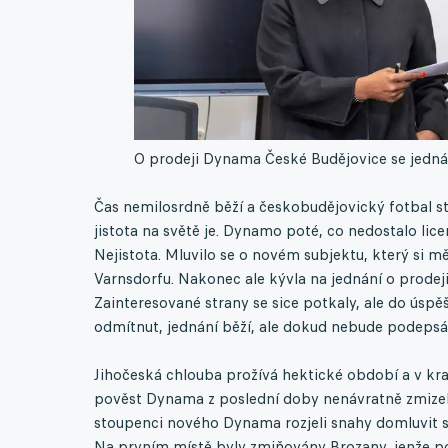
O prodeji Dynama České Budějovice se jedná,
Čas nemilosrdně běží a českobudějovický fotbal stá
jistota na světě je. Dynamo poté, co nedostalo lic
Nejistota. Mluvilo se o novém subjektu, který si měl
Varnsdorfu. Nakonec ale kývla na jednání o prode
Zainteresované strany se sice potkaly, ale do úspě
odmítnut, jednání běží, ale dokud nebude podepsáno
Jihočeská chlouba prožívá hektické období a v kra
pověst Dynama z poslední doby nenávratně zmizely.
stoupenci nového Dynama rozjeli snahy domluvit se
Na prvním místě byly zmiňovány Brozany, jenže po