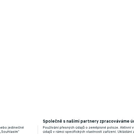
 televizní studio. Očekávám tu nejvyšší úroveň, říká
Společně s našimi partnery zpracováváme úd
 nebo jedinečné
Používání přesných údajů o zeměpisné poloze. Aktivní v
 „Souhlasím“
údajů v rámci specifických vlastností zařízení. Ukládání 