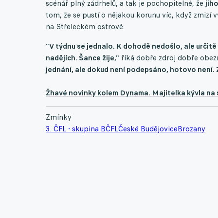
scénář plný zádrhelů, a tak je pochopitelné, že
jih
tom, že se pustí o nějakou korunu víc, když zmizí 
na Střeleckém ostrově.
"V týdnu se jednalo. K dohodě nedošlo, ale určitě
nadějích. Šance žije,"
říká dobře zdroj dobře obez
jednání, ale dokud není podepsáno, hotovo není. Zd
Žhavé novinky kolem Dynama. Majitelka kývla na s
Zmínky
3. ČFL - skupina B
ČFL
České Budějovice
Brozany