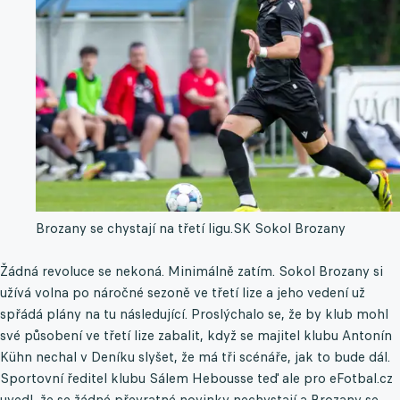
Brozany se chystají na třetí ligu.
SK Sokol Brozany
Žádná revoluce se nekoná. Minimálně zatím. Sokol Brozany si
užívá volna po náročné sezoně ve třetí lize a jeho vedení už
spřádá plány na tu následující. Proslýchalo se, že by klub mohl
své působení ve třetí lize zabalit, když se majitel klubu Antonín
Kühn nechal v Deníku slyšet, že má tři scénáře, jak to bude dál.
Sportovní ředitel klubu Sálem Hebousse teď ale pro eFotbal.cz
uvedl, že se žádné převratné novinky nechystají a Brozany se