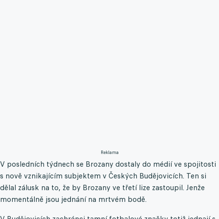
Reklama
V posledních týdnech se Brozany dostaly do médií ve spojitosti
s nově vznikajícím subjektem v Českých Budějovicích. Ten si
dělal zálusk na to, že by Brozany ve třetí lize zastoupil. Jenže
momentálně jsou jednání na mrtvém bodě.
V Budějovicích zachránci tamní fotbalové značky totiž jednají s