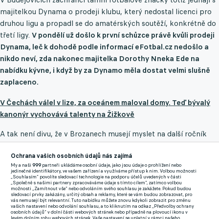
majitelkou Dynama o prodeji klubu, který nedostal licenci pro
druhou ligu a propadl se do amatérských soutěží, konkrétně do
třetí ligy.
V pondělí už došlo k první schůzce právě kvůli prodeji
Dynama, leč k dohodě podle informací eFotbal.cz nedošlo a
nikdo neví, zda nakonec majitelka Dorothy Nneka Ede na
nabídku kývne, i když by za Dynamo měla dostat velmi slušně
zaplaceno.
V Čechách válel v lize, za oceánem maloval domy. Teď bývalý
kanonýr vychovává talenty na Žižkově
A tak není divu, že v Brozanech musejí myslet na další ročník
třetí ligy a hledají možnosti, jak hrát soutěž i bez uvažovaného
Ochrana vašich osobních údajů nás zajímá
projektu s Jihočechy.
"Normálně máme stanovený začátek
My a naši
999
partneři ukládáme osobní údaje, jako jsou údaje o prohlížení nebo
přípravy, dohodnutí jsou soupeři na přípravné zápasy, kdy se
jedinečné identifikátory, ve vašem zařízení a využíváme přístup k nim. Volbou možnosti
„Souhlasím“ povolíte sledovací technologie na podporu účelů uvedených v části
utkáme s béčkem Dukly či třeba Motorletem,"
hlásí sportovní
„Společně s našimi partnery zpracováváme údaje s tímto cílem“, zatímco volbou
možnosti „Zamítnout vše“ nebo odvoláním svého souhlasu je zakážete. Pokud budou
ředitel klubu Sálem Hebousse.
sledovací prvky zakázány, určitý obsah a reklamy, které se vám budou zobrazovat, pro
vás nemusejí být relevantní. Tuto nabídku můžete znovu kdykoli zobrazit pro změnu
vašich nastavení nebo odvolání souhlasu, a to kliknutím na odkaz „Předvolby ochrany
osobních údajů“ v dolní části webových stránek nebo případně na plovoucí ikonu v
levém dolním rohu webových stránek. Vaše nastavení se uplatní v rámci našeho