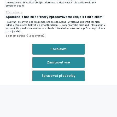
Internetová stránka. Podrobnější informace najdete v našich Zásadách ochrany
osobních údajů.
Třetí strany
Společně s našimi partnery zpracováváme údaje s tímto cílem:
Používání přesných údajů o zeměpisné poloze. Aktivní vyhledávání identifikačních
údajů v rámci specifických vlastností zařízení. Ukládání a/nebo přístup k informacím v
zařízení. Personalizovaná reklama a obsah, měření reklam a obsahu, průzkum publika a
rozvoj služeb.
Seznam partnerů (dodavatelů)
Souhlasím
Zamítnout vše
Spravovat předvolby
To, že se o budoucnosti Brozan mluví s otazníkem, jej nechává v
Reklama
klidu. Stejně jako možné spojení s novým subjektem, který by
mohl vzniknout v Českých Budějovicích.
"My se soustředíme na
Brozany a v nové sezoně určitě chceme vylepšit umístění z
poslední sezony,"
dodává zkušený funkcionář.
Zavřít rekl
Brozany třetí ligu definitivně zachránily až v domácím duelu s