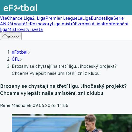
Vše
Chance Liga
2. Liga
Premier League
LaLiga
Bundesliga
Serie
A
Nižší soutěže
Rozhovory
Liga mistrů
Evropská liga
Konferenční
liga
Mistrovství světa
Více
eFotbal
ČFL
Brozany se chystají na třetí ligu. Jihočeský projekt?
Chceme vylepšit naše umístění, zní z klubu
Brozany se chystají na třetí ligu. Jihočeský projekt?
Chceme vylepšit naše umístění, zní z klubu
René Machálek
,
09.06.2026 11:55