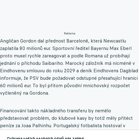
Reklama
Angličan Gordon dal přednost Barceloně, která Newcastlu
zaplatila 80 milionů eur. Sportovní ředitel Bayernu Max Eberl
proto musel rychle zareagovat a podle Romana už probíhají
jednání o příchodu Saibariho. Marocký záložník má nicméně v
Eindhovenu smlouvu do roku 2029 a deník Eindhovens Dagblad
informuje, že PSV bude požadovat odstupné přesahující hranici
60 milionů eur. To byl přitom původní mnichovský rozpočet
vyčleněný na Gordona.
Financování takto nákladného transferu by nemělo
představovat problém, do klubové kasy by totiž měly přitéct
peníze za Joaa Palhinhu. Portugalský fotbalista hostoval v
uplynulé sezoně v Tottenhamu Hotspur a anglický celek chce
Ochrana vašich osobních údajů nás zajímá