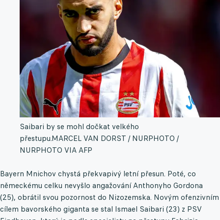
Saibari by se mohl dočkat velkého
přestupu.
MARCEL VAN DORST / NURPHOTO /
NURPHOTO VIA AFP
Bayern Mnichov chystá překvapivý letní přesun. Poté, co
německému celku nevyšlo angažování Anthonyho Gordona
(25), obrátil svou pozornost do Nizozemska. Novým ofenzivním
cílem bavorského giganta se stal Ismael Saibari (23) z PSV