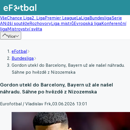
Vše
Chance Liga
2. Liga
Premier League
LaLiga
Bundesliga
Serie
A
Nižší soutěže
Rozhovory
Liga mistrů
Evropská liga
Konferenční
liga
Mistrovství světa
Více
eFotbal
Bundesliga
Gordon utekl do Barcelony, Bayern už ale našel náhradu.
Sáhne po hvězdě z Nizozemska
Gordon utekl do Barcelony, Bayern už ale našel
náhradu. Sáhne po hvězdě z Nizozemska
Eurofotbal / Vladislav Frk
,
03.06.2026 13:01