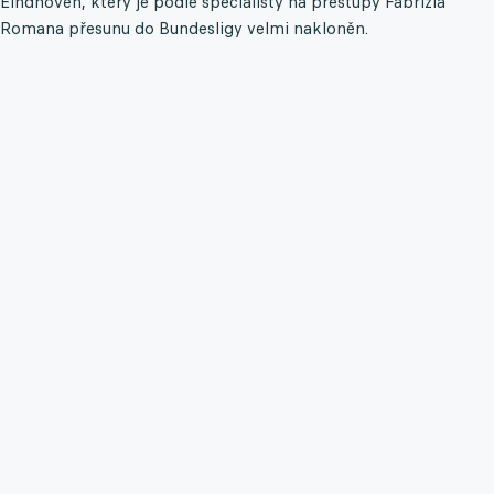
Eindhoven, který je podle specialisty na přestupy Fabrizia
Romana přesunu do Bundesligy velmi nakloněn.