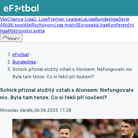
Vše
Chance Liga
2. Liga
Premier League
LaLiga
Bundesliga
Serie
A
Nižší soutěže
Rozhovory
Liga mistrů
Evropská liga
Konferenční
liga
Mistrovství světa
Více
eFotbal
Bundesliga
Schick přiznal složitý vztah s Alonsem: Nefungovalo nic.
Byla tam tenze. Co si řekli při loučení?
Schick přiznal složitý vztah s Alonsem: Nefungovalo
nic. Byla tam tenze. Co si řekli při loučení?
Miroslav Vaněk
,
06.06.2025 11:28