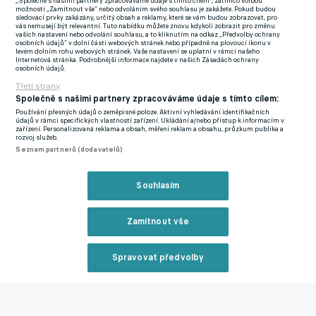
„Společně s našimi partnery zpracováváme údaje s tímto cílem“, zatímco volbou
možnosti „Zamítnout vše“ nebo odvoláním svého souhlasu je zakážete. Pokud budou
Svého rozhodnutí vynechat říjnové reprezentační zápasy
sledovací prvky zakázány, určitý obsah a reklamy, které se vám budou zobrazovat, pro
vás nemusejí být relevantní. Tuto nabídku můžete znovu kdykoli zobrazit pro změnu
Schick rozhodně nelituje – naopak ho považuje za klíčové pro
vašich nastavení nebo odvolání souhlasu, a to kliknutím na odkaz „Předvolby ochrany
osobních údajů“ v dolní části webových stránek nebo případně na plovoucí ikonu v
zlepšení vztahu s Alonsem. "Byla to moje volba.
Já jsem tušil, že
levém dolním rohu webových stránek. Vaše nastavení se uplatní v rámci našeho
Internetová stránka. Podrobnější informace najdete v našich Zásadách ochrany
Xabi za mnou přijde. Dostalo se to do takového bodu, že se
osobních údajů.
něco muselo stát. Kdyby Xabi nepřišel, oslovil bych ho sám.
Třetí strany
Nakonec to prospělo oběma stranám. Já pomohl Xabimu, on
Společně s našimi partnery zpracováváme údaje s tímto cílem:
pomohl mně. Neodjet na sraz reprezentace se ukázalo jako
Používání přesných údajů o zeměpisné poloze. Aktivní vyhledávání identifikačních
údajů v rámci specifických vlastností zařízení. Ukládání a/nebo přístup k informacím v
klíčové rozhodnutí."
zařízení. Personalizovaná reklama a obsah, měření reklam a obsahu, průzkum publika a
rozvoj služeb.
Seznam partnerů (dodavatelů)
Nový trenér Leverkusenu zasáhl. Prodej Schicka? Kdepak.
Český střelec má být jeho zbraní
Souhlasím
Na otázku, v čem podle něj tkvěl původní kámen úrazu ve
vztahu s trenérem, se Schick opět vrátil k tomu, co mu nejvíc
Zamítnout vše
chybělo – ke komunikaci. Zároveň ale zdůraznil, že i přes
všechna nedorozumění mezi ním a Alonsem nikdy nechyběl
Spravovat předvolby
vzájemný respekt.
Reklama
"Navzájem jsme se respektovali, ale byla mezi námi tenze.
On