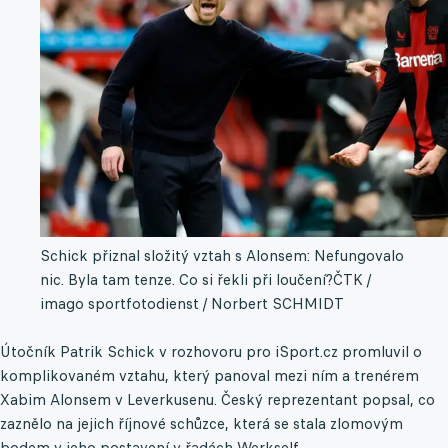
Schick přiznal složitý vztah s Alonsem: Nefungovalo
nic. Byla tam tenze. Co si řekli při loučení?
ČTK /
imago sportfotodienst / Norbert SCHMIDT
Útočník Patrik Schick v rozhovoru pro iSport.cz promluvil o
komplikovaném vztahu, který panoval mezi ním a trenérem
Xabim Alonsem v Leverkusenu. Český reprezentant popsal, co
zaznělo na jejich říjnové schůzce, která se stala zlomovým
bodem v jeho postavení v řadách Werkself.