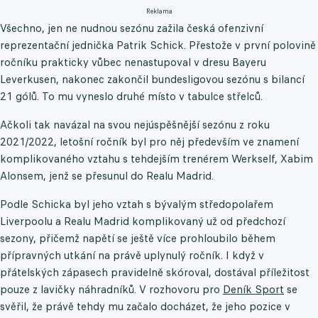
Reklama
Všechno, jen ne nudnou sezónu zažila česká ofenzivní
reprezentační jednička Patrik Schick. Přestože v první polovině
ročníku prakticky vůbec nenastupoval v dresu Bayeru
Leverkusen, nakonec zakončil bundesligovou sezónu s bilancí
21 gólů. To mu vyneslo druhé místo v tabulce střelců.
Ačkoli tak navázal na svou nejúspěšnější sezónu z roku
2021/2022, letošní ročník byl pro něj především ve znamení
komplikovaného vztahu s tehdejším trenérem Werkself, Xabim
Alonsem, jenž se přesunul do Realu Madrid.
Podle Schicka byl jeho vztah s bývalým středopolařem
Liverpoolu a Realu Madrid komplikovaný už od předchozí
sezony, přičemž napětí se ještě více prohloubilo během
přípravných utkání na právě uplynulý ročník. I když v
přátelských zápasech pravidelně skóroval, dostával příležitost
pouze z lavičky náhradníků. V rozhovoru pro
Deník Sport
se
svěřil, že právě tehdy mu začalo docházet, že jeho pozice v