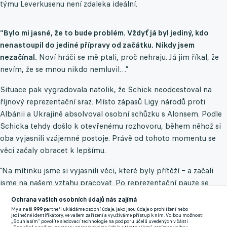
týmu Leverkusenu není zdaleka ideální.
"Bylo mi jasné, že to bude problém. Vždyť já byl jediný, kdo
nenastoupil do jediné přípravy od začátku. Nikdy jsem
nezačínal.
Noví hráči se mě ptali, proč nehraju. Já jim říkal, že
nevím, že se mnou nikdo nemluvil…"
Situace pak vygradovala natolik, že Schick neodcestoval na
říjnový reprezentační sraz. Místo zápasů Ligy národů proti
Albánii a Ukrajině absolvoval osobní schůzku s Alonsem. Podle
Schicka tehdy došlo k otevřenému rozhovoru, během něhož si
oba vyjasnili vzájemné postoje. Právě od tohoto momentu se
věci začaly obracet k lepšímu.
"Na mítinku jsme si vyjasnili věci, které byly přítěží – a začali
jsme na našem vztahu pracovat. Po reprezentační pauze se
všechno otočilo, začal jsem hrát, dával góly. To byl zlomový
Ochrana vašich osobních údajů nás zajímá
moment."
My a naši
999
partneři ukládáme osobní údaje, jako jsou údaje o prohlížení nebo
jedinečné identifikátory, ve vašem zařízení a využíváme přístup k nim. Volbou možnosti
„Souhlasím“ povolíte sledovací technologie na podporu účelů uvedených v části