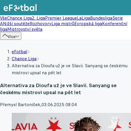
Vše
Chance Liga
2. Liga
Premier League
LaLiga
Bundesliga
Serie
A
Nižší soutěže
Rozhovory
Liga mistrů
Evropská liga
Konferenční
liga
Mistrovství světa
Více
eFotbal
Chance Liga
Alternativa za Dioufa už je ve Slavii. Sanyang se českému
mistrovi upsal na pět let
Alternativa za Dioufa už je ve Slavii. Sanyang se
českému mistrovi upsal na pět let
Přemysl Bartoníček
,
03.06.2025 08:04