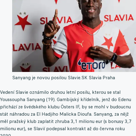
Sanyang je novou posilou Slavie.
SK Slavia Praha
Vedení Slavie oznámilo druhou letní posilu, kterou se stal
Youssoupha Sanyang (19). Gambijský křídelník, jenž do Edenu
přichází ze švédského klubu Östers IF, by se mohl v budoucnu
stát náhradou za El Hadjiho Malicka Dioufa. Sanyang, za nějž
měl pražský klub zaplatit zhruba 3,1 milionu eur (s bonusy 3,7
milionu eur), se Slavií podepsal kontrakt až do června roku
2030.