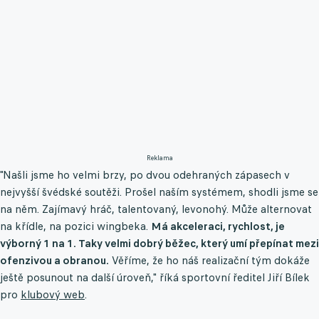
Reklama
"Našli jsme ho velmi brzy, po dvou odehraných zápasech v
nejvyšší švédské soutěži. Prošel naším systémem, shodli jsme se
na něm. Zajímavý hráč, talentovaný, levonohý. Může alternovat
na křídle, na pozici wingbeka.
Má akceleraci, rychlost, je
výborný 1 na 1. Taky velmi dobrý běžec, který umí přepínat mezi
ofenzivou a obranou.
Věříme, že ho náš realizační tým dokáže
ještě posunout na další úroveň," říká sportovní ředitel Jiří Bílek
pro
klubový web
.