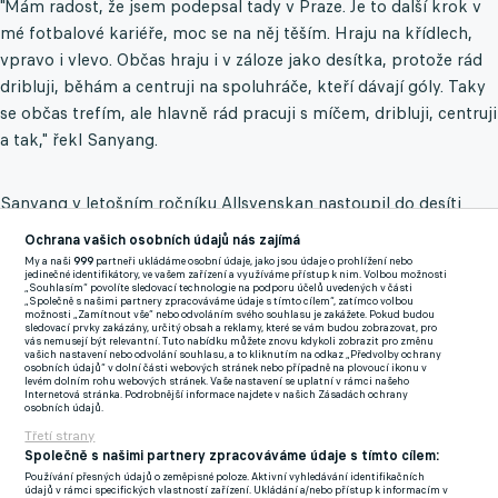
"Mám radost, že jsem podepsal tady v Praze. Je to další krok v
mé fotbalové kariéře, moc se na něj těším. Hraju na křídlech,
vpravo i vlevo. Občas hraju i v záloze jako desítka, protože rád
dribluji, běhám a centruji na spoluhráče, kteří dávají góly. Taky
se občas trefím, ale hlavně rád pracuji s míčem, dribluji, centruji
a tak," řekl Sanyang.
Sanyang v letošním ročníku Allsvenskan nastoupil do desíti
zápasů a kromě dvou asistencí si připsal i pět žlutých karet,
Ochrana vašich osobních údajů nás zajímá
další start přidal v poháru. Nováčkovi švédské nejvyšší soutěže
My a naši
999
partneři ukládáme osobní údaje, jako jsou údaje o prohlížení nebo
jedinečné identifikátory, ve vašem zařízení a využíváme přístup k nim. Volbou možnosti
se však příliš nedaří a se sedmi body se krčí na 14. místě, proto
„Souhlasím“ povolíte sledovací technologie na podporu účelů uvedených v části
„Společně s našimi partnery zpracováváme údaje s tímto cílem“, zatímco volbou
zpočátku nebyl odchodu důležitého hráče nakloněný.
možnosti „Zamítnout vše“ nebo odvoláním svého souhlasu je zakážete. Pokud budou
sledovací prvky zakázány, určitý obsah a reklamy, které se vám budou zobrazovat, pro
vás nemusejí být relevantní. Tuto nabídku můžete znovu kdykoli zobrazit pro změnu
Rodák z gambijského Kunkujangu si Allsvenskan vyzkoušel již
vašich nastavení nebo odvolání souhlasu, a to kliknutím na odkaz „Předvolby ochrany
osobních údajů“ v dolní části webových stránek nebo případně na plovoucí ikonu v
během loňského hostování ve Västerasu. Do současného
levém dolním rohu webových stránek. Vaše nastavení se uplatní v rámci našeho
Internetová stránka. Podrobnější informace najdete v našich Zásadách ochrany
působiště přestoupil v lednu z mateřského Teunguethu v
osobních údajů.
Senegalu.
Třetí strany
Společně s našimi partnery zpracováváme údaje s tímto cílem:
Slavia už v pondělí oznámila příchod reprezentačního záložníka
Používání přesných údajů o zeměpisné poloze. Aktivní vyhledávání identifikačních
údajů v rámci specifických vlastností zařízení. Ukládání a/nebo přístup k informacím v