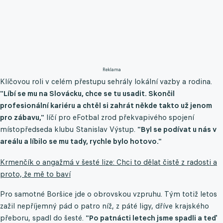
Reklama
Klíčovou roli v celém přestupu sehrály lokální vazby a rodina.
"Líbí se mu na Slovácku, chce se tu usadit. Skončil
profesionální kariéru a chtěl si zahrát někde takto už jenom
pro zábavu,"
líčí pro eFotbal zrod překvapivého spojení
místopředseda klubu Stanislav Výstup.
"Byl se podívat u nás v
areálu a líbilo se mu tady, rychle bylo hotovo."
Krmenčík o angažmá v šesté lize: Chci to dělat čistě z radosti a
proto, že mě to baví
Pro samotné Boršice jde o obrovskou vzpruhu. Tým totiž letos
zažil nepříjemný pád o patro níž, z páté ligy, dříve krajského
přeboru, spadl do šesté.
"Po patnácti letech jsme spadli a teď