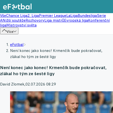
Vše
Chance Liga
2. Liga
Premier League
LaLiga
Bundesliga
Serie
A
Nižší soutěže
Rozhovory
Liga mistrů
Evropská liga
Konferenční
liga
Mistrovství světa
Více
eFotbal
Není konec jako konec! Krmenčík bude pokračovat,
zlákal ho tým ze šesté ligy
Není konec jako konec! Krmenčík bude pokračovat,
zlákal ho tým ze šesté ligy
David Zlomek
,
02.07.2026 08:29