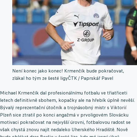
Není konec jako konec! Krmenčík bude pokračovat,
zlákal ho tým ze šesté ligy
ČTK / Paprskář Pavel
Michael Krmenčík dal profesionálnímu fotbalu ve třiatřiceti
letech definitivně sbohem, kopačky ale na hřebík úplně nevěší.
Bývalý reprezentační útočník a trojnásobný mistr s Viktorií
Plzeň sice ztratil po konci angažmá v prvoligovém Slovácku
motivaci pokračovat na nejvyšší úrovni, fotbalovou radost se
však chystá znovu najít nedaleko Uherského Hradiště. Nově
bude oblékat dres Boršic v šesté lize, kde má jasný úkol: