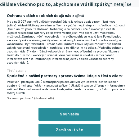
děláme všechno pro to, abychom se vrátili zpátky,"
netají se
ambicemi Výstup. Bývalý útočník Brugg nebo PAOKu Soluň by
Ochrana vašich osobních údajů nás zajímá
se tak měl stát hlavním tahounem v cestě za okamžitým
My a naši
997
partneři ukládáme osobní údaje, jako jsou údaje o prohlížení nebo
návratem.
jedinečné identifikátory, ve vašem zařízení a využíváme přístup k nim. Volbou možnosti
„Souhlasím“ povolíte sledovací technologie na podporu účelů uvedených v části
„Společně s našimi partnery zpracováváme údaje s tímto cílem“, zatímco volbou
možnosti „Zamítnout vše“ nebo odvoláním svého souhlasu je zakážete. Pokud budou
Rozhodně by však nemělo jít jen o marketingový tah nebo o
sledovací prvky zakázány, určitý obsah a reklamy, které se vám budou zobrazovat, pro
vás nemusejí být relevantní. Tuto nabídku můžete znovu kdykoli zobrazit pro změnu
hvězdu, která se na hřišti ukáže jen v den zápasu. Krmenčík k
vašich nastavení nebo odvolání souhlasu, a to kliknutím na odkaz „Předvolby ochrany
osobních údajů“ v dolní části webových stránek nebo případně na plovoucí ikonu v
nové výzvě podle vedení přistupuje zodpovědně.
"Sám mi říkal,
levém dolním rohu webových stránek. Vaše nastavení se uplatní v rámci našeho
Internetová stránka. Podrobnější informace najdete v našich Zásadách ochrany
že chce stíhat všechny tréninky, aby se nějak udržoval a zapadl
osobních údajů.
dobře do kabiny,"
prozrazuje Výstup a slibuje si od nové posily i
Třetí strany
velký přesah do práce s odchovanci.
"Máme tady mládež a když
Společně s našimi partnery zpracováváme údaje s tímto cílem:
Používání přesných údajů o zeměpisné poloze. Aktivní vyhledávání identifikačních
do toho přijde takový matador, je to i pro kluky obrovsky
údajů v rámci specifických vlastností zařízení. Ukládání a/nebo přístup k informacím v
zařízení. Personalizovaná reklama a obsah, měření reklam a obsahu, průzkum publika a
motivační, zahrát si s takovým šutérem."
rozvoj služeb.
Seznam partnerů (dodavatelů)
Krmenčík se rozhodl ukončit kariéru! Víc už jsem dokázat
nemohl
Souhlasím
Zmínky
Zamítnout vše
Michael Krmenčík
Slovácko
Boršice
Nižší soutěže