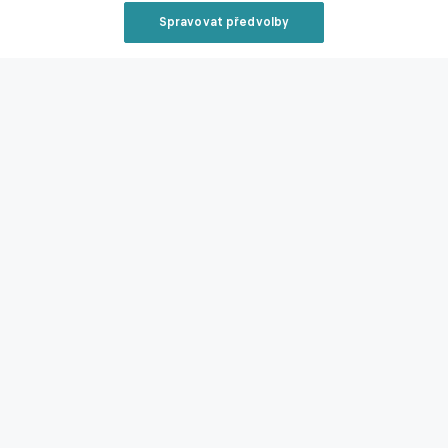
Spravovat předvolby
Související články
Reklama
Zavřít rekl
Po konci Zemka další změna. Do Slovácka se vrací
Kadlec, bude novým sportovním manažerem
01.07.2026 07:22
Reklama