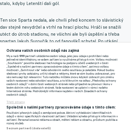
stalo, kdyby Letenští dali gól.
Ten sice Sparta nedala, ale chvíli před koncem to slávistický
dav stejně nevydržel a vtrhl na hrací plochu. Hráči se snažili
utéct do útrob stadionu, ne všichni ale byli úspěšní a třeba
spartan Jakub Surovčík to od fanoušků schytal. Po utkání
přiznal, že už před výkopem čelil on i jeho rodina výhružkám
Ochrana vašich osobních údajů nás zajímá
smrtí, vše doprovázela gesta vyjadřující podříznutí hrdla. Vše
My a naši
999
partneři ukládáme osobní údaje, jako jsou údaje o prohlížení nebo
jedinečné identifikátory, ve vašem zařízení a využíváme přístup k nim. Volbou možnosti
pak vyvrcholilo jeho napadením. Hráč pak na sociální síti
„Souhlasím“ povolíte sledovací technologie na podporu účelů uvedených v části
„Společně s našimi partnery zpracováváme údaje s tímto cílem“, zatímco volbou
oznámil, že vše bude řešit právní cestou.
možnosti „Zamítnout vše“ nebo odvoláním svého souhlasu je zakážete. Pokud budou
sledovací prvky zakázány, určitý obsah a reklamy, které se vám budou zobrazovat, pro
vás nemusejí být relevantní. Tuto nabídku můžete znovu kdykoli zobrazit pro změnu
Zdrcený šéf Slavie Tvrdík: Zápas se Spartou je ukončen,
vašich nastavení nebo odvolání souhlasu, a to kliknutím na odkaz „Předvolby ochrany
osobních údajů“ v dolní části webových stránek nebo případně na plovoucí ikonu v
největší ostuda, hrozí kontumace!
levém dolním rohu webových stránek. Vaše nastavení se uplatní v rámci našeho
Internetová stránka. Podrobnější informace najdete v našich Zásadách ochrany
osobních údajů.
Následně vyšlo najevo, že napadeni byli také hráči Sparty
Třetí strany
Matyáš Vojta a Jakub Martinec i vedoucí mužstva Miroslav
Společně s našimi partnery zpracováváme údaje s tímto cílem:
Používání přesných údajů o zeměpisné poloze. Aktivní vyhledávání identifikačních
Baranek. Předseda představenstva Slavie Jaroslav Tvrdík
údajů v rámci specifických vlastností zařízení. Ukládání a/nebo přístup k informacím v
zařízení. Personalizovaná reklama a obsah, měření reklam a obsahu, průzkum publika a
chování fanoušků odsoudil a vyjádřil přesvědčení, že útočící
rozvoj služeb.
fanoušci neuniknou trestu a na fotbal v Edenu už se nikdy
Seznam partnerů (dodavatelů)