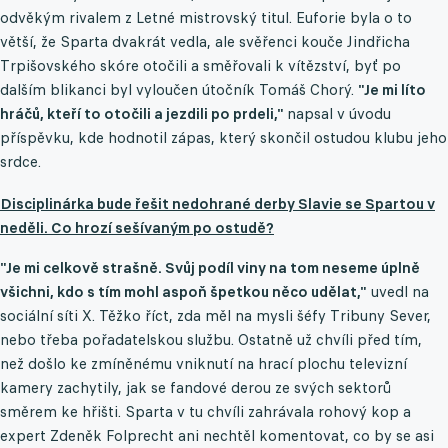
odvěkým rivalem z Letné mistrovský titul. Euforie byla o to
větší, že Sparta dvakrát vedla, ale svěřenci kouče Jindřicha
Trpišovského skóre otočili a směřovali k vítězství, byť po
dalším blikanci byl vyloučen útočník Tomáš Chorý.
"Je mi líto
hráčů, kteří to otočili a jezdili po prdeli,"
napsal v úvodu
příspěvku, kde hodnotil zápas, který skončil ostudou klubu jeho
srdce.
Disciplinárka bude řešit nedohrané derby Slavie se Spartou v
neděli. Co hrozí sešívaným po ostudě?
"Je mi celkově strašně. Svůj podíl viny na tom neseme úplně
všichni, kdo s tím mohl aspoň špetkou něco udělat,"
uvedl na
sociální síti X. Těžko říct, zda měl na mysli šéfy Tribuny Sever,
nebo třeba pořadatelskou službu. Ostatně už chvíli před tím,
než došlo ke zmíněnému vniknutí na hrací plochu televizní
kamery zachytily, jak se fandové derou ze svých sektorů
směrem ke hřišti. Sparta v tu chvíli zahrávala rohový kop a
expert Zdeněk Folprecht ani nechtěl komentovat, co by se asi