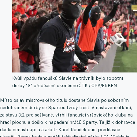
Kvůli vpádu fanoušků Slavie na trávník bylo sobotní
derby "S" předčasně ukončeno.
ČTK / CPA/ERBEN
Místo oslav mistrovského titulu dostane Slavia po sobotním
nedohraném derby se Spartou tvrdý trest. V nastavení utkání,
za stavu 3:2 pro sešívané, vtrhli fanoušci vršovického klubu na
hrací plochu a došlo k napadení hráčů Sparty. Ta již k dohrávce
duelu nenastoupila a arbitr Karel Rouček duel předčasně
ukončil. Zápas bude v neděli řešit disciplinárka LFA. "Tohle je