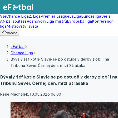
Vše
Chance Liga
2. Liga
Premier League
LaLiga
Bundesliga
Serie
A
Nižší soutěže
Rozhovory
Liga mistrů
Evropská liga
Konferenční
liga
Mistrovství světa
Více
eFotbal
Chance Liga
Bývalý šéf kotle Slavie se po ostudě v derby zlobí i na
Tribunu Sever. Černej den, mrzí Strašáka
Bývalý šéf kotle Slavie se po ostudě v derby zlobí i na
Tribunu Sever. Černej den, mrzí Strašáka
René Machálek
,
10.05.2026 06:00