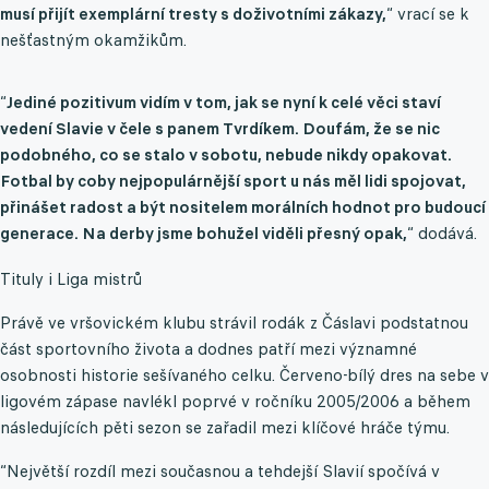
musí přijít exemplární tresty s doživotními zákazy,
“ vrací se k
nešťastným okamžikům.
“
Jediné pozitivum vidím v tom, jak se nyní k celé věci staví
vedení Slavie v čele s panem Tvrdíkem. Doufám, že se nic
podobného, co se stalo v sobotu, nebude nikdy opakovat.
Fotbal by coby nejpopulárnější sport u nás měl lidi spojovat,
přinášet radost a být nositelem morálních hodnot pro budoucí
generace. Na derby jsme bohužel viděli přesný opak,
“ dodává.
Tituly i Liga mistrů
Právě ve vršovickém klubu strávil rodák z Čáslavi podstatnou
část sportovního života a dodnes patří mezi významné
osobnosti historie sešívaného celku. Červeno-bílý dres na sebe v
ligovém zápase navlékl poprvé v ročníku 2005/2006 a během
následujících pěti sezon se zařadil mezi klíčové hráče týmu.
“Největší rozdíl mezi současnou a tehdejší Slavií spočívá v