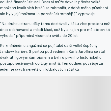
odlišné finanční situaci. Dnes si může dovolit přivést velké
množství kvalitních hráčů ze zahraničí, v době mého působení
ale byly její možnosti o poznání skromnější,“ vypravuje.
“Na druhou stranu díky tomu dostávali v áčku více prostoru než
dnes odchovanci a mladí kluci, což byla nejen pro mě obrovská
výhoda,“ připomíná vicemistr světa do 20 let.
Ke zmíněnému angažmá se pojí také další velké úspěchy
Jandovy kariéry. S partou pod vedením Karla Jarolíma se stal
dvakrát ligovým šampionem a byl i u prvního historického
postupu sešívaných do Ligy mistrů. Ten dodnes považuje za
jeden ze svých největších fotbalových zážitků.