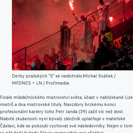
Derby pražských "S" se nedohrálo.
Michal Sváček /
MFDNES + LN / Profimedia
Finále mládežnického mistrovství světa, účast v nablýskané Lize
mistrů a dva mistrovské tituly. Navzdory brzkému konci
profesionální kariéry toho Petr Janda (39) zažil víc než dost.
Nabité zkušenosti nyní bývalý záložník uplatňuje v mateřské
Čáslavi, kde se pokouší vychovat své následovníky. Nejen o tom
se někdejší hvězda Slavie rozpovídala pro eFotbal.