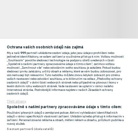
Ochrana vašich osobních údajů nás zajímá
My a naši
999
partneři ukládáme osobní údaje, jako jsou údaje o prohlížení nebo
“Šlo o malý zázrak. Samozřejmě jsme měli jak proti Žilině, tak
jedinečné identifikátory, ve vašem zařízení a využíváme přístup k nim. Volbou možnosti
„Souhlasím“ povolíte sledovací technologie na podporu účelů uvedených v části
Ajaxu kus štěstí, ale to k tomu patří. Zvlášť při vzpomínkách na
„Společně s našimi partnery zpracováváme údaje s tímto cílem“, zatímco volbou
možnosti „Zamítnout vše“ nebo odvoláním svého souhlasu je zakážete. Pokud budou
rozhodující střetnutí s nizozemským celkem mám dodnes husí
sledovací prvky zakázány, určitý obsah a reklamy, které se vám budou zobrazovat, pro
vás nemusejí být relevantní. Tuto nabídku můžete znovu kdykoli zobrazit pro změnu
kůži. Hrálo se ještě na Strahově a po jeho konci jsem viděl
vašich nastavení nebo odvolání souhlasu, a to kliknutím na odkaz „Předvolby ochrany
osobních údajů“ v dolní části webových stránek nebo případně na plovoucí ikonu v
hlavně starší fanoušky plakat štěstím,“ líčí s úsměvem na tváři.
levém dolním rohu webových stránek. Vaše nastavení se uplatní v rámci našeho
Internetová stránka. Podrobnější informace najdete v našich Zásadách ochrany
osobních údajů.
Měsíce bez výplaty
Třetí strany
Společně s našimi partnery zpracováváme údaje s tímto cílem:
Úspěšné období pro něj i spoluhráče však skončilo po oslavách
Používání přesných údajů o zeměpisné poloze. Aktivní vyhledávání identifikačních
údajů v rámci specifických vlastností zařízení. Ukládání a/nebo přístup k informacím v
druhého mistrovského primátu v létě 2009. S nejstarším
zařízení. Personalizovaná reklama a obsah, měření reklam a obsahu, průzkum publika a
rozvoj služeb.
klubem v tuzemsku to od té doby začalo jít na řadu roků z
Seznam partnerů (dodavatelů)
kopce.