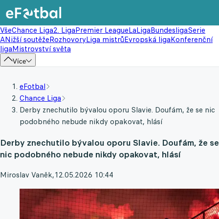
Vše
Chance Liga
2. Liga
Premier League
LaLiga
Bundesliga
Serie
A
Nižší soutěže
Rozhovory
Liga mistrů
Evropská liga
Konferenční
liga
Mistrovství světa
Více
eFotbal
Chance Liga
Derby znechutilo bývalou oporu Slavie. Doufám, že se nic
podobného nebude nikdy opakovat, hlásí
Derby znechutilo bývalou oporu Slavie. Doufám, že se
nic podobného nebude nikdy opakovat, hlásí
Miroslav Vaněk
,
12.05.2026 10:44