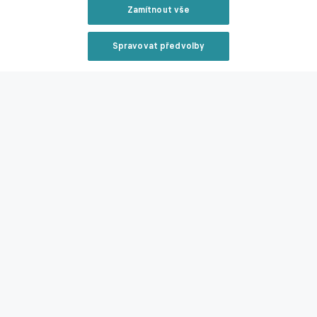
Zmínky
Zamítnout vše
Evropská liga
Konferenční liga
MFK Karviná
Jablonec
Hradec
Králové
Viktoria Plzeň
Spravovat předvolby
Reklama
Související články
Zavřít rekl
Hyský patří v českých podmínkách mezi nejlepší
trenéry, tvrdí Hrošovský. Jaký má v Plzni cíl?
01.07.2026 07:16
Reklama