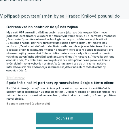
V případě potvrzení změn by se Hradec Králové posunul do
druhého předkola Evropské ligy, kde by převzal místo Plzně
Ochrana vašich osobních údajů nás zajímá
proti Tromsö. Viktoria by se naopak posunula přímo do
My a naši
997
partneři ukládáme osobní údaje, jako jsou údaje o prohlížení nebo
čtvrtého předkola Evropské ligy, čímž by si zároveň zajistila
jedinečné identifikátory, ve vašem zařízení a využíváme přístup k nim. Volbou možnosti
„Souhlasím“ povolíte sledovací technologie na podporu účelů uvedených v části
účast minimálně v ligové fázi Konferenční ligy. Místo Hradce v
„Společně s našimi partnery zpracováváme údaje s tímto cílem“, zatímco volbou
možnosti „Zamítnout vše“ nebo odvoláním svého souhlasu je zakážete. Pokud budou
Konferenční lize by pak zaujal Jablonec, který by se utkal s
sledovací prvky zakázány, určitý obsah a reklamy, které se vám budou zobrazovat, pro
vás nemusejí být relevantní. Tuto nabídku můžete znovu kdykoli zobrazit pro změnu
Varaždinem.
vašich nastavení nebo odvolání souhlasu, a to kliknutím na odkaz „Předvolby ochrany
osobních údajů“ v dolní části webových stránek nebo případně na plovoucí ikonu v
levém dolním rohu webových stránek. Vaše nastavení se uplatní v rámci našeho
Internetová stránka. Podrobnější informace najdete v našich Zásadách ochrany
Podle serveru
iSport.cz
už je severočeský klub na tuto variantu
osobních údajů.
připraven a v případě potřeby by převzal i logistické zajištění,
Třetí strany
které měl dosud nachystané Hradec Králové. Definitivní
Společně s našimi partnery zpracováváme údaje s tímto cílem:
Používání přesných údajů o zeměpisné poloze. Aktivní vyhledávání identifikačních
rozhodnutí však zatím nepadlo. UEFA by měla celou situaci
údajů v rámci specifických vlastností zařízení. Ukládání a/nebo přístup k informacím v
zařízení. Personalizovaná reklama a obsah, měření reklam a obsahu, průzkum publika a
vyřešit v nejbližších dnech.
rozvoj služeb.
Seznam partnerů (dodavatelů)
Baník vyhrál boj o žádanou posilu. Z Ameriky přivádí
slovenského reprezentanta
Souhlasím