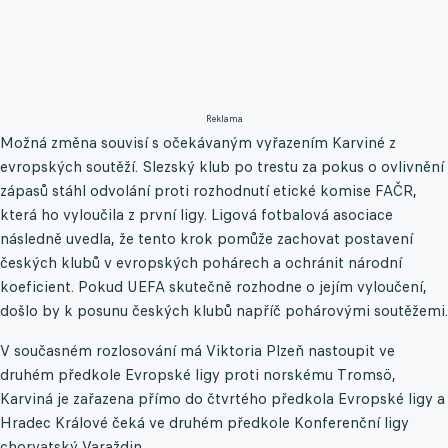
Reklama
Možná změna souvisí s očekávaným vyřazením Karviné z
evropských soutěží. Slezský klub po trestu za pokus o ovlivnění
zápasů stáhl odvolání proti rozhodnutí etické komise FAČR,
která ho vyloučila z první ligy. Ligová fotbalová asociace
následně uvedla, že tento krok pomůže zachovat postavení
českých klubů v evropských pohárech a ochránit národní
koeficient. Pokud UEFA skutečně rozhodne o jejím vyloučení,
došlo by k posunu českých klubů napříč pohárovými soutěžemi.
V současném rozlosování má Viktoria Plzeň nastoupit ve
druhém předkole Evropské ligy proti norskému Tromsö,
Karviná je zařazena přímo do čtvrtého předkola Evropské ligy a
Hradec Králové čeká ve druhém předkole Konferenční ligy
chorvatský Varaždin.