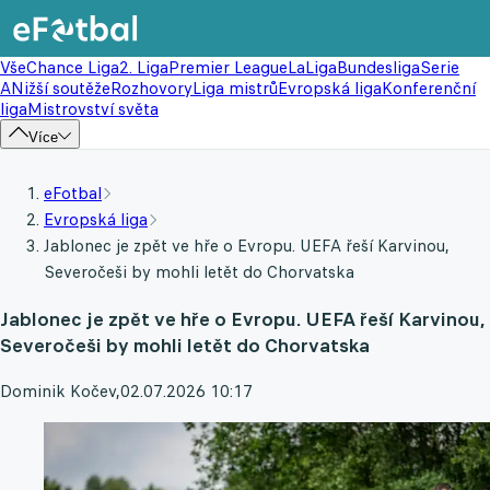
Vše
Chance Liga
2. Liga
Premier League
LaLiga
Bundesliga
Serie
A
Nižší soutěže
Rozhovory
Liga mistrů
Evropská liga
Konferenční
liga
Mistrovství světa
Více
eFotbal
Evropská liga
Jablonec je zpět ve hře o Evropu. UEFA řeší Karvinou,
Severočeši by mohli letět do Chorvatska
Jablonec je zpět ve hře o Evropu. UEFA řeší Karvinou,
Severočeši by mohli letět do Chorvatska
Dominik Kočev
,
02.07.2026 10:17