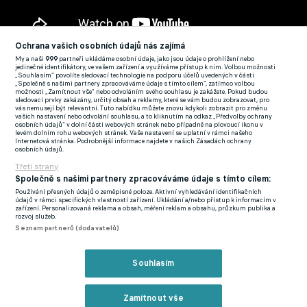
Ochrana vašich osobních údajů nás zajímá
My a naši
999
partneři ukládáme osobní údaje, jako jsou údaje o prohlížení nebo
Komise se za sudího Berku postavila i v případě potenciální
jedinečné identifikátory, ve vašem zařízení a využíváme přístup k nim. Volbou možnosti
„Souhlasím“ povolíte sledovací technologie na podporu účelů uvedených v části
červené karty pro Matouše Trmala. "Ve 2. minutě rozhodčí
„Společně s našimi partnery zpracováváme údaje s tímto cílem“, zatímco volbou
možnosti „Zamítnout vše“ nebo odvoláním svého souhlasu je zakážete. Pokud budou
správně udělil žlutou kartu brankáři Teplic Trmalovi, za zmaření
sledovací prvky zakázány, určitý obsah a reklamy, které se vám budou zobrazovat, pro
vás nemusejí být relevantní. Tuto nabídku můžete znovu kdykoli zobrazit pro změnu
slibně se rozvíjející akce.
O zákrok na červenou kartu za
vašich nastavení nebo odvolání souhlasu, a to kliknutím na odkaz „Předvolby ochrany
osobních údajů“ v dolní části webových stránek nebo případně na plovoucí ikonu v
charakter přestupku se nejednalo, což je z detailních záběrů
levém dolním rohu webových stránek. Vaše nastavení se uplatní v rámci našeho
Internetová stránka. Podrobnější informace najdete v našich Zásadách ochrany
patrné.
Rozhodčí nemohl postkytnou výhodu útočícímu
osobních údajů.
družstvu, protože hráč Dukly Velasquez byl v ofsajdu," uvedla
Třetí strany
Společně s našimi partnery zpracováváme údaje s tímto cílem:
komise rozhodčích.
Používání přesných údajů o zeměpisné poloze. Aktivní vyhledávání identifikačních
údajů v rámci specifických vlastností zařízení. Ukládání a/nebo přístup k informacím v
zařízení. Personalizovaná reklama a obsah, měření reklam a obsahu, průzkum publika a
rozvoj služeb.
Seznam partnerů (dodavatelů)
Souhlasím
Zamítnout vše