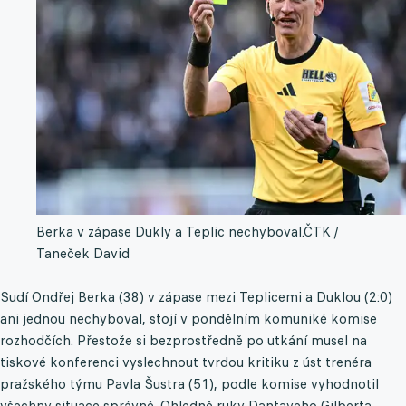
Berka v zápase Dukly a Teplic nechyboval.
ČTK /
Taneček David
Sudí Ondřej Berka (38) v zápase mezi Teplicemi a Duklou (2:0)
ani jednou nechyboval, stojí v pondělním komuniké komise
rozhodčích. Přestože si bezprostředně po utkání musel na
tiskové konferenci vyslechnout tvrdou kritiku z úst trenéra
pražského týmu Pavla Šustra (51), podle komise vyhodnotil
všechny situace správně. Ohledně ruky Dantayeho Gilberta