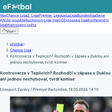
Vše
Chance Liga
2. Liga
Premier League
LaLiga
Bundesliga
Serie
A
Nižší soutěže
Rozhovory
Liga mistrů
Evropská liga
Konferenční
liga
Mistrovství světa
Více
eFotbal
Chance Liga
Kontroverze v Teplicích? Rozhodčí v zápase s Duklou ani
jednou nechyboval, tvrdí komise
Kontroverze v Teplicích? Rozhodčí v zápase s Duklou
ani jednou nechyboval, tvrdí komise
Livesport Zprávy / Přemysl Bartoníček
,
18.05.2026 14:10