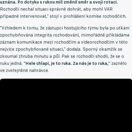
uznána. Po dotyku s rukou míč změnil směr a svoji rotaci.
Rozhodčí nechal situaci správně dohrát, aby mohl VAR
případně intervenovat," stojí v prohlášení komise rozhodčích.
"Vzhledem k tomu, že zástupci hostujícího týmu byla po utkání
zpochybňována integrita rozhodování, mimořádně přikládáme
záznam komunikace mezi rozhodčím a videorozhodčím v této
nejvíce zpochybňované situaci," dodala. Sporný okamžik se
zkoumal zhruba minutu a půl. Pak se rozhodčí shodli, že se o
ruku jedná.
"Hele chlapi, je to ruka. Za nás je to ruka,"
zaznělo
ve zveřejněné nahrávce.