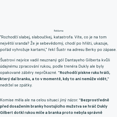
Reklama
"Rozhodčí slabej, slaboučkej, katastrofa. Víte, co je na tom
největší sranda? Že je sebevědomý, chodí po hřišti, ukazuje,
pořád vyhrožuje kartami," řekl Šustr na adresu Berky po zápase.
Šustrovi nejvíce vadil neuznaný gól Dantayeho Gilberta kvůli
údajnému zpracování rukou, podle trenéra Dukly ale byly
opakované záběry neprůkazné.
"
Rozhodčí pískne ruku hráči,
který dal branku, a to v momentě, kdy to ani nemůže vidět,"
nedržel se zpátky.
Komise měla ale na celou situaci jiný názor.
"Bezprostředně
před dosažením branky hostujícího mužstva se hráč Dukly
Gilbert dotkl rukou míče a branka proto nebyla správně