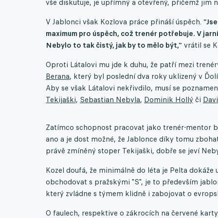
vše diskutuje, je upřímný a otevřený, přičemž jim n
V Jablonci však Kozlova práce přináší úspěch.
"Jse
maximum pro úspěch, což trenér potřebuje. V jarní 
Nebylo to tak čistý, jak by to mělo být,"
vrátil se 
Oproti Látalovi mu jde k duhu, že patří mezi trenéry
Berana
, který byl poslední dva roky uklizený v Ďo
Aby se však Látalovi nekřivdilo, musí se poznamen
Tekijaški,
Sebastian Nebyla
,
Dominik Hollý
či
Dav
Zatímco schopnost pracovat jako trenér-mentor bý
ano a je dost možné, že Jablonce díky tomu zbohat
právě zmíněný stoper Tekijaški, dobře se jeví Nebyl
Kozel doufá, že minimálně do léta je Pelta dokáže 
obchodovat s pražskými "S", je to především jablo
který zvládne s týmem klidně i zabojovat o evrops
O faulech, respektive o zákrocích na červené kart