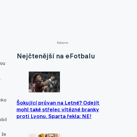
Reklama
Nejčtenější na eFotbalu
sou
.
eko
Šokující průvan na Letné? Odejít
mohl také střelec vítězné branky
proti Lyonu. Sparta řekla: NE!
obil
 že