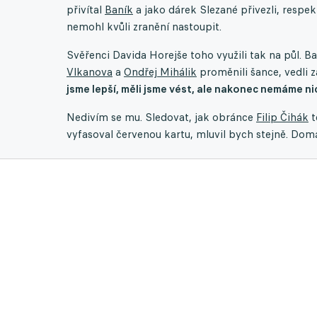
přivítal
Baník
a jako dárek Slezané přivezli, respe
nemohl kvůli zranění nastoupit.
Svěřenci Davida Horejše toho využili tak na půl. B
Vlkanova
a
Ondřej Mihálik
proměnili šance, vedli z
jsme lepší, měli jsme vést, ale nakonec nemáme nic
Nedivím se mu. Sledovat, jak obránce
Filip Čihák
t
vyfasoval červenou kartu, mluvil bych stejně. Dom
Pro Hradec již pátou (nejvíce s Karvinou v lize) v 
žlutých karet v lize (45), přitom ale ve faulech nef
ligy. Znamená to tedy, že když už se hradecký hráč
Třeba jako když kapitán
Petr Kodeš
z frustrace os
soubojem. A aby se ostravskému záložníkovi lépe vs
nepublikovatelných poznámek.
Závěr tentokrát věnuji hráči, který už vyklízí pozic
přijal roli lídra, který sem tam naskočí a pomůže