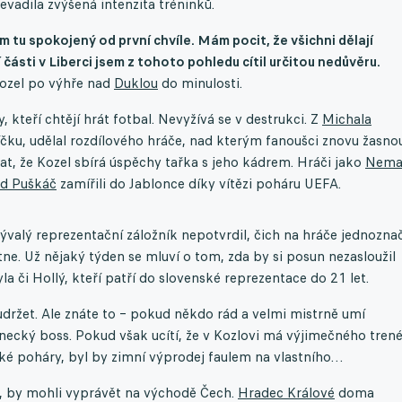
evadila zvýšená intenzita tréninků.
m tu spokojený od první chvíle. Mám pocit, že všichni dělají
části v Liberci jsem z tohoto pohledu cítil určitou nedůvěru.
Kozel po výhře nad
Duklou
do minulosti.
, kteří chtějí hrát fotbal. Nevyžívá se v destrukci. Z
Michala
líčku, udělal rozdílového hráče, nad kterým fanoušci znovu žasno
at, že Kozel sbírá úspěchy tařka s jeho kádrem. Hráči jako
Nema
id Puškáč
zamířili do Jablonce díky vítězi poháru UEFA.
valý reprezentační záložník nepotvrdil, čich na hráče jednozna
ne. Už nějaký týden se mluví o tom, zda by si posun nezasloužil
a či Hollý, kteří patří do slovenské reprezentace do 21 let.
udržet. Ale znáte to – pokud někdo rád a velmi mistrně umí
necký boss. Pokud však ucítí, že v Kozlovi má výjimečného trené
ké poháry, byl by zimní výprodej faulem na vlastního…
y, by mohli vyprávět na východě Čech.
Hradec Králové
doma