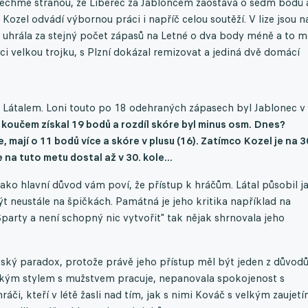
 Nechme stranou, že Liberec za Jabloncem zaostává o sedm bodů 
 Kozel odvádí výbornou práci i napříč celou soutěží. V lize jsou n
uhrála za stejný počet zápasů na Letné o dva body méně a to m
nici velkou trojku, s Plzní dokázal remizovat a jediná dvě domácí
m Látalem. Loni touto po 18 odehraných zápasech byl Jablonec v
koučem získal 19 bodů a rozdíl skóre byl minus osm. Dnes?
, mají o 11 bodů více a skóre v plusu (16). Zatímco Kozel je na 3
 na tuto metu dostal až v 30. kole...
jako hlavní důvod vám poví, že přístup k hráčům. Látal působil j
ýt neustále na špičkách. Památná je jeho kritika například na
 Sparty a není schopný nic vytvořit" tak nějak shrnovala jeho
ký paradox, protože právě jeho přístup měl být jeden z důvodů
 jakým stylem s mužstvem pracuje, nepanovala spokojenost s
či, kteří v létě žasli nad tím, jak s nimi Kováč s velkým zaujet