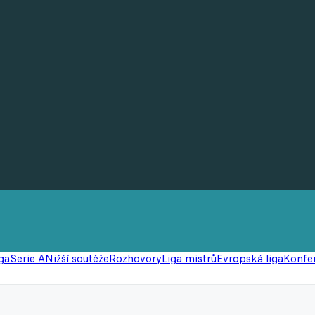
ga
Serie A
Nižší soutěže
Rozhovory
Liga mistrů
Evropská liga
Konfer