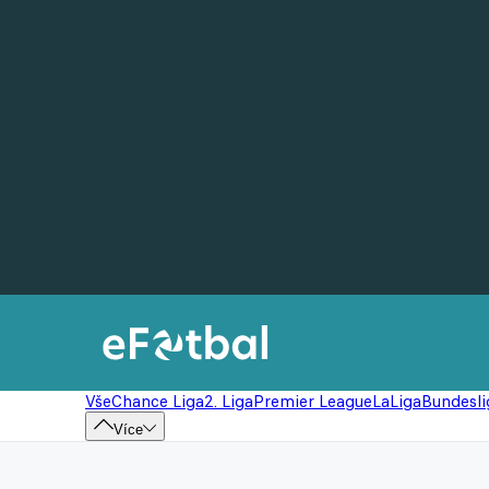
Vše
Chance Liga
2. Liga
Premier League
LaLiga
Bundesli
Více