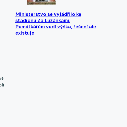
Ministerstvo se vyjádřilo ke
stadionu Za Lužánkami.
Památkářům vadí výška, řešení ale
existuje
ve
olí