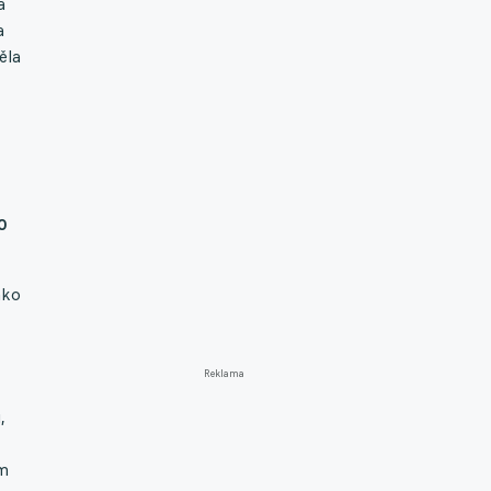
a
a
ěla
0
ako
Reklama
,
ím