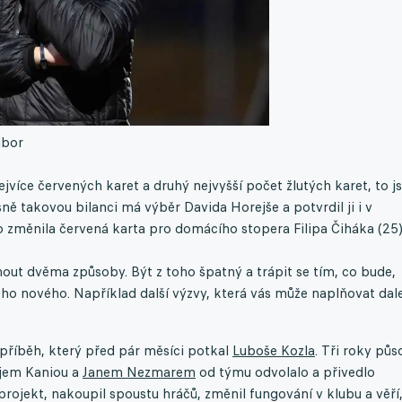
ibor
jvíce červených karet a druhý nejvyšší počet žlutých karet, to j
ně takovou bilanci má výběr Davida Horejše a potvrdil ji i v
o změnila červená karta pro domácího stopera Filipa Čiháka (25)
mout dvěma způsoby. Být z toho špatný a trápit se tím, co bude,
ho nového. Například další výzvy, která vás může naplňovat dal
 příběh, který před pár měsíci potkal
Luboše Kozla
. Tři roky půs
řejem Kaniou a
Janem Nezmarem
od týmu odvolalo a přivedlo
rojekt, nakoupil spoustu hráčů, změnil fungování v klubu a věří,