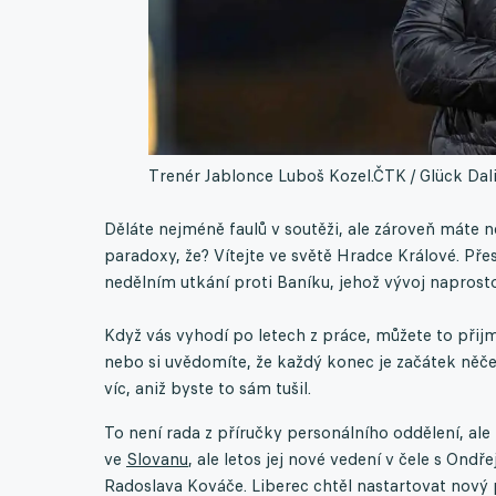
Trenér Jablonce Luboš Kozel.
ČTK / Glück Dal
Děláte nejméně faulů v soutěži, ale zároveň máte ne
paradoxy, že? Vítejte ve světě Hradce Králové. Přes
nedělním utkání proti Baníku, jehož vývoj naprost
Když vás vyhodí po letech z práce, můžete to přij
nebo si uvědomíte, že každý konec je začátek něče
víc, aniž byste to sám tušil.
To není rada z příručky personálního oddělení, ale
ve
Slovanu
, ale letos jej nové vedení v čele s Ond
Radoslava Kováče. Liberec chtěl nastartovat nový p