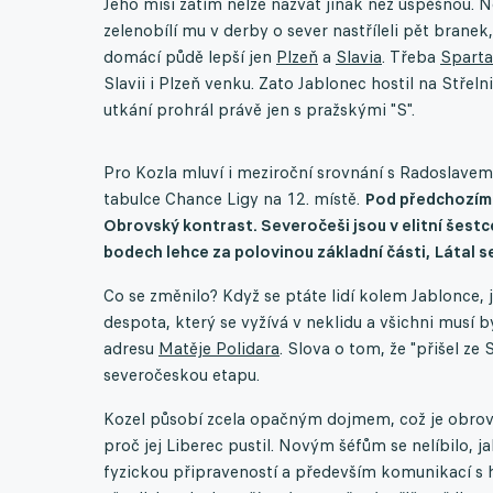
Jeho misi zatím nelze nazvat jinak než úspěšnou.
zelenobílí mu v derby o sever nastříleli pět branek,
domácí půdě lepší jen
Plzeň
a
Slavia
. Třeba
Sparta
Slavii i Plzeň venku. Zato Jablonec hostil na Střel
utkání prohrál právě jen s pražskými "S".
Pro Kozla mluví i meziroční srovnání s Radoslave
tabulce Chance Ligy na 12. místě.
Pod předchozím 
Obrovský kontrast. Severočeši jsou v elitní šestce
bodech lehce za polovinou základní části, Látal se
Co se změnilo? Když se ptáte lidí kolem Jablonce, 
despota, který se vyžívá v neklidu a všichni musí b
adresu
Matěje Polidara
. Slova o tom, že "přišel ze
severočeskou etapu.
Kozel působí zcela opačným dojmem, což je obrovs
proč jej Liberec pustil. Novým šéfům se nelíbilo,
fyzickou připraveností a především komunikací s hrá