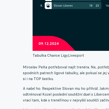
Tabulka Chance Ligy.
Livesport
Miroslav Pelta potřeboval najít trenéra. Ne, potřeb
spodních patrech ligové tabulky, ale pokusí se jej
si i na TOP šestku.
A našel ho. Respektive Slovan mu ho přihrál. Jakmil
odtrénoval Kozel poslední soutěžní duel s Libercem
vrací tam, kde s trenéřinou v nejvyšší soutěži začína