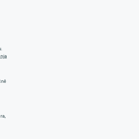
u.
nja
čně
ra,