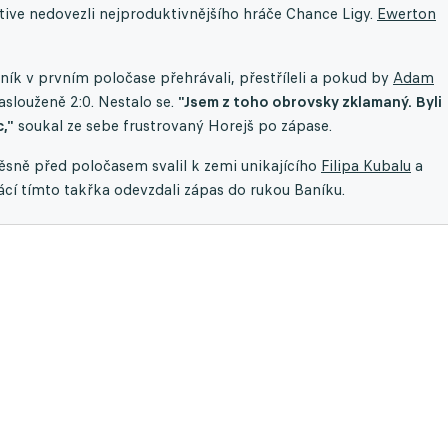
ktive nedovezli nejproduktivnějšího hráče Chance Ligy.
Ewerton
aník v prvním poločase přehrávali, přestříleli a pokud by
Adam
aslouženě 2:0. Nestalo se.
"Jsem z toho obrovsky zklamaný. Byli
,"
soukal ze sebe frustrovaný Horejš po zápase.
ěsně před poločasem svalil k zemi unikajícího
Filipa Kubalu
a
ácí tímto takřka odevzdali zápas do rukou Baníku.
aktuálním ročníku. Východočeši mají navíc i druhý nejvyšší počet
igurují v elitní desítce, naopak mají jich druhý nejmenší počet z c
 dopustí prohřešku, řítí se tím do maléru u rozhodčího.
tře dohrál
Matěje Šína
, místo aby jej s přehledem dohrál čistým
távalo z nekvalitního trávníku, poslal mu na dálku ještě pár
e. V
Mladé Boleslavi
se
Marku Matějovskému
zkracuje minutáž,
 mladým puškám, kterých mají Středočeši přehršel.