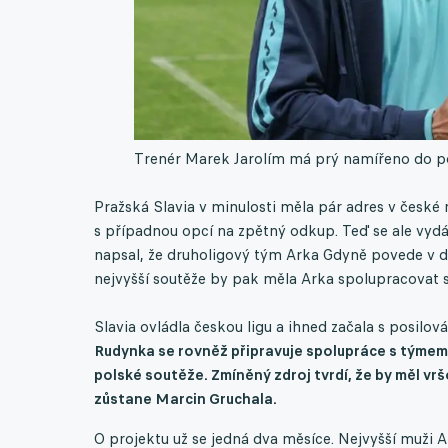
Trenér Marek Jarolím má prý namířeno do p
Pražská Slavia v minulosti měla pár adres v české 
s případnou opcí na zpětný odkup. Teď se ale vy
napsal, že druholigový tým Arka Gdyně povede v d
nejvyšší soutěže by pak měla Arka spolupracovat s p
Slavia ovládla českou ligu a ihned začala s posilov
Rudynka se rovněž připravuje spolupráce s týmem
polské soutěže. Zmíněný zdroj tvrdí, že by měl vrš
zůstane Marcin Gruchala.
O projektu už se jedná dva měsíce. Nejvyšší muži A