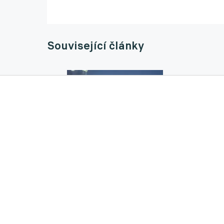
Související články
Provodův odvážný plán. Prodloužil jsem o pě
01.06.2026 16:00