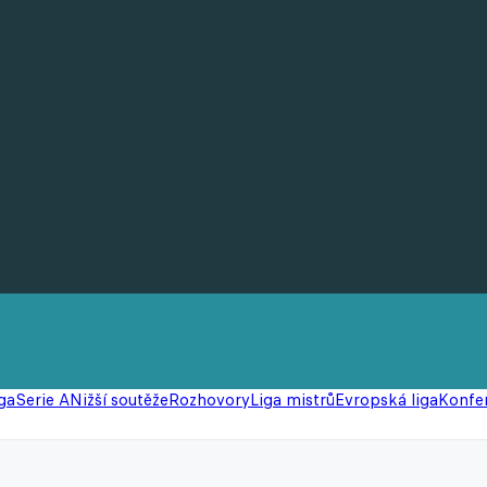
ga
Serie A
Nižší soutěže
Rozhovory
Liga mistrů
Evropská liga
Konfer