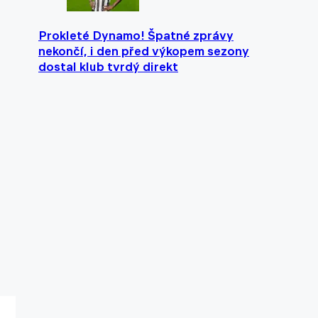
Prokleté Dynamo! Špatné zprávy
nekončí, i den před výkopem sezony
dostal klub tvrdý direkt