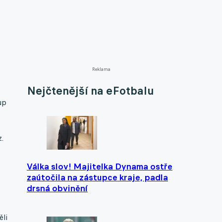
Reklama
Nejčtenější na eFotbalu
up
z.
Válka slov! Majitelka Dynama ostře
zaútočila na zástupce kraje, padla
drsná obvinění
ěli