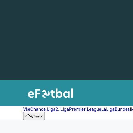
Vše
Chance Liga
2. Liga
Premier League
LaLiga
Bundesli
Více