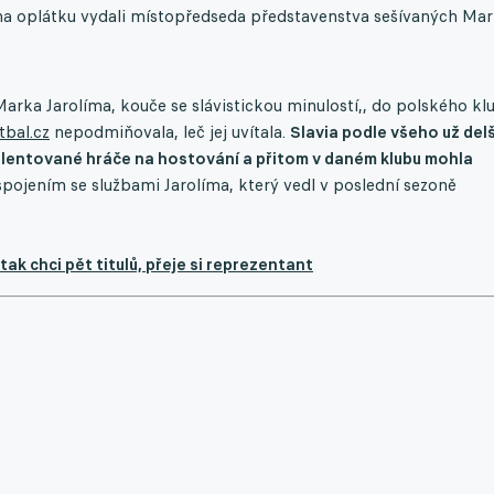
na oplátku vydali místopředseda představenstva sešívaných Mar
rka Jarolíma, kouče se slávistickou minulostí,, do polského kl
tbal.cz
nepodmiňovala, leč jej uvítala.
Slavia podle všeho už delš
talentované hráče na hostování a přitom v daném klubu mohla
spojením se službami Jarolíma, který vedl v poslední sezoně
ak chci pět titulů, přeje si reprezentant