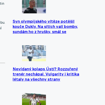
tin
Syn olympijského vítěze potěšil
ubu.
kouče Dukly. Na sítích valí bomby,
í
sundám ho z hrušky, smál se
Nevídaný kolaps Ústí? Rozzuřený
trenér nechápal. Vulgarity i kritika
létaly na všechny strany