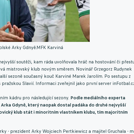
olské Arky Gdnyě.
MFK Karviná
nejvyšší soutěži, kam ráda uvolňovala hráč na hostování či přest
dává mistrovský klub novým směrem. Novinář Grzegorz Rudynek
alší sezoně současný kouč Karviné Marek Jarolím. Po sestupu z
ražskou Slavií. Informaci zveřejnil jako první server inFotbal.c
áním kádru pro následující sezony.
Podle mediálního experta
 Arka Gdyně, který naopak dostal padáka do druhé nejvyšší
ovický klub stát i minoritním vlastníkem klubu, tím majoritním
rky - prezident Arky Wojciech Pertkiewicz a majitel Gruchala - m