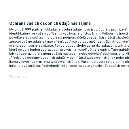
Ochrana vašich osobních údajů nás zajímá
My a naši
999
partneři ukládáme osobní údaje, jako jsou údaje o prohlížení
Pražská S mají smůlu, ve hře o N’Guessana 
identifikátory, ve vašem zařízení a využíváme přístup k nim. Volbou možnosti
povolíte sledovací technologie na podporu účelů uvedených v části „Společn
zpracováváme údaje s tímto cílem“, zatímco volbou možnosti „Zamítnout vše
01.06.2026 09:39
svého souhlasu je zakážete. Pokud budou sledovací prvky zakázány, určitý 
které se vám budou zobrazovat, pro vás nemusejí být relevantní. Tuto nabí
kdykoli zobrazit pro změnu vašich nastavení nebo odvolání souhlasu, a to k
„Předvolby ochrany osobních údajů“ v dolní části webových stránek nebo př
ikonu v levém dolním rohu webových stránek. Vaše nastavení se uplatní v r
Internetová stránka. Podrobnější informace najdete v našich Zásadách ochr
Třetí strany
Slavia odkupuje svého odchovance! Mládež
01.06.2026 08:03