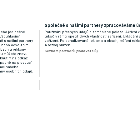
Společně s našimi partnery zpracováváme úd
 nebo jedinečné
Používání přesných údajů o zeměpisné poloze. Aktivní v
je favoritem jiný český klub. Řeší se rekordní odstupn
 „Souhlasím“
údajů v rámci specifických vlastností zařízení. Ukládání 
ě s našimi partnery
zařízení. Personalizovaná reklama a obsah, měření rek
“ nebo odvoláním
a rozvoj služeb.
obsah a reklamy,
Seznam partnerů (dodavatelů)
dku můžete znovu
liknutím na odkaz
ípadně na plovoucí
ámci našeho
any osobních údajů.
nický reprezentant je na radaru hned několika týmů