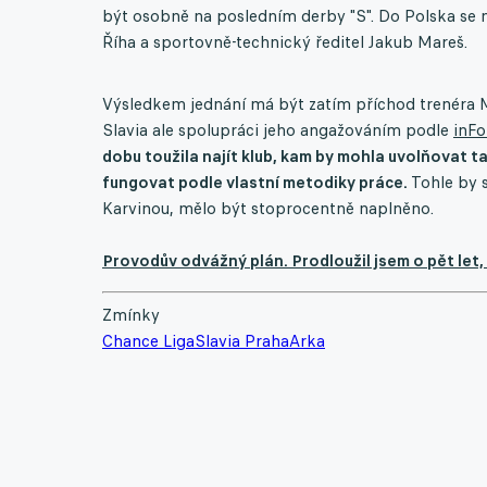
být osobně na posledním derby "S". Do Polska se 
Říha a sportovně-technický ředitel Jakub Mareš.
Výsledkem jednání má být zatím příchod trenéra Ma
Slavia ale spolupráci jeho angažováním podle
inFo
dobu toužila najít klub, kam by mohla uvolňovat 
fungovat podle vlastní metodiky práce.
Tohle by 
Karvinou, mělo být stoprocentně naplněno.
Provodův odvážný plán. Prodloužil jsem o pět let, t
Zmínky
Chance Liga
Slavia Praha
Arka