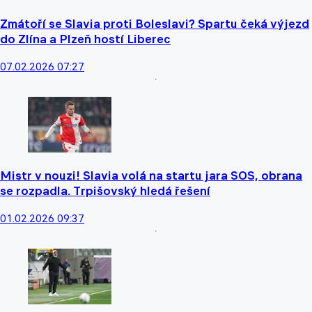
Zmátoří se Slavia proti Boleslavi? Spartu čeká výjezd
do Zlína a Plzeň hostí Liberec
07.02.2026 07:27
Mistr v nouzi! Slavia volá na startu jara SOS, obrana
se rozpadla. Trpišovský hledá řešení
01.02.2026 09:37