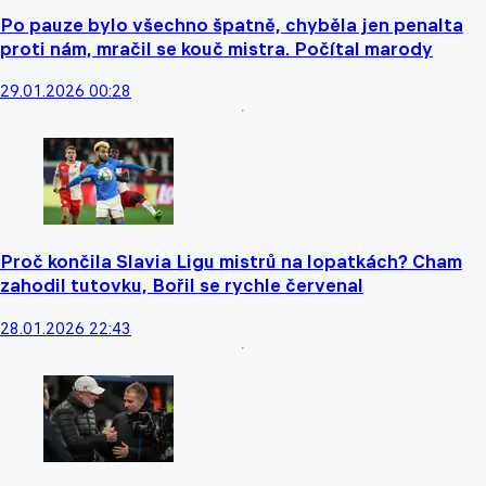
Po pauze bylo všechno špatně, chyběla jen penalta
proti nám, mračil se kouč mistra. Počítal marody
29.01.2026 00:28
Proč končila Slavia Ligu mistrů na lopatkách? Cham
zahodil tutovku, Bořil se rychle červenal
28.01.2026 22:43