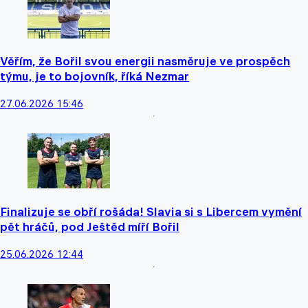
Věřím, že Bořil svou energii nasměruje ve prospěch
týmu, je to bojovník, říká Nezmar
27.06.2026 15:46
Finalizuje se obří rošáda! Slavia si s Libercem vymění
pět hráčů, pod Ještěd míří Bořil
25.06.2026 12:44