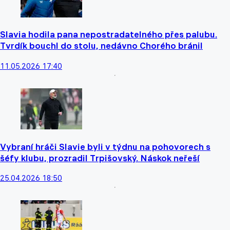
Slavia hodila pana nepostradatelného přes palubu.
Tvrdík bouchl do stolu, nedávno Chorého bránil
11.05.2026 17:40
Vybraní hráči Slavie byli v týdnu na pohovorech s
šéfy klubu, prozradil Trpišovský. Náskok neřeší
25.04.2026 18:50