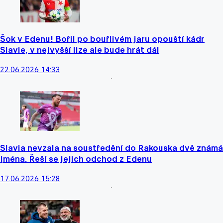
Šok v Edenu! Bořil po bouřlivém jaru opouští kádr
Slavie, v nejvyšší lize ale bude hrát dál
22.06.2026 14:33
Slavia nevzala na soustředění do Rakouska dvě známá
jména. Řeší se jejich odchod z Edenu
17.06.2026 15:28