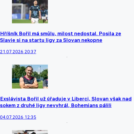
Hříšník Bořil má smůlu, milost nedostal. Posila ze
Slavie si na startu ligy za Slovan nekopne
21.07.2026 20:37
Exslávista Bořil už úřaduje v Liberci, Slovan však nad
sokem z druhé ligy nevyhrál, Bohemians pálili
04.07.2026 12:35