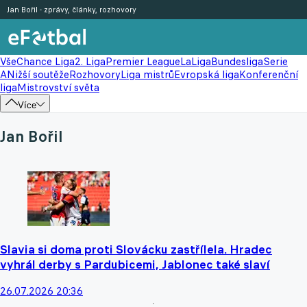
Jan Bořil - zprávy, články, rozhovory
Vše
Chance Liga
2. Liga
Premier League
LaLiga
Bundesliga
Serie
A
Nižší soutěže
Rozhovory
Liga mistrů
Evropská liga
Konferenční
liga
Mistrovství světa
Více
Jan Bořil
Slavia si doma proti Slovácku zastřílela. Hradec
vyhrál derby s Pardubicemi, Jablonec také slaví
26.07.2026 20:36