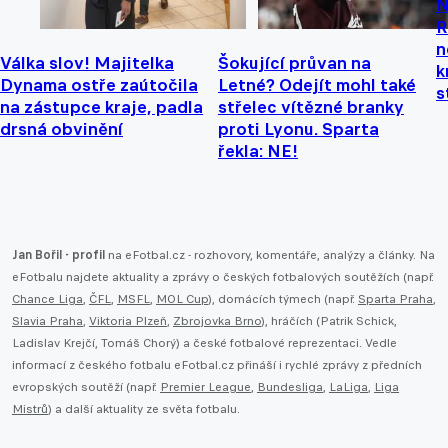
N
R
n
Válka slov! Majitelka
Šokující průvan na
k
Dynama ostře zaútočila
Letné? Odejít mohl také
s
na zástupce kraje, padla
střelec vítězné branky
drsná obvinění
proti Lyonu. Sparta
řekla: NE!
Jan Bořil - profil
na eFotbal.cz - rozhovory, komentáře, analýzy a články. Na
eFotbalu najdete aktuality a zprávy o českých fotbalových soutěžích (např.
Chance Liga
,
ČFL
,
MSFL
,
MOL Cup
), domácích týmech (např.
Sparta Praha
,
Slavia Praha
,
Viktoria Plzeň
,
Zbrojovka Brno
), hráčích (Patrik Schick,
Ladislav Krejčí, Tomáš Chorý) a české fotbalové reprezentaci. Vedle
informací z českého fotbalu eFotbal.cz přináší i rychlé zprávy z předních
evropských soutěží (např.
Premier League
,
Bundesliga
,
LaLiga
,
Liga
Mistrů
) a další aktuality ze světa fotbalu.