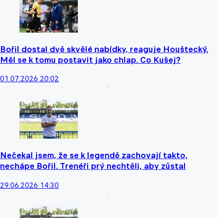
Bořil dostal dvě skvělé nabídky, reaguje Houštecký.
Měl se k tomu postavit jako chlap. Co Kušej?
01.07.2026 20:02
Nečekal jsem, že se k legendě zachovají takto,
nechápe Bořil. Trenéři prý nechtěli, aby zůstal
29.06.2026 14:30