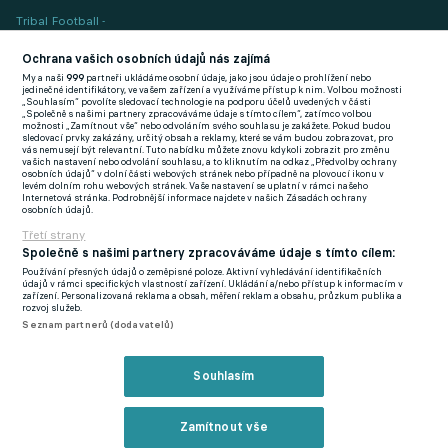
Tribal Football -
Football News
(EN)
Ochrana vašich osobních údajů nás zajímá
My a naši
999
partneři ukládáme osobní údaje, jako jsou údaje o prohlížení nebo
FlashFutbal (SK)
jedinečné identifikátory, ve vašem zařízení a využíváme přístup k nim. Volbou možnosti
„Souhlasím“ povolíte sledovací technologie na podporu účelů uvedených v části
„Společně s našimi partnery zpracováváme údaje s tímto cílem“, zatímco volbou
Tenisportal.cz
možnosti „Zamítnout vše“ nebo odvoláním svého souhlasu je zakážete. Pokud budou
sledovací prvky zakázány, určitý obsah a reklamy, které se vám budou zobrazovat, pro
Tenisové zprávy
vás nemusejí být relevantní. Tuto nabídku můžete znovu kdykoli zobrazit pro změnu
vašich nastavení nebo odvolání souhlasu, a to kliknutím na odkaz „Předvolby ochrany
na Livesportu
osobních údajů“ v dolní části webových stránek nebo případně na plovoucí ikonu v
levém dolním rohu webových stránek. Vaše nastavení se uplatní v rámci našeho
Internetová stránka. Podrobnější informace najdete v našich Zásadách ochrany
osobních údajů.
Třetí strany
Společně s našimi partnery zpracováváme údaje s tímto cílem:
Používání přesných údajů o zeměpisné poloze. Aktivní vyhledávání identifikačních
Podmínky užití
GDPR a žurnalistika
údajů v rámci specifických vlastností zařízení. Ukládání a/nebo přístup k informacím v
zařízení. Personalizovaná reklama a obsah, měření reklam a obsahu, průzkum publika a
Zásady ochrany osobních údajů
Doporučené stránky
rozvoj služeb.
Seznam partnerů (dodavatelů)
Třetí strany
Tiráž
Souhlasím
© eFotbal
2026
Zamítnout vše