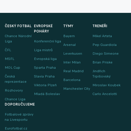
ČESKÝ FOTBAL
EVROPSKÉ
TÝMY
TRENÉŘI
POHÁRY
Chance Národní
Bayern
Mikel Arteta
Liga
Konferenční liga
Arsenal
Pep Guardiola
ČFL
Liga mistrů
Leverkusen
Diego Simeone
MSFL
Evropská liga
Inter Milan
Brian Priske
MOL Cup
Sparta Praha
Real Madrid
Jindřich
Česká
Slavia Praha
Trpišovský
Barcelona
reprezentace
Viktoria Plzeň
Miroslav Koubek
Manchester City
Rozhovory
Mladá Boleslav
Carlo Ancelotti
Chance Liga
DOPORUČUJEME
Fotbalové zprávy
na Livesportu
Eurofotbal.cz