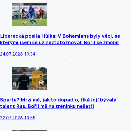
Liberecká posila Hůlka: V Bohemians byly věci, se
kterými jsem se už neztotožňoval. Bořil se změnil
24.07.2026 19:34
Sparta? Mrzí mě, jak to dopadlo, říká její bývalý
talent Rus. Bořil mě na tréninku nešetří
22.07.2026 13:55