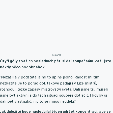
Reklama
Čtyři góly z vašich posledních pěti si dal soupeř sám. Zažil jste
někdy něco podobného?
"Nezažil a v podstatě je mi to úplně jedno. Radost mi tím
nezkazíte. Je to pořád gól, takové padají i v Lize mistrů,
rozhodují těžké zápasy mistrovství světa. Dali jsme tři, museli
jsme být aktivní a do těch situací soupeře dotlačit. I kdyby si
dali pět vlastňáků, nic to se mnou neudělá."
Jak důležité bude následující týden udržet koncentraci, aby se