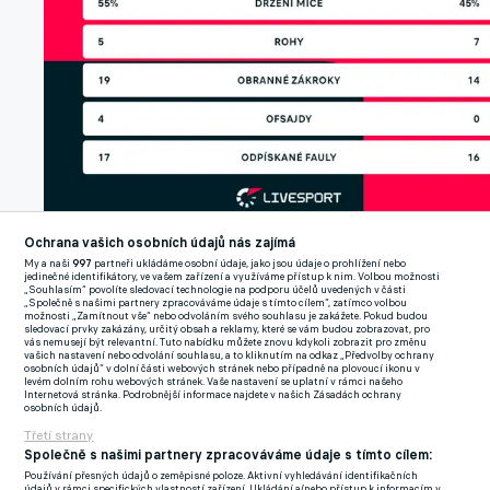
Ochrana vašich osobních údajů nás zajímá
Statistiky zápasu.
Opta by Stats Perform
My a naši
997
partneři ukládáme osobní údaje, jako jsou údaje o prohlížení nebo
jedinečné identifikátory, ve vašem zařízení a využíváme přístup k nim. Volbou možnosti
„Souhlasím“ povolíte sledovací technologie na podporu účelů uvedených v části
Jak vám bylo, když fanoušci skandovali vaše jméno?
„Společně s našimi partnery zpracováváme údaje s tímto cílem“, zatímco volbou
možnosti „Zamítnout vše“ nebo odvoláním svého souhlasu je zakážete. Pokud budou
sledovací prvky zakázány, určitý obsah a reklamy, které se vám budou zobrazovat, pro
"Beru to tak, že když se vyhrává, trenér zůstane trošku v ústraní,
vás nemusejí být relevantní. Tuto nabídku můžete znovu kdykoli zobrazit pro změnu
vašich nastavení nebo odvolání souhlasu, a to kliknutím na odkaz „Předvolby ochrany
a když je to naopak a jsou tam nepříjemné okamžiky, jaké jsme
osobních údajů“ v dolní části webových stránek nebo případně na plovoucí ikonu v
levém dolním rohu webových stránek. Vaše nastavení se uplatní v rámci našeho
zažili třeba na Slovácku, snažíme se klukům pomoct a schytat
Internetová stránka. Podrobnější informace najdete v našich Zásadách ochrany
osobních údajů.
za ně ty největší rány."
Třetí strany
Společně s našimi partnery zpracováváme údaje s tímto cílem:
Dá se říct, že se ve čtvrtém zápase pod vámi ustálila základní
Používání přesných údajů o zeměpisné poloze. Aktivní vyhledávání identifikačních
údajů v rámci specifických vlastností zařízení. Ukládání a/nebo přístup k informacím v