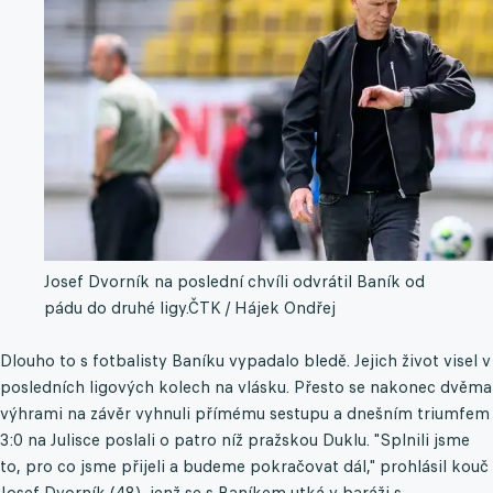
Josef Dvorník na poslední chvíli odvrátil Baník od
pádu do druhé ligy.
ČTK / Hájek Ondřej
Dlouho to s fotbalisty Baníku vypadalo bledě. Jejich život visel v
posledních ligových kolech na vlásku. Přesto se nakonec dvěma
výhrami na závěr vyhnuli přímému sestupu a dnešním triumfem
3:0 na Julisce poslali o patro níž pražskou Duklu. "Splnili jsme
to, pro co jsme přijeli a budeme pokračovat dál," prohlásil kouč
Josef Dvorník (48), jenž se s Baníkem utká v baráži s