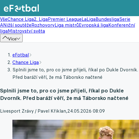
Vše
Chance Liga
2. Liga
Premier League
LaLiga
Bundesliga
Serie
A
Nižší soutěže
Rozhovory
Liga mistrů
Evropská liga
Konferenční
liga
Mistrovství světa
Více
eFotbal
Chance Liga
Splnili jsme to, pro co jsme přijeli, říkal po Dukle Dvorník.
Před baráží věří, že má Táborsko načtené
Splnili jsme to, pro co jsme přijeli, říkal po Dukle
Dvorník. Před baráží věří, že má Táborsko načtené
Livesport Zrávy / Pavel Křiklan
,
24.05.2026 08:09