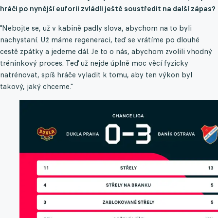
hráči po nynější euforii zvládli ještě soustředit na další zápas?
"Nebojte se, už v kabině padly slova, abychom na to byli
nachystaní. Už máme regeneraci, teď se vrátíme po dlouhé
cestě zpátky a jedeme dál. Je to o nás, abychom zvolili vhodný
tréninkový proces. Teď už nejde úplně moc věcí fyzicky
natrénovat, spíš hráče vyladit k tomu, aby ten výkon byl
takový, jaký chceme."