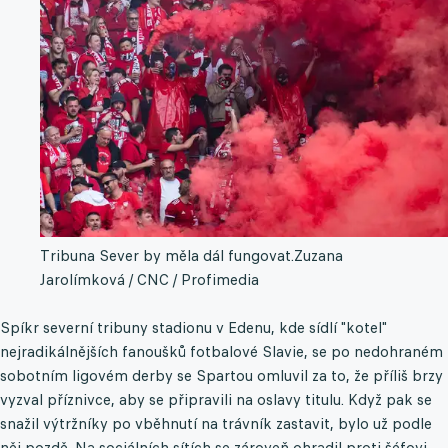
Tribuna Sever by měla dál fungovat.
Zuzana
Jarolímková / CNC / Profimedia
Spíkr severní tribuny stadionu v Edenu, kde sídlí "kotel"
nejradikálnějších fanoušků fotbalové Slavie, se po nedohraném
sobotním ligovém derby se Spartou omluvil za to, že příliš brzy
vyzval příznivce, aby se připravili na oslavy titulu. Když pak se
snažil výtržníky po vběhnutí na trávník zastavit, bylo už podle
něj pozdě. Na sociálních sítích se zároveň ohradil proti šéfovi