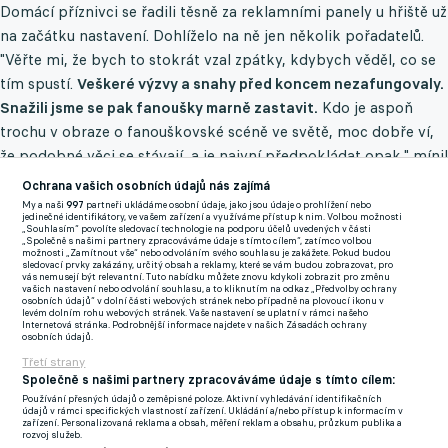
Domácí příznivci se řadili těsně za reklamními panely u hřiště už
na začátku nastavení. Dohlíželo na ně jen několik pořadatelů.
"Věřte mi, že bych to stokrát vzal zpátky, kdybych věděl, co se
tím spustí.
Veškeré výzvy a snahy před koncem nezafungovaly.
Snažili jsme se pak fanoušky marně zastavit.
Kdo je aspoň
trochu v obraze o fanouškovské scéně ve světě, moc dobře ví,
že podobné věci se stávají, a je naivní předpokládat opak," mínil
fanoušek, jenž v Edenu dělá spíkra téměř 10 let.
Ochrana vašich osobních údajů nás zajímá
My a naši
997
partneři ukládáme osobní údaje, jako jsou údaje o prohlížení nebo
Tvrdík v reakci na skandální exces oznámil tvrdá opatření. Do
jedinečné identifikátory, ve vašem zařízení a využíváme přístup k nim. Volbou možnosti
„Souhlasím“ povolíte sledovací technologie na podporu účelů uvedených v části
odvolání uzavřel severní tribunu, výtržníci budou mít doživotní
„Společně s našimi partnery zpracováváme údaje s tímto cílem“, zatímco volbou
možnosti „Zamítnout vše“ nebo odvoláním svého souhlasu je zakážete. Pokud budou
zákaz vstupu do Edenu a klub po nich bude vymáhat veškeré
sledovací prvky zakázány, určitý obsah a reklamy, které se vám budou zobrazovat, pro
vás nemusejí být relevantní. Tuto nabídku můžete znovu kdykoli zobrazit pro změnu
škody, čítající odhadem několik desítek milionů korun.
vašich nastavení nebo odvolání souhlasu, a to kliknutím na odkaz „Předvolby ochrany
osobních údajů“ v dolní části webových stránek nebo případně na plovoucí ikonu v
Předseda představenstva Slavie zároveň s kolegy rozhodl o
levém dolním rohu webových stránek. Vaše nastavení se uplatní v rámci našeho
Internetová stránka. Podrobnější informace najdete v našich Zásadách ochrany
vyřazení hráčů Tomáše Chorého a Davida Douděry z kádru A-
osobních údajů.
Třetí strany
mužstvo po jejich opakovaném nesportovním chování a
Společně s našimi partnery zpracováváme údaje s tímto cílem:
vyloučení v derby.
Používání přesných údajů o zeměpisné poloze. Aktivní vyhledávání identifikačních
údajů v rámci specifických vlastností zařízení. Ukládání a/nebo přístup k informacím v
zařízení. Personalizovaná reklama a obsah, měření reklam a obsahu, průzkum publika a
"Aktivní fanoušci na TS, stejně jako jinde v zahraničí, nejsou
rozvoj služeb.