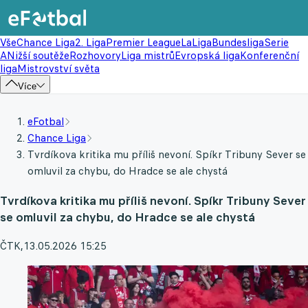
Vše
Chance Liga
2. Liga
Premier League
LaLiga
Bundesliga
Serie
A
Nižší soutěže
Rozhovory
Liga mistrů
Evropská liga
Konferenční
liga
Mistrovství světa
Více
eFotbal
Chance Liga
Tvrdíkova kritika mu příliš nevoní. Spíkr Tribuny Sever se
omluvil za chybu, do Hradce se ale chystá
Tvrdíkova kritika mu příliš nevoní. Spíkr Tribuny Sever
se omluvil za chybu, do Hradce se ale chystá
ČTK
,
13.05.2026 15:25