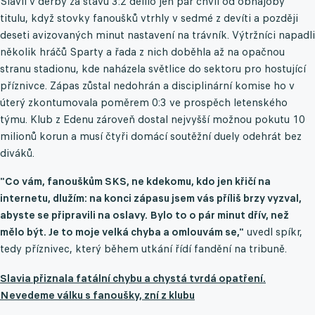
Slavii v derby za stavu 3:2 dělilo jen pár chvil od obhajoby
titulu, když stovky fanoušků vtrhly v sedmé z devíti a později
deseti avizovaných minut nastavení na trávník. Výtržníci napadli
několik hráčů Sparty a řada z nich doběhla až na opačnou
stranu stadionu, kde naházela světlice do sektoru pro hostující
příznivce. Zápas zůstal nedohrán a disciplinární komise ho v
úterý zkontumovala poměrem 0:3 ve prospěch letenského
týmu. Klub z Edenu zároveň dostal nejvyšší možnou pokutu 10
milionů korun a musí čtyři domácí soutěžní duely odehrát bez
diváků.
"Co vám, fanouškům SKS, ne kdekomu, kdo jen křičí na
internetu, dlužím: na konci zápasu jsem vás příliš brzy vyzval,
abyste se připravili na oslavy. Bylo to o pár minut dřív, než
mělo být. Je to moje velká chyba a omlouvám se,"
uvedl spíkr,
tedy příznivec, který během utkání řídí fandění na tribuně.
Slavia přiznala fatální chybu a chystá tvrdá opatření.
Nevedeme válku s fanoušky, zní z klubu