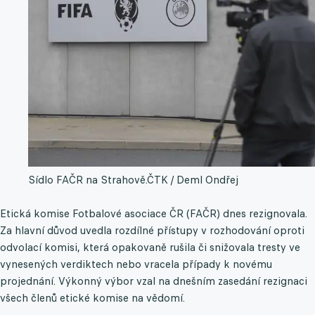
Sídlo FAČR na Strahově.
ČTK / Deml Ondřej
Etická komise Fotbalové asociace ČR (FAČR) dnes rezignovala.
Za hlavní důvod uvedla rozdílné přístupy v rozhodování oproti
odvolací komisi, která opakovaně rušila či snižovala tresty ve
vynesených verdiktech nebo vracela případy k novému
projednání. Výkonný výbor vzal na dnešním zasedání rezignaci
všech členů etické komise na vědomí.