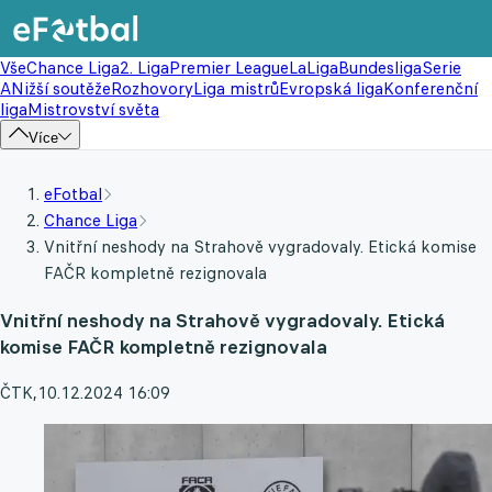
Vše
Chance Liga
2. Liga
Premier League
LaLiga
Bundesliga
Serie
A
Nižší soutěže
Rozhovory
Liga mistrů
Evropská liga
Konferenční
liga
Mistrovství světa
Více
eFotbal
Chance Liga
Vnitřní neshody na Strahově vygradovaly. Etická komise
FAČR kompletně rezignovala
Vnitřní neshody na Strahově vygradovaly. Etická
komise FAČR kompletně rezignovala
ČTK
,
10.12.2024 16:09