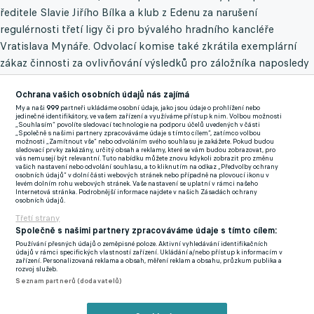
ředitele Slavie Jiřího Bílka a klub z Edenu za narušení
regulérnosti třetí ligy či pro bývalého hradního kancléře
Vratislava Mynáře. Odvolací komise také zkrátila exemplární
zákaz činnosti za ovlivňování výsledků pro záložníka naposledy
třetiligového Frýdlantu nad Ostravicí Michala Hladíka z 15 let
Ochrana vašich osobních údajů nás zajímá
na čtyři roky.
My a naši
999
partneři ukládáme osobní údaje, jako jsou údaje o prohlížení nebo
jedinečné identifikátory, ve vašem zařízení a využíváme přístup k nim. Volbou možnosti
"Dospěli jsme k závěru, že přístupy v rozhodování etické a
„Souhlasím“ povolíte sledovací technologie na podporu účelů uvedených v části
„Společně s našimi partnery zpracováváme údaje s tímto cílem“, zatímco volbou
odvolací komise jsou natolik rozdílné, že je to nadále
možnosti „Zamítnout vše“ nebo odvoláním svého souhlasu je zakážete. Pokud budou
sledovací prvky zakázány, určitý obsah a reklamy, které se vám budou zobrazovat, pro
neudržitelné a neprospěšné pro Fotbalovou asociaci ČR.
vás nemusejí být relevantní. Tuto nabídku můžete znovu kdykoli zobrazit pro změnu
vašich nastavení nebo odvolání souhlasu, a to kliknutím na odkaz „Předvolby ochrany
Vzhledem k těmto skutečnostem považujeme další působení v
osobních údajů“ v dolní části webových stránek nebo případně na plovoucí ikonu v
levém dolním rohu webových stránek. Vaše nastavení se uplatní v rámci našeho
etické komisi za zbytečné,"
uvedli její členové v prohlášení na
Internetová stránka. Podrobnější informace najdete v našich Zásadách ochrany
osobních údajů.
webu FAČR.
Třetí strany
Společně s našimi partnery zpracováváme údaje s tímto cílem:
Obě komise se mimo jiné rozcházely v právních výkladech
Používání přesných údajů o zeměpisné poloze. Aktivní vyhledávání identifikačních
disciplinárního řádu. "Etická komise je přesvědčena, že na
údajů v rámci specifických vlastností zařízení. Ukládání a/nebo přístup k informacím v
zařízení. Personalizovaná reklama a obsah, měření reklam a obsahu, průzkum publika a
případy před 30. červnem 2022 je nutné aplikovat pravidla
rozvoj služeb.
Seznam partnerů (dodavatelů)
účinná od 1. července 2022, v souladu se zásadou nepravé
retroaktivity. Odvolací komise však trvá na aplikaci starších