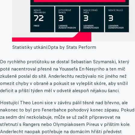
Statistiky utkání.
Opta by Stats Perform
Do rychlého protiútoku se dostal Sebastian Szymanski, který
poté nacentroval přesně na Youssefa En-Nesyriho a ten míč
zkušeně poslal do sítě. Anderlechtu nezbývalo nic jiného než
omezit chyby v obraně a pokusit se vylepšit skóre, aby snížil
deficit a příští týden měl v odvetě alespoň nějakou šanci.
Hostující Theo Leoni sice v závěru pálil těsně nad břevno, ale
nakonec to byl pro Fenerbahce pohodový konec zápasu. Pokud
za sedm dní nezkolabuje, může se už začít připravovat na
střetnutí s Rangers nebo Olympiakosem Pireus v příštím kole.
Anderlecht naopak potřebuje na domácím hřišti předvést