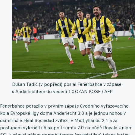
Dušan Tadič (v popředí) poslal Fenerbahce v zápase
s Anderlechtem do vedení 1:0.
OZAN KOSE / AFP
Fenerbahce porazilo v prvním zápase úvodního vyřazovacího
kola Evropské ligy doma Anderlecht 3:0 a je jednou nohou v
osmifinále. Real Sociedad zvítězil v Midtjyllandu 2:1 a za
postupem vykročil i Ajax po triumfu 2:0 na půdě Royale Union
SG, k němuž gólem pomohl teprve šestnáctiletý talent Jorthy