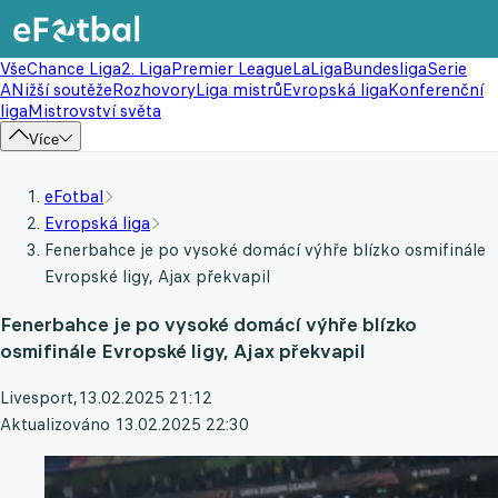
Vše
Chance Liga
2. Liga
Premier League
LaLiga
Bundesliga
Serie
A
Nižší soutěže
Rozhovory
Liga mistrů
Evropská liga
Konferenční
liga
Mistrovství světa
Více
eFotbal
Evropská liga
Fenerbahce je po vysoké domácí výhře blízko osmifinále
Evropské ligy, Ajax překvapil
Fenerbahce je po vysoké domácí výhře blízko
osmifinále Evropské ligy, Ajax překvapil
Livesport
,
13.02.2025 21:12
Aktualizováno 13.02.2025 22:30