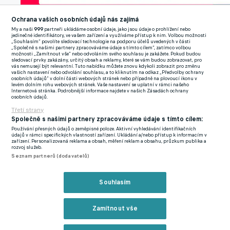
Ochrana vašich osobních údajů nás zajímá
My a naši
999
partneři ukládáme osobní údaje, jako jsou údaje o prohlížení nebo
jedinečné identifikátory, ve vašem zařízení a využíváme přístup k nim. Volbou možnosti
„Souhlasím“ povolíte sledovací technologie na podporu účelů uvedených v části
„Společně s našimi partnery zpracováváme údaje s tímto cílem“, zatímco volbou
možnosti „Zamítnout vše“ nebo odvoláním svého souhlasu je zakážete. Pokud budou
sledovací prvky zakázány, určitý obsah a reklamy, které se vám budou zobrazovat, pro
vás nemusejí být relevantní. Tuto nabídku můžete znovu kdykoli zobrazit pro změnu
vašich nastavení nebo odvolání souhlasu, a to kliknutím na odkaz „Předvolby ochrany
osobních údajů“ v dolní části webových stránek nebo případně na plovoucí ikonu v
levém dolním rohu webových stránek. Vaše nastavení se uplatní v rámci našeho
Internetová stránka. Podrobnější informace najdete v našich Zásadách ochrany
osobních údajů.
Třetí strany
Společně s našimi partnery zpracováváme údaje s tímto cílem:
Používání přesných údajů o zeměpisné poloze. Aktivní vyhledávání identifikačních
údajů v rámci specifických vlastností zařízení. Ukládání a/nebo přístup k informacím v
zařízení. Personalizovaná reklama a obsah, měření reklam a obsahu, průzkum publika a
Statistiky utkání.
Opta by Stats Perform
rozvoj služeb.
Seznam partnerů (dodavatelů)
Kanadský útočník se nepoučil, protože v úvodu druhé půle se
Souhlasím
po přihrávce Anana Chalajlyho znovu ocitl v postavení mimo
hru. Zatímco hráči belgického celku šance nevyužili, fotbalisté
Ajaxu potvrdili kvalitu. Po hodině hry zakroutil míč levačkou k
Zamítnout vše
tyči po rychlém brejku Christian Rasmussen, pro něhož šlo o