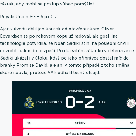
zázrak, aby mohl na postup vůbec pomýšlet.
Royale Union SG – Ajax 0:2
Ajax v úvodu dělil jen kousek od otevření skóre. Oliver
Edvardsen se po rohovém kopu už radoval, ale goal-line
technologie potvrdila, že Noah Sadiki stihl na poslední chvíli
odvrátit balon do bezpečí. Po důležitém zákroku v defenzivě se
Sadiki ukázal i v útoku, když po jeho přihrávce dostal míč do
branky Promise David, ale ani v tomto případě z toho změna
skóre nebyla, protože VAR odhalil těsný ofsajd.