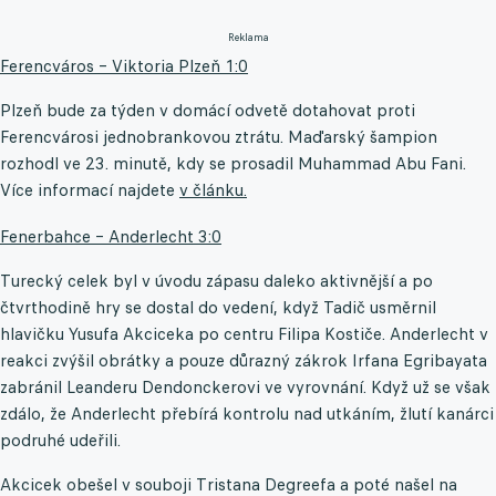
Reklama
Ferencváros – Viktoria Plzeň 1:0
Plzeň bude za týden v domácí odvetě dotahovat proti
Ferencvárosi jednobrankovou ztrátu. Maďarský šampion
rozhodl ve 23. minutě, kdy se prosadil Muhammad Abu Fani.
Více informací najdete
v článku.
Fenerbahce – Anderlecht 3:0
Turecký celek byl v úvodu zápasu daleko aktivnější a po
čtvrthodině hry se dostal do vedení, když Tadič usměrnil
hlavičku Yusufa Akciceka po centru Filipa Kostiče. Anderlecht v
reakci zvýšil obrátky a pouze důrazný zákrok Irfana Egribayata
zabránil Leanderu Dendonckerovi ve vyrovnání. Když už se však
zdálo, že Anderlecht přebírá kontrolu nad utkáním, žlutí kanárci
podruhé udeřili.
Akcicek obešel v souboji Tristana Degreefa a poté našel na