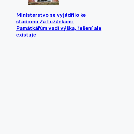
Ministerstvo se vyjádřilo ke
stadionu Za Lužánkami.
Památkářům vadí výška, řešení ale
existuje