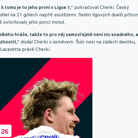
k tomu je to jeho první v Ligue 1,"
pokračoval Cherki. Český
podílel na 21 gólech napříč soutěžemi. Sedm ligových duelů přito
ě ovlivňovaly jeho porci minut.
velkého hráče, takže to pro něj samozřejmě není nic snadného, a
zhostit,"
dodal Cherki s úsměvem. Šulc nosí na zádech desítku,
Lacazetta právě Cherki.