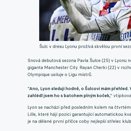
Šulc v dresu Lyonu prožívá skvělou první sez
Snová debutová sezona Pavla Šulce (25) v Lyonu ne
giganta Manchester City. Rayan Cherki (22) v roz
Olympique usiluje o Ligu mistrů.
"Ano, Lyon sleduji hodně, o Šulcovi mám přehled. 
zahlédl jsem ho s batohem plným koček,"
vtipkova
Lyon se nachází před posledním kolem na čtvrtém m
Lille, které hájí pozici garantující automatickou kv
je na dělené první příčce coby nejlepší střelec klub