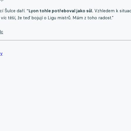
cí Šulce daří.
"Lyon tohle potřeboval jako sůl.
Vzhledem k situac
íc těší, že teď bojují o Ligu mistrů. Mám z toho radost."
lc
ty