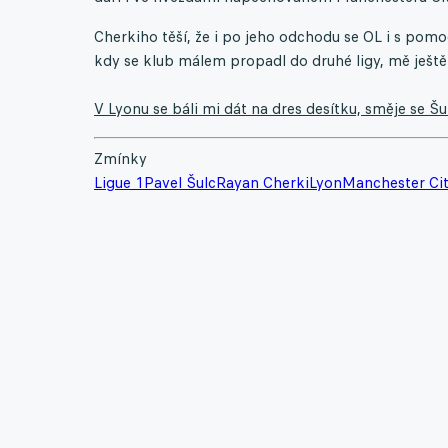
Cherkiho těší, že i po jeho odchodu se OL i s pomo
kdy se klub málem propadl do druhé ligy, mě ještě v
V Lyonu se báli mi dát na dres desítku, směje se Šu
Zmínky
Ligue 1
Pavel Šulc
Rayan Cherki
Lyon
Manchester Ci