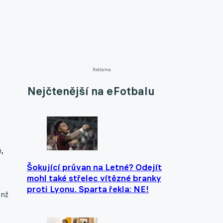
Reklama
Nejčtenější na eFotbalu
,
Šokující průvan na Letné? Odejít
mohl také střelec vítězné branky
proti Lyonu. Sparta řekla: NE!
enž