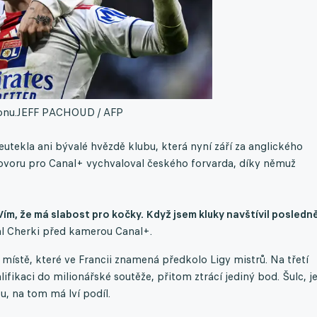
onu.
JEFF PACHOUD / AFP
utekla ani bývalé hvězdě klubu, která nyní září za anglického
hovoru pro Canal+ vychvaloval českého forvarda, díky němuž
Vím, že má slabost pro kočky. Když jsem kluky navštívil posledně
l Cherki před kamerou Canal+.
ístě, které ve Francii znamená předkolo Ligy mistrů. Na třetí
alifikaci do milionářské soutěže, přitom ztrácí jediný bod. Šulc, j
u, na tom má lví podíl.