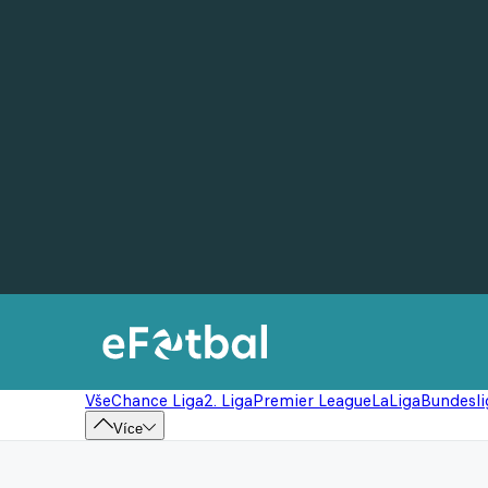
Vše
Chance Liga
2. Liga
Premier League
LaLiga
Bundesli
Více