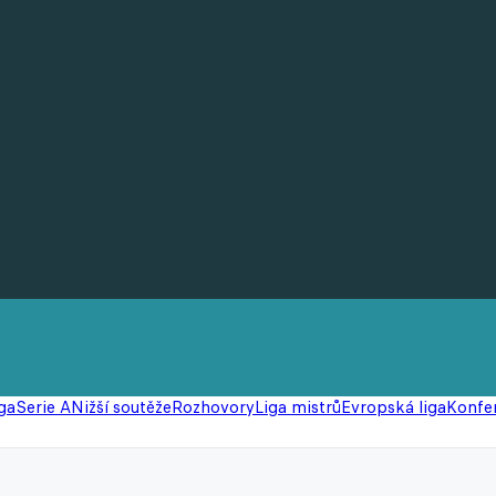
ga
Serie A
Nižší soutěže
Rozhovory
Liga mistrů
Evropská liga
Konfer