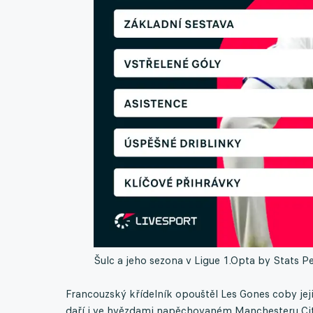
Šulc a jeho sezona v Ligue 1.
Opta by Stats P
Francouzský křídelník opouštěl Les Gones coby jej
daří i ve hvězdami napěchovaném Manchesteru Cit