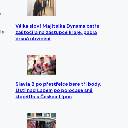
m
Válka slov! Majitelka Dynama ostře
le
zaútočila na zástupce kraje, padla
drsná obvinění
Slavia B po přestřelce bere tři body.
Ústí nad Labem po poločase snů
klopýtlo s Českou Lípou