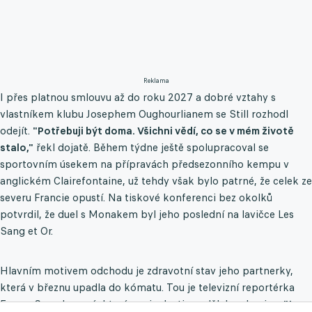
Reklama
I přes platnou smlouvu až do roku 2027 a dobré vztahy s
vlastníkem klubu Josephem Oughourlianem se Still rozhodl
odejít.
"Potřebuji být doma. Všichni vědí, co se v mém životě
stalo,"
řekl dojatě. Během týdne ještě spolupracoval se
sportovním úsekem na přípravách předsezonního kempu v
anglickém Clairefontaine, už tehdy však bylo patrné, že celek ze
severu Francie opustí. Na tiskové konferenci bez okolků
potvrdil, že duel s Monakem byl jeho poslední na lavičce Les
Sang et Or.
Hlavním motivem odchodu je zdravotní stav jeho partnerky,
která v březnu upadla do kómatu. Tou je televizní reportérka
Emma Saundersová, která v minulosti prodělala rakovinu.
"Je