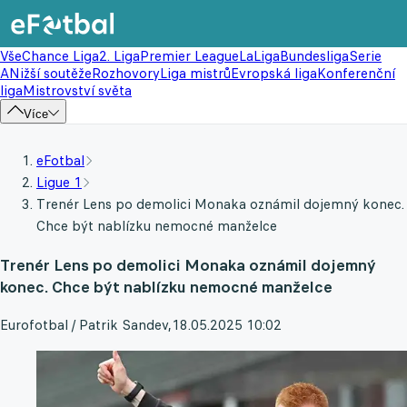
Vše
Chance Liga
2. Liga
Premier League
LaLiga
Bundesliga
Serie
A
Nižší soutěže
Rozhovory
Liga mistrů
Evropská liga
Konferenční
liga
Mistrovství světa
Více
eFotbal
Ligue 1
Trenér Lens po demolici Monaka oznámil dojemný konec.
Chce být nablízku nemocné manželce
Trenér Lens po demolici Monaka oznámil dojemný
konec. Chce být nablízku nemocné manželce
Eurofotbal / Patrik Sandev
,
18.05.2025 10:02