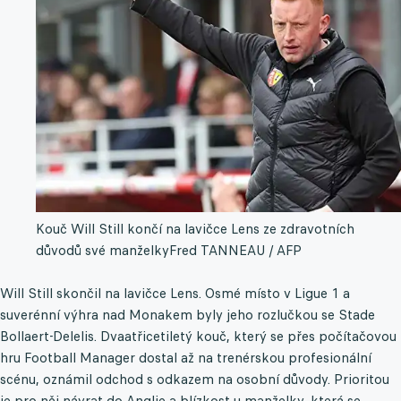
Kouč Will Still končí na lavičce Lens ze zdravotních
důvodů své manželky
Fred TANNEAU / AFP
Will Still skončil na lavičce Lens. Osmé místo v Ligue 1 a
suverénní výhra nad Monakem byly jeho rozlučkou se Stade
Bollaert-Delelis. Dvaatřicetiletý kouč, který se přes počítačovou
hru Football Manager dostal až na trenérskou profesionální
scénu, oznámil odchod s odkazem na osobní důvody. Prioritou
je pro něj návrat do Anglie a blízkost u manželky, která se