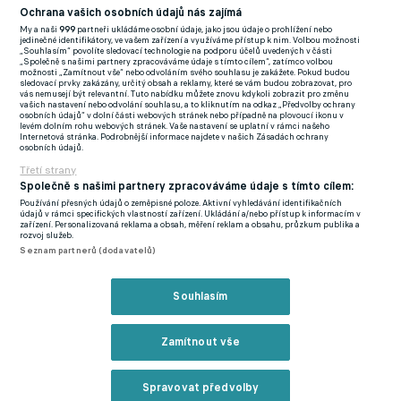
logické, že musím být blíž k manželce. Je to i pro její dobro,"
Ochrana vašich osobních údajů nás zajímá
My a naši
999
partneři ukládáme osobní údaje, jako jsou údaje o prohlížení nebo
vysvětlil. Still každopádně dlouhodobě sní o angažmá na
jedinečné identifikátory, ve vašem zařízení a využíváme přístup k nim. Volbou možnosti
„Souhlasím“ povolíte sledovací technologie na podporu účelů uvedených v části
Ostrovech. Odmítl sice nabídku skotských Rangers, nicméně
„Společně s našimi partnery zpracováváme údaje s tímto cílem“, zatímco volbou
možnosti „Zamítnout vše“ nebo odvoláním svého souhlasu je zakážete. Pokud budou
kroužit kolem něj mají Southampton i Hull City. "Je pravda, že
sledovací prvky zakázány, určitý obsah a reklamy, které se vám budou zobrazovat, pro
vás nemusejí být relevantní. Tuto nabídku můžete znovu kdykoli zobrazit pro změnu
zájem existoval. Zatím jsem ale nic nepodepsal," potvrdil.
vašich nastavení nebo odvolání souhlasu, a to kliknutím na odkaz „Předvolby ochrany
osobních údajů“ v dolní části webových stránek nebo případně na plovoucí ikonu v
levém dolním rohu webových stránek. Vaše nastavení se uplatní v rámci našeho
Teprve dvaatřicetiletý stratég vstoupil pod záři reflektorů v
Internetová stránka. Podrobnější informace najdete v našich Zásadách ochrany
osobních údajů.
roce 2022, kdy se jen jako dočasná volba ujal Remeše, až se
Třetí strany
tam nakonec jeho angažmá proměnilo v trvalé. Pro letošní
Společně s našimi partnery zpracováváme údaje s tímto cílem:
ročník si Stilla vybralo Lens, spolupráce mezi oběma stranami
Používání přesných údajů o zeměpisné poloze. Aktivní vyhledávání identifikačních
údajů v rámci specifických vlastností zařízení. Ukládání a/nebo přístup k informacím v
ovšem trvala pouhý rok. Vedení v Lens už mezitím hledá
zařízení. Personalizovaná reklama a obsah, měření reklam a obsahu, průzkum publika a
rozvoj služeb.
náhradu, podle informací francouzského sportovního listu
Seznam partnerů (dodavatelů)
L'Équipe má být jedním z hlavních kandidátů Pierre Sage,
bývalý stratég Lyonu.
Souhlasím
Zmínky
Zamítnout vše
Ligue 1
Lens
William Still
Spravovat předvolby