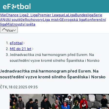
Vše
Chance Liga
2. Liga
Premier League
LaLiga
Bundesliga
Serie
A
Nižší soutěže
Rozhovory
Liga mistrů
Evropská liga
Konferenční
liga
Mistrovství světa
Více
eFotbal
ME do 21 let
Jednadvacítka zná harmonogram před Eurem. Na
soustředění vyzve kromě silného Španělska i Norsko
Jednadvacítka zná harmonogram před Eurem. Na
soustředění vyzve kromě silného Španělska i Norsko
ČTK
,
18.02.2025 09:35