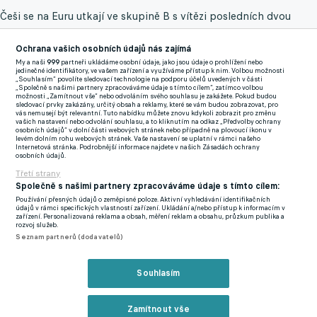
Češi se na Euru utkají ve skupině B s vítězi posledních dvou
šampionátů Anglií a Německem a také se Slovinskem.
Ochrana vašich osobních údajů nás zajímá
Šampionát se uskuteční od 11. do 28. června. Hrát se bude v
My a naši
999
partneři ukládáme osobní údaje, jako jsou údaje o prohlížení nebo
osmi městech, "Lvíčata" odehrají skupinu v Dunajské Stredě.
jedinečné identifikátory, ve vašem zařízení a využíváme přístup k nim. Volbou možnosti
„Souhlasím“ povolíte sledovací technologie na podporu účelů uvedených v části
Finále se uskuteční v Bratislavě.
„Společně s našimi partnery zpracováváme údaje s tímto cílem“, zatímco volbou
možnosti „Zamítnout vše“ nebo odvoláním svého souhlasu je zakážete. Pokud budou
sledovací prvky zakázány, určitý obsah a reklamy, které se vám budou zobrazovat, pro
vás nemusejí být relevantní. Tuto nabídku můžete znovu kdykoli zobrazit pro změnu
vašich nastavení nebo odvolání souhlasu, a to kliknutím na odkaz „Předvolby ochrany
Zmínky
osobních údajů“ v dolní části webových stránek nebo případně na plovoucí ikonu v
levém dolním rohu webových stránek. Vaše nastavení se uplatní v rámci našeho
Česko
Španělsko
Norsko
ME do 21 let
Internetová stránka. Podrobnější informace najdete v našich Zásadách ochrany
osobních údajů.
Třetí strany
Společně s našimi partnery zpracováváme údaje s tímto cílem:
Související články
Používání přesných údajů o zeměpisné poloze. Aktivní vyhledávání identifikačních
údajů v rámci specifických vlastností zařízení. Ukládání a/nebo přístup k informacím v
zařízení. Personalizovaná reklama a obsah, měření reklam a obsahu, průzkum publika a
rozvoj služeb.
Seznam partnerů (dodavatelů)
Souhlasím
Zamítnout vše
Barca je pod tlakem kvůli sporným rozhodnutím