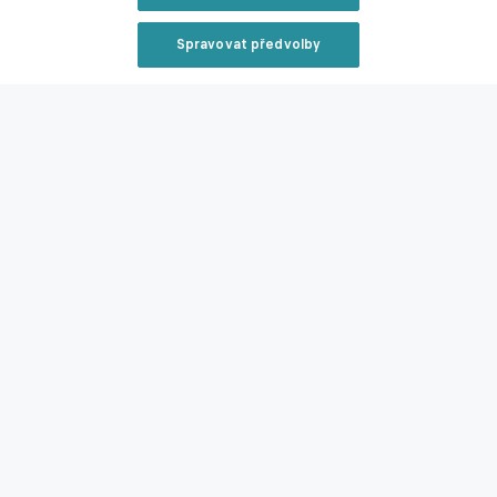
sudích. Věřím systému VAR, odmítl spekulace Flick
Spravovat předvolby
18.02.2025 09:28
Reklama
Zavřít rekl
Fila pod palbou kritiky. V Benátkách se hledá a na
dálku prohrává reprezentační souboj se Sejkem
18.02.2025 09:14
Reklama