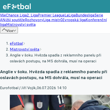
Vše
Chance Liga
2. Liga
Premier League
LaLiga
Bundesliga
Serie
A
Nižší soutěže
Rozhovory
Liga mistrů
Evropská liga
Konferenční
liga
Mistrovství světa
Více
eFotbal
Mistrovství světa
Anglie v šoku. Hvězda spadla z reklamního panelu při
oslavách postupu, na MS dohrála, musí na operaci
Anglie v šoku. Hvězda spadla z reklamního panelu při
oslavách postupu, na MS dohrála, musí na operaci
Eurofotbal / Jiří Vojík
,
06.07.2026 14:10