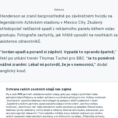
Reklama
Henderson se zranil bezprostředně po závěrečném hvizdu na
legendárním Aztéckém stadionu v Mexico City. Zkušený
středopolař nešťastně spadl z reklamního panelu během oslav
postupu. Fotografie zachytily, jak hřiště opouští na nosítkách za
asistence zdravotníků.
"Jordan upadl a poranil si zápěstí. Vypadá to opravdu špatně,"
řekl po utkání trenér Thomas Tuchel pro BBC.
"Je to poměrně
vážné zranění. Lékař mi potvrdil, že je v nemocnici,"
dodal
anglický kouč.
Záložník Brentfordu dosud na šampionátu nepatřil mezi
Ochrana vašich osobních údajů nás zajímá
vytížené hráče. Do osmifinálového duelu proti Mexiku vůbec
My a naši
999
partneři ukládáme osobní údaje, jako jsou údaje o prohlížení nebo
jedinečné identifikátory, ve vašem zařízení a využíváme přístup k nim. Volbou možnosti
nezasáhl, dosud odehrál jen šest minut v závěru skupinového
„Souhlasím“ povolíte sledovací technologie na podporu účelů uvedených v části
„Společně s našimi partnery zpracováváme údaje s tímto cílem“, zatímco volbou
utkání proti Panamě.
možnosti „Zamítnout vše“ nebo odvoláním svého souhlasu je zakážete. Pokud budou
sledovací prvky zakázány, určitý obsah a reklamy, které se vám budou zobrazovat, pro
vás nemusejí být relevantní. Tuto nabídku můžete znovu kdykoli zobrazit pro změnu
Anglie se v sobotu utká ve čtvrtfinále s Norskem, do zápasu ale
vašich nastavení nebo odvolání souhlasu, a to kliknutím na odkaz „Předvolby ochrany