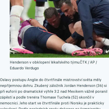
Henderson v obklopení lékařského týmu.
ČTK / AP /
Eduardo Verdugo
Oslavy postupu Anglie do čtvrtfinále mistrovství světa měly
nepříjemnou dohru. Zkušený záložník Jordan Henderson (36) si
při euforii po dramatické výhře 3:2 nad Mexikem vážně poranil
zápěstí a podle trenéra Thomase Tuchela (52) skončil v
nemocnici. Jeho start ve čtvrtfinále proti Norsku je prakticky
vyloučený. Podle posledních zpráv dokonce na šampionátu