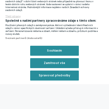
osobních údajů“ v dolní části webových stránek nebo případně na plovoucí ikonu v
téměř jistě nastoupí bez Hendersona. Mimo hru už je také
levém dolním rohu webových stránek. Vaše nastavení se uplatní v rámci našeho
Internetová stránka. Podrobnější informace najdete v našich Zásadách ochrany
obránce Reece James se zraněným stehenním svalem a po
osobních údajů.
červené kartě proti Mexiku nebude k dispozici ani Jarell
Třetí strany
Quansah.
Společně s našimi partnery zpracováváme údaje s tímto cílem:
Používání přesných údajů o zeměpisné poloze. Aktivní vyhledávání identifikačních
údajů v rámci specifických vlastností zařízení. Ukládání a/nebo přístup k informacím v
zařízení. Personalizovaná reklama a obsah, měření reklam a obsahu, průzkum publika a
Zmínky
rozvoj služeb.
Mistrovství světa
Jordan Henderson
Anglie
Jarell Quansah
Reece
Seznam partnerů (dodavatelů)
James
Souhlasím
Související články
Zamítnout vše
Spravovat předvolby
Reklama
Drsňák Ronaldo! Snažili jste se mě zabít posledních
Zavřít rekl
23 let. Ale skončím, až se rozhodnu já, řekl