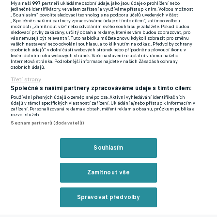
My a naši
997
partneři ukládáme osobní údaje, jako jsou údaje o prohlížení nebo
jedinečné identifikátory, ve vašem zařízení a využíváme přístup k nim. Volbou možnosti
Bolívie - Uruguay 0:0
„Souhlasím“ povolíte sledovací technologie na podporu účelů uvedených v části
„Společně s našimi partnery zpracováváme údaje s tímto cílem“, zatímco volbou
možnosti „Zamítnout vše“ nebo odvoláním svého souhlasu je zakážete. Pokud budou
sledovací prvky zakázány, určitý obsah a reklamy, které se vám budou zobrazovat, pro
vás nemusejí být relevantní. Tuto nabídku můžete znovu kdykoli zobrazit pro změnu
vašich nastavení nebo odvolání souhlasu, a to kliknutím na odkaz „Předvolby ochrany
osobních údajů“ v dolní části webových stránek nebo případně na plovoucí ikonu v
levém dolním rohu webových stránek. Vaše nastavení se uplatní v rámci našeho
Internetová stránka. Podrobnější informace najdete v našich Zásadách ochrany
osobních údajů.
Třetí strany
Společně s našimi partnery zpracováváme údaje s tímto cílem:
Používání přesných údajů o zeměpisné poloze. Aktivní vyhledávání identifikačních
údajů v rámci specifických vlastností zařízení. Ukládání a/nebo přístup k informacím v
zařízení. Personalizovaná reklama a obsah, měření reklam a obsahu, průzkum publika a
rozvoj služeb.
Seznam partnerů (dodavatelů)
Souhlasím
Zamítnout vše
Spravovat předvolby
Reklama