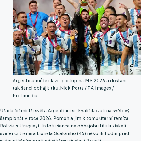
Argentina může slavit postup na MS 2026 a dostane
tak šanci obhájit titul.
Nick Potts / PA Images /
Profimedia
Úřadující mistři světa Argentinci se kvalifikovali na světový
šampionát v roce 2026. Pomohla jim k tomu úterní remíza
Bolívie s Uruguayí. Jistotu šance na obhajobu titulu získali
svěřenci trenéra Lionela Scaloniho (46) několik hodin před
svým utkáním proti odvěkému rivalovi Brazílii.