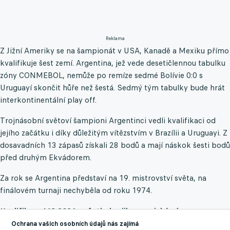
Reklama
Z Jižní Ameriky se na šampionát v USA, Kanadě a Mexiku přímo
kvalifikuje šest zemí. Argentina, jež vede desetičlennou tabulku
zóny CONMEBOL, nemůže po remíze sedmé Bolívie 0:0 s
Uruguayí skončit hůře než šestá. Sedmý tým tabulky bude hrát
interkontinentální play off.
Trojnásobní světoví šampioni Argentinci vedli kvalifikaci od
jejího začátku i díky důležitým vítězstvím v Brazílii a Uruguayi. Z
dosavadních 13 zápasů získali 28 bodů a mají náskok šesti bodů
před druhým Ekvádorem.
Za rok se Argentina představí na 19. mistrovství světa, na
finálovém turnaji nechyběla od roku 1974.
Kvalifikace MS 2026 ve fotbale - jihoamerická zóna
CONMEBOL:
Ochrana vašich osobních údajů nás zajímá