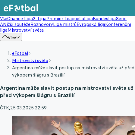
Vše
Chance Liga
2. Liga
Premier League
LaLiga
Bundesliga
Serie
A
Nižší soutěže
Rozhovory
Liga mistrů
Evropská liga
Konferenční
liga
Mistrovství světa
Více
eFotbal
Mistrovství světa
Argentina může slavit postup na mistrovství světa už před
výkopem šlágru s Brazílií
Argentina může slavit postup na mistrovství světa už
před výkopem šlágru s Brazílií
ČTK
,
25.03.2025 22:59