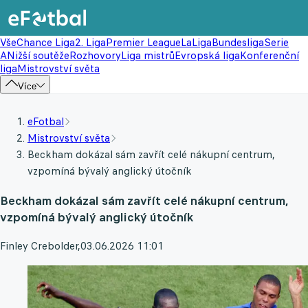
Vše
Chance Liga
2. Liga
Premier League
LaLiga
Bundesliga
Serie
A
Nižší soutěže
Rozhovory
Liga mistrů
Evropská liga
Konferenční
liga
Mistrovství světa
Více
eFotbal
Mistrovství světa
Beckham dokázal sám zavřít celé nákupní centrum,
vzpomíná bývalý anglický útočník
Beckham dokázal sám zavřít celé nákupní centrum,
vzpomíná bývalý anglický útočník
Finley Crebolder
,
03.06.2026 11:01