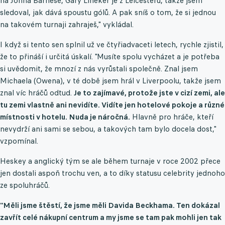
na Johna Barnese, Gary Lineker je z Leicesteru, takže jsem
sledoval, jak dává spoustu gólů. A pak sníš o tom, že si jednou
na takovém turnaji zahraješ," vykládal.
I když si tento sen splnil už ve čtyřiadvaceti letech, rychle zjistil,
že to přináší i určitá úskalí. "Musíte spolu vycházet a je potřeba
si uvědomit, že mnozí z nás vyrůstali společně. Znal jsem
Michaela (Owena), v té době jsem hrál v Liverpoolu, takže jsem
znal víc hráčů odtud.
Je to zajímavé, protože jste v cizí zemi, ale
tu zemi vlastně ani nevidíte. Vidíte jen hotelové pokoje a různé
místnosti v hotelu. Nuda je náročná.
Hlavně pro hráče, kteří
nevydrží ani sami se sebou, a takových tam bylo docela dost,"
vzpomínal.
Heskey a anglický tým se ale během turnaje v roce 2002 přece
jen dostali aspoň trochu ven, a to díky statusu celebrity jednoho
ze spoluhráčů.
"Měli jsme štěstí, že jsme měli Davida Beckhama. Ten dokázal
zavřít celé nákupní centrum a my jsme se tam pak mohli jen tak