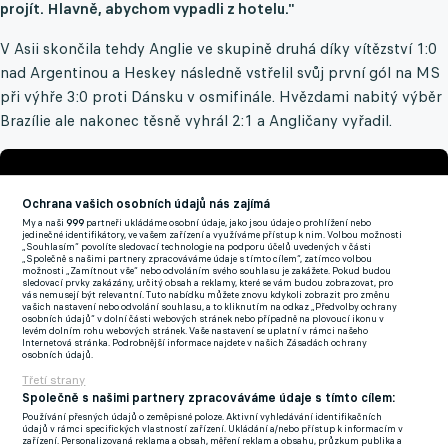
projít. Hlavně, abychom vypadli z hotelu."
V Asii skončila tehdy Anglie ve skupině druhá díky vítězství 1:0
nad Argentinou a Heskey následně vstřelil svůj první gól na MS
při výhře 3:0 proti Dánsku v osmifinále. Hvězdami nabitý výběr
Brazílie ale nakonec těsně vyhrál 2:1 a Angličany vyřadil.
Ochrana vašich osobních údajů nás zajímá
My a naši
999
partneři ukládáme osobní údaje, jako jsou údaje o prohlížení nebo
jedinečné identifikátory, ve vašem zařízení a využíváme přístup k nim. Volbou možnosti
„Souhlasím“ povolíte sledovací technologie na podporu účelů uvedených v části
„Společně s našimi partnery zpracováváme údaje s tímto cílem“, zatímco volbou
možnosti „Zamítnout vše“ nebo odvoláním svého souhlasu je zakážete. Pokud budou
sledovací prvky zakázány, určitý obsah a reklamy, které se vám budou zobrazovat, pro
vás nemusejí být relevantní. Tuto nabídku můžete znovu kdykoli zobrazit pro změnu
vašich nastavení nebo odvolání souhlasu, a to kliknutím na odkaz „Předvolby ochrany
osobních údajů“ v dolní části webových stránek nebo případně na plovoucí ikonu v
levém dolním rohu webových stránek. Vaše nastavení se uplatní v rámci našeho
Internetová stránka. Podrobnější informace najdete v našich Zásadách ochrany
osobních údajů.
Třetí strany
Společně s našimi partnery zpracováváme údaje s tímto cílem:
Používání přesných údajů o zeměpisné poloze. Aktivní vyhledávání identifikačních
Je to porážka, která Heskeyho stále mrzí, protože cítil, že on i
údajů v rámci specifických vlastností zařízení. Ukládání a/nebo přístup k informacím v
zařízení. Personalizovaná reklama a obsah, měření reklam a obsahu, průzkum publika a