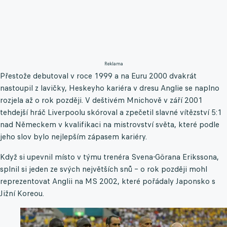
Reklama
Přestože debutoval v roce 1999 a na Euru 2000 dvakrát
nastoupil z lavičky, Heskeyho kariéra v dresu Anglie se naplno
rozjela až o rok později. V deštivém Mnichově v září 2001
tehdejší hráč Liverpoolu skóroval a zpečetil slavné vítězství 5:1
nad Německem v kvalifikaci na mistrovství světa, které podle
jeho slov bylo nejlepším zápasem kariéry.
Když si upevnil místo v týmu trenéra Svena-Görana Erikssona,
splnil si jeden ze svých největších snů – o rok později mohl
reprezentovat Anglii na MS 2002, které pořádaly Japonsko s
Jižní Koreou.