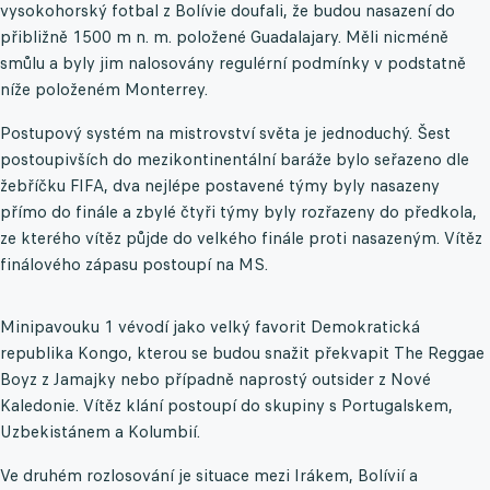
vysokohorský fotbal z Bolívie doufali, že budou nasazení do
přibližně 1500 m n. m. položené Guadalajary. Měli nicméně
smůlu a byly jim nalosovány regulérní podmínky v podstatně
níže položeném Monterrey.
Postupový systém na mistrovství světa je jednoduchý. Šest
postoupivších do mezikontinentální baráže bylo seřazeno dle
žebříčku FIFA, dva nejlépe postavené týmy byly nasazeny
přímo do finále a zbylé čtyři týmy byly rozřazeny do předkola,
ze kterého vítěz půjde do velkého finále proti nasazeným. Vítěz
finálového zápasu postoupí na MS.
Minipavouku 1 vévodí jako velký favorit Demokratická
republika Kongo, kterou se budou snažit překvapit The Reggae
Boyz z Jamajky nebo případně naprostý outsider z Nové
Kaledonie. Vítěz klání postoupí do skupiny s Portugalskem,
Uzbekistánem a Kolumbií.
Ve druhém rozlosování je situace mezi Irákem, Bolívií a