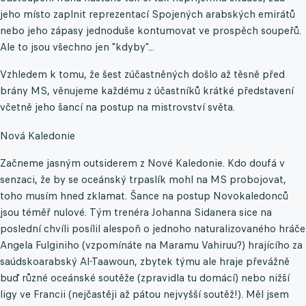
jeho místo zaplnit reprezentací Spojených arabských emirátů
nebo jeho zápasy jednoduše kontumovat ve prospěch soupeřů.
Ale to jsou všechno jen "kdyby"...
Vzhledem k tomu, že šest zúčastněných došlo až těsně před
brány MS, věnujeme každému z účastníků krátké představení
včetně jeho šancí na postup na mistrovství světa.
Nová Kaledonie
Začneme jasným outsiderem z Nové Kaledonie. Kdo doufá v
senzaci, že by se oceánský trpaslík mohl na MS probojovat,
toho musím hned zklamat. Šance na postup Novokaledonců
jsou téměř nulové. Tým trenéra Johanna Sidanera sice na
poslední chvíli posílil alespoň o jednoho naturalizovaného hráče
Angela Fulginiho (vzpomínáte na Maramu Vahiruu?) hrajícího za
saúdskoarabský Al-Taawoun, zbytek týmu ale hraje převážně
buď různé oceánské soutěže (zpravidla tu domácí) nebo nižší
ligy ve Francii (nejčastěji až pátou nejvyšší soutěž!). Měl jsem