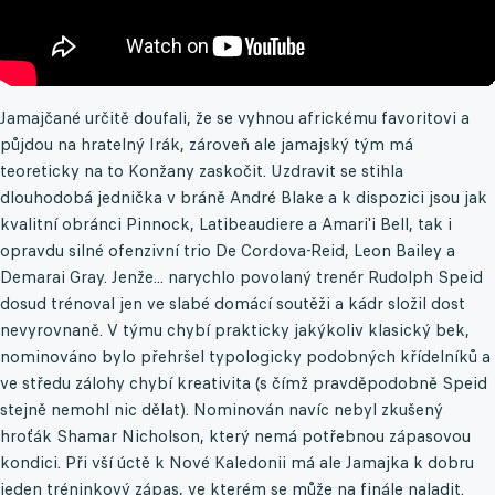
Jamajčané určitě doufali, že se vyhnou africkému favoritovi a
půjdou na hratelný Irák, zároveň ale jamajský tým má
teoreticky na to Konžany zaskočit. Uzdravit se stihla
dlouhodobá jednička v bráně André Blake a k dispozici jsou jak
kvalitní obránci Pinnock, Latibeaudiere a Amari'i Bell, tak i
opravdu silné ofenzivní trio De Cordova-Reid, Leon Bailey a
Demarai Gray. Jenže... narychlo povolaný trenér Rudolph Speid
dosud trénoval jen ve slabé domácí soutěži a kádr složil dost
nevyrovnaně. V týmu chybí prakticky jakýkoliv klasický bek,
nominováno bylo přehršel typologicky podobných křídelníků a
ve středu zálohy chybí kreativita (s čímž pravděpodobně Speid
stejně nemohl nic dělat). Nominován navíc nebyl zkušený
hroťák Shamar Nicholson, který nemá potřebnou zápasovou
kondici. Při vší úctě k Nové Kaledonii má ale Jamajka k dobru
jeden tréninkový zápas, ve kterém se může na finále naladit.