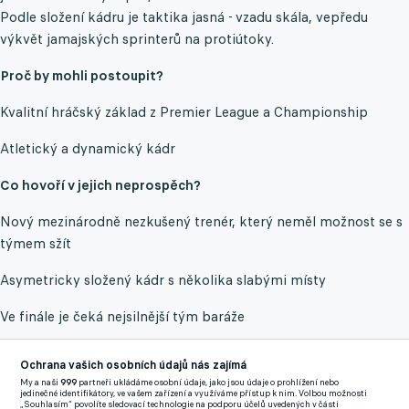
Podle složení kádru je taktika jasná - vzadu skála, vepředu
výkvět jamajských sprinterů na protiútoky.
Proč by mohli postoupit?
Kvalitní hráčský základ z Premier League a Championship
Atletický a dynamický kádr
Co hovoří v jejich neprospěch?
Nový mezinárodně nezkušený trenér, který neměl možnost se s
týmem sžít
Asymetricky složený kádr s několika slabými místy
Ve finále je čeká nejsilnější tým baráže
Šance na postup 25 %
Ochrana vašich osobních údajů nás zajímá
My a naši
999
partneři ukládáme osobní údaje, jako jsou údaje o prohlížení nebo
Demokratická republika Kongo
jedinečné identifikátory, ve vašem zařízení a využíváme přístup k nim. Volbou možnosti
„Souhlasím“ povolíte sledovací technologie na podporu účelů uvedených v části