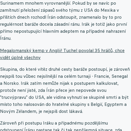
Surinamem mnohem vyrovnanější. Pokud by se navíc po
zamítnutí přeložení zápasů svého týmu z USA do Mexika v
příštích dnech rozhodl Írán odstoupit, znamenalo by to pro
regulérnost baráže docela zásadní ránu. Irák je totiž jako první
přímo nepostupující hlavním adeptem na případné nahrazení
Íránu.
Megalomanský kemp v Anglii! Tuchel povolal 35 hráčů, chce
vidět úplně všechny
Skupina, do které vítěz druhé cesty baráže postoupí, je zároveň
nejspíš tou vůbec nejsilnější na celém turnaji - Francie, Senegal
a Norsko. Irák zatím nemůže nijak s postupem kalkulovat,
protože není jisté, zda Írán přece jen nepovede svou
"trucvýpravu" do USA, ale vidina vyhnutí se skupině smrti a být
místo toho nalosován do hratelné skupiny s Belgií, Egyptem a
Novým Zélandem, je nejspíš dost lákavá.
Zároveň při postupu Iráku a případnému pozdějšímu
odstoupení Íránu nastane tak či tak nepříjemná situace, zda