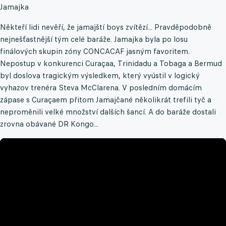
Jamajka
Někteří lidi nevěří, že jamajští boys zvítězí... Pravděpodobně
nejnešťastnější tým celé baráže. Jamajka byla po losu
finálových skupin zóny CONCACAF jasným favoritem.
Nepostup v konkurenci Curaçaa, Trinidadu a Tobaga a Bermud
byl doslova tragickým výsledkem, který vyústil v logický
vyhazov trenéra Steva McClarena. V posledním domácím
zápase s Curaçaem přitom Jamajčané několikrát trefili tyč a
neproměnili velké množství dalších šancí. A do baráže dostali
zrovna obávané DR Kongo...