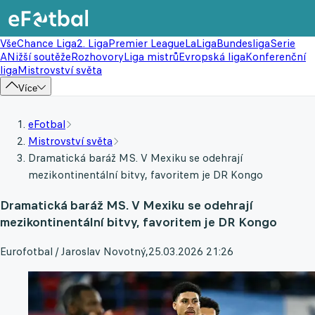
Vše
Chance Liga
2. Liga
Premier League
LaLiga
Bundesliga
Serie
A
Nižší soutěže
Rozhovory
Liga mistrů
Evropská liga
Konferenční
liga
Mistrovství světa
Více
eFotbal
Mistrovství světa
Dramatická baráž MS. V Mexiku se odehrají
mezikontinentální bitvy, favoritem je DR Kongo
Dramatická baráž MS. V Mexiku se odehrají
mezikontinentální bitvy, favoritem je DR Kongo
Eurofotbal / Jaroslav Novotný
,
25.03.2026 21:26