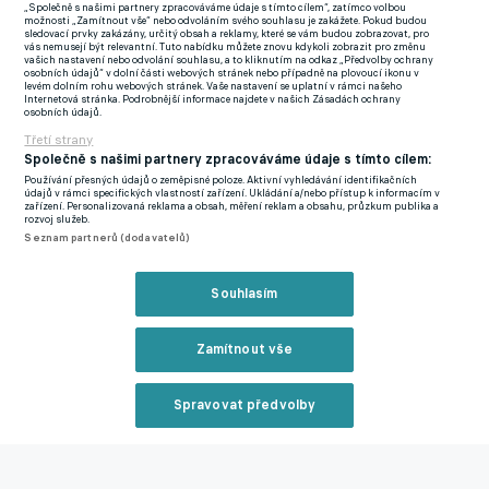
„Společně s našimi partnery zpracováváme údaje s tímto cílem“, zatímco volbou
Objektivně nejsilnější tým celé baráže, který by měl na
možnosti „Zamítnout vše“ nebo odvoláním svého souhlasu je zakážete. Pokud budou
sledovací prvky zakázány, určitý obsah a reklamy, které se vám budou zobrazovat, pro
mistrovství poměrně hladce projít. Typologicky je vlastně pro
vás nemusejí být relevantní. Tuto nabídku můžete znovu kdykoli zobrazit pro změnu
vašich nastavení nebo odvolání souhlasu, a to kliknutím na odkaz „Předvolby ochrany
Konžany Jamajka nejhorším možným soupeřem, protože sice
osobních údajů“ v dolní části webových stránek nebo případně na plovoucí ikonu v
levém dolním rohu webových stránek. Vaše nastavení se uplatní v rámci našeho
nebude tak organizovaná jako Irák nebo tak technicky zdatná
Zavřít rekl
Internetová stránka. Podrobnější informace najdete v našich Zásadách ochrany
osobních údajů.
jako Bolívie, hraje ale podobně "africkým" atletickým stylem
Třetí strany
jako DR Kongo. Africké týmy mají navíc notorické problémy
Společně s našimi partnery zpracováváme údaje s tímto cílem:
proti outsiderům, proti kterým je potřeba tvořit hru. Konžané
Používání přesných údajů o zeměpisné poloze. Aktivní vyhledávání identifikačních
údajů v rámci specifických vlastností zařízení. Ukládání a/nebo přístup k informacím v
jsou týmem, který prohrává zcela výjimečně a velkou část
zařízení. Personalizovaná reklama a obsah, měření reklam a obsahu, průzkum publika a
rozvoj služeb.
zápasů uhraje na výsledek 1:0. Uvidíme, jestli se dokáží
Seznam partnerů (dodavatelů)
popasovat s rolí favorita. Potenciálním varovným znakem by
mohla být domácí prohra se Senegalem, kdy Léopards vedli ve
Reklama
Souhlasím
33. minutě 2:0, přesto dokázali zápas ztratit a tím přepustili
první místo ve skupině právě Senegalu.
Zamítnout vše
Spravovat předvolby
Reklama