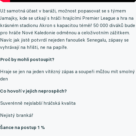
Už samotná účast v baráži, možnost popasovat se s týmem
Jamajky, kde se utkají s hráči hrajícími Premier League a hra na
krásném stadionu Akron s kapacitou téměř 50 000 diváků bude
pro hráče Nové Kaledonie odměnou a celoživotním zážitkem.
Navíc jak jistě potvrdí nejeden fanoušek Senegalu, zápasy se
vyhrávají na hřišti, ne na papíře.
Proč by mohli postoupit?
Hraje se jen na jeden vítězný zápas a soupeři můžou mít smolný
den
Co hovoří v jejich neprospěch?
Suverénně nejslabší hráčská kvalita
Nejistý brankář
Šance na postup 1 %