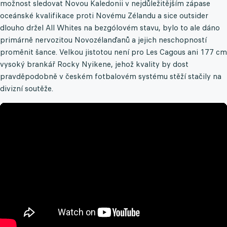
možnost sledovat Novou Kaledonii v nejdůležitějším zápase
oceánské kvalifikace proti Novému Zélandu a sice outsider
dlouho držel All Whites na bezgólovém stavu, bylo to ale dáno
primárně nervozitou Novozélanďanů a jejich neschopností
proměnit šance. Velkou jistotou není pro Les Cagous ani 177 cm
vysoký brankář Rocky Nyikene, jehož kvality by dost
pravděpodobně v českém fotbalovém systému stěží stačily na
divizní soutěže.