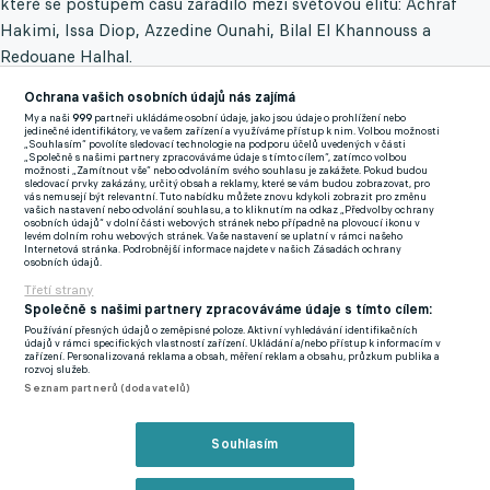
které se postupem času zařadilo mezi světovou elitu: Achraf
Hakimi, Issa Diop, Azzedine Ounahi, Bilal El Khannouss a
Redouane Halhal.
Ochrana vašich osobních údajů nás zajímá
Zatímco dvougólový Ounahi dirigoval v posledním utkání triumf
My a naši
999
partneři ukládáme osobní údaje, jako jsou údaje o prohlížení nebo
nad Kanadou, dlouhodobou oporou Lvů z Atlasu je nepochybně
jedinečné identifikátory, ve vašem zařízení a využíváme přístup k nim. Volbou možnosti
„Souhlasím“ povolíte sledovací technologie na podporu účelů uvedených v části
pravý bek PSG Hakimi.
„Společně s našimi partnery zpracováváme údaje s tímto cílem“, zatímco volbou
možnosti „Zamítnout vše“ nebo odvoláním svého souhlasu je zakážete. Pokud budou
sledovací prvky zakázány, určitý obsah a reklamy, které se vám budou zobrazovat, pro
Francii můžou chybět Olise a Barcola
vás nemusejí být relevantní. Tuto nabídku můžete znovu kdykoli zobrazit pro změnu
vašich nastavení nebo odvolání souhlasu, a to kliknutím na odkaz „Předvolby ochrany
osobních údajů“ v dolní části webových stránek nebo případně na plovoucí ikonu v
levém dolním rohu webových stránek. Vaše nastavení se uplatní v rámci našeho
Francie má v ohrožení tři hráče: Michael Olise, Bradley Barcola,
Internetová stránka. Podrobnější informace najdete v našich Zásadách ochrany
osobních údajů.
Manu Koné. V nabitém útoku Les Bleus mají podle očekávání
Třetí strany
nejlepší čísla Kylian Mbappé a Ousmane Dembélé, absence
Společně s našimi partnery zpracováváme údaje s tímto cílem:
prvních dvou zmíněných forvardů by přesto byla znatelná.
Používání přesných údajů o zeměpisné poloze. Aktivní vyhledávání identifikačních
údajů v rámci specifických vlastností zařízení. Ukládání a/nebo přístup k informacím v
zařízení. Personalizovaná reklama a obsah, měření reklam a obsahu, průzkum publika a
Švýcarsko může rovněž postrádat trojici fotbalistů: Granit
rozvoj služeb.
Xhaka, Denis Zakaria, Miro Muheim. Obzvlášť trest pro
Seznam partnerů (dodavatelů)
kapitána Xhaku by mohl být pro Rossocrociati proti Argentině
zdrcující.
Souhlasím
Zbývající čtveřice zemí bude o poznání klidnější - Španělsko: