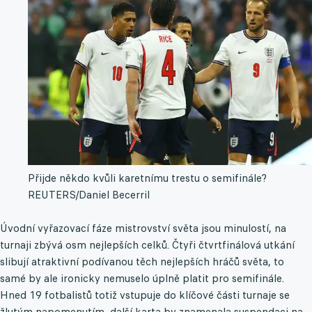
Přijde někdo kvůli karetnímu trestu o semifinále?
REUTERS/Daniel Becerril
Úvodní vyřazovací fáze mistrovství světa jsou minulostí, na
turnaji zbývá osm nejlepších celků. Čtyři čtvrtfinálová utkání
slibují atraktivní podívanou těch nejlepších hráčů světa, to
samé by ale ironicky nemuselo úplně platit pro semifinále.
Hned 19 fotbalistů totiž vstupuje do klíčové části turnaje se
žlutým napomenutím, další karta by znamenala suspendaci na