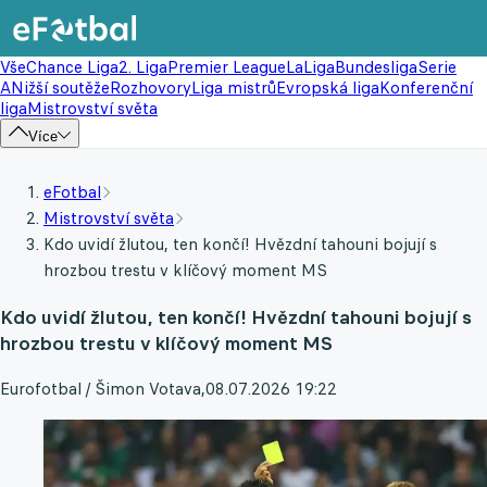
Vše
Chance Liga
2. Liga
Premier League
LaLiga
Bundesliga
Serie
A
Nižší soutěže
Rozhovory
Liga mistrů
Evropská liga
Konferenční
liga
Mistrovství světa
Více
eFotbal
Mistrovství světa
Kdo uvidí žlutou, ten končí! Hvězdní tahouni bojují s
hrozbou trestu v klíčový moment MS
Kdo uvidí žlutou, ten končí! Hvězdní tahouni bojují s
hrozbou trestu v klíčový moment MS
Eurofotbal / Šimon Votava
,
08.07.2026 19:22