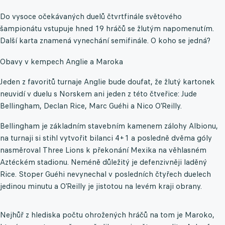
Do vysoce očekávaných duelů čtvrtfinále světového
šampionátu vstupuje hned 19 hráčů se žlutým napomenutím.
Další karta znamená vynechání semifinále. O koho se jedná?
Obavy v kempech Anglie a Maroka
Jeden z favoritů turnaje Anglie bude doufat, že žlutý kartonek
neuvidí v duelu s Norskem ani jeden z této čtveřice: Jude
Bellingham, Declan Rice, Marc Guéhi a Nico O'Reilly.
Bellingham je základním stavebním kamenem zálohy Albionu,
na turnaji si stihl vytvořit bilanci 4+1 a posledně dvěma góly
nasměroval Three Lions k překonání Mexika na věhlasném
Aztéckém stadionu. Neméně důležitý je defenzivněji laděný
Rice. Stoper Guéhi nevynechal v posledních čtyřech duelech
jedinou minutu a O'Reilly je jistotou na levém kraji obrany.
Nejhůř z hlediska počtu ohrožených hráčů na tom je Maroko,