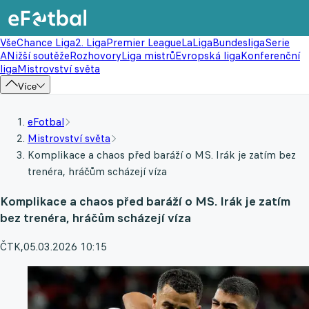
Vše
Chance Liga
2. Liga
Premier League
LaLiga
Bundesliga
Serie
A
Nižší soutěže
Rozhovory
Liga mistrů
Evropská liga
Konferenční
liga
Mistrovství světa
Více
eFotbal
Mistrovství světa
Komplikace a chaos před baráží o MS. Irák je zatím bez
trenéra, hráčům scházejí víza
Komplikace a chaos před baráží o MS. Irák je zatím
bez trenéra, hráčům scházejí víza
ČTK
,
05.03.2026 10:15