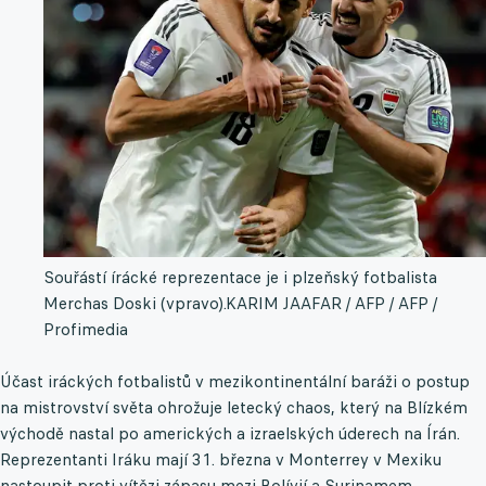
Souřástí írácké reprezentace je i plzeňský fotbalista
Merchas Doski (vpravo).
KARIM JAAFAR / AFP / AFP /
Profimedia
Účast iráckých fotbalistů v mezikontinentální baráži o postup
na mistrovství světa ohrožuje letecký chaos, který na Blízkém
východě nastal po amerických a izraelských úderech na Írán.
Reprezentanti Iráku mají 31. března v Monterrey v Mexiku
nastoupit proti vítězi zápasu mezi Bolívií a Surinamem.