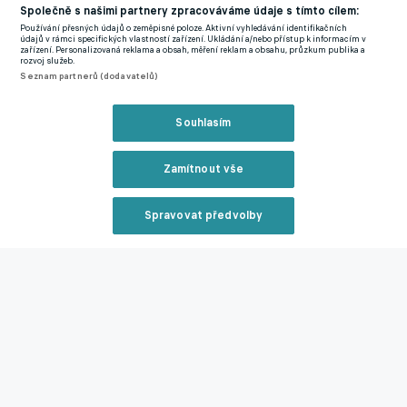
Společně s našimi partnery zpracováváme údaje s tímto cílem:
může na červnový a červencový turnaj do USA, Kanady a
Používání přesných údajů o zeměpisné poloze. Aktivní vyhledávání identifikačních
Mexika probojovat jako devátý asijský zástupce.
údajů v rámci specifických vlastností zařízení. Ukládání a/nebo přístup k informacím v
zařízení. Personalizovaná reklama a obsah, měření reklam a obsahu, průzkum publika a
rozvoj služeb.
S otazníkem je přitom účast Íránu, který má hrát na
Seznam partnerů (dodavatelů)
šampionátu všechny tři zápasy ve skupině v USA. Podle Reuters
by ho mohly na turnaji nahradit Spojené arabské emiráty nebo
Souhlasím
právě Irák, pokud by v baráži neuspěl. Na mistrovství světa se
poprvé představí 48 týmů.
Zamítnout vše
MS ve fotbale míří znovu na Novu! Česká televize prodala
Spravovat předvolby
polovinu zápasů konkurenci
Reklama
Zmínky
Mistrovství světa
Irák
Írán
Spojené arabské
emiráty
Bolívie
Surinam
Zavřít rekl
Související články