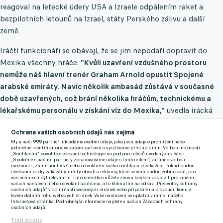
reagoval na letecké údery USA a Izraele odpálením raket a
bezpilotních letounů na Izrael, státy Perského zálivu a další
země.
Iráčtí funkcionáři se obávají, že se jim nepodaří dopravit do
Mexika všechny hráče.
"Kvůli uzavření vzdušného prostoru
nemůže náš hlavní trenér Graham Arnold opustit Spojené
arabské emiráty. Navíc několik ambasád zůstává v současné
době uzavřených, což brání několika hráčům, technickému a
lékařskému personálu v získání víz do Mexika,"
uvedla irácká
asociace v prohlášení, které citovala agentura Reuters.
Ochrana vašich osobních údajů nás zajímá
My a naši
999
partneři ukládáme osobní údaje, jako jsou údaje o prohlížení nebo
jedinečné identifikátory, ve vašem zařízení a využíváme přístup k nim. Volbou možnosti
Svaz se proto obrátil s žádostí o pomoc na FIFA a Asijskou
„Souhlasím“ povolíte sledovací technologie na podporu účelů uvedených v části
„Společně s našimi partnery zpracováváme údaje s tímto cílem“, zatímco volbou
fotbalovou konfederaci.
"FIFA i AFC situaci pečlivě sledují,
možnosti „Zamítnout vše“ nebo odvoláním svého souhlasu je zakážete. Pokud budou
sledovací prvky zakázány, určitý obsah a reklamy, které se vám budou zobrazovat, pro
zůstáváme s nimi v úzkém kontaktu,"
doplnili činovníci.
vás nemusejí být relevantní. Tuto nabídku můžete znovu kdykoli zobrazit pro změnu
vašich nastavení nebo odvolání souhlasu, a to kliknutím na odkaz „Předvolby ochrany
osobních údajů“ v dolní části webových stránek nebo případně na plovoucí ikonu v
Irácký národní tým se dosud zúčastnil pouze jednoho světového
levém dolním rohu webových stránek. Vaše nastavení se uplatní v rámci našeho
Internetová stránka. Podrobnější informace najdete v našich Zásadách ochrany
šampionátu, v roce 1986 hrál v Mexiku a po třech těsných
osobních údajů.
porážkách skončil ve skupině na posledním místě. Nyní se
Třetí strany