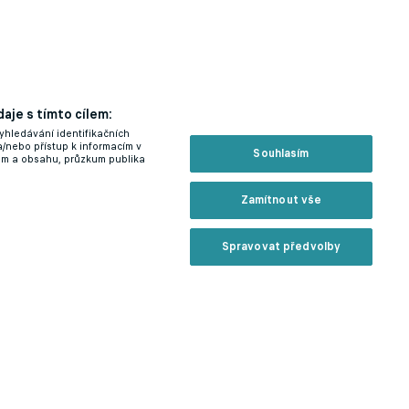
aje s tímto cílem:
nil
yhledávání identifikačních
a/nebo přístup k informacím v
Souhlasím
lam a obsahu, průzkum publika
Zamítnout vše
Spravovat předvolby