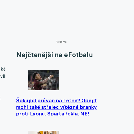
Reklama
Nejčtenější na eFotbalu
lké
vil
t
Šokující průvan na Letné? Odejít
mohl také střelec vítězné branky
proti Lyonu. Sparta řekla: NE!