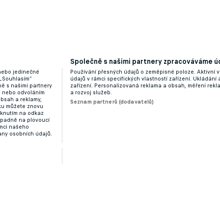
Společně s našimi partnery zpracováváme úd
 palubu. Tvrdík bouchl do stolu, nedávno Chorého brá
 nebo jedinečné
Používání přesných údajů o zeměpisné poloze. Aktivní v
 „Souhlasím“
údajů v rámci specifických vlastností zařízení. Ukládání 
ě s našimi partnery
zařízení. Personalizovaná reklama a obsah, měření rek
“ nebo odvoláním
a rozvoj služeb.
obsah a reklamy,
Seznam partnerů (dodavatelů)
dku můžete znovu
liknutím na odkaz
ípadně na plovoucí
ámci našeho
any osobních údajů.
a vyloučení Chorého po loktu na Sörensena