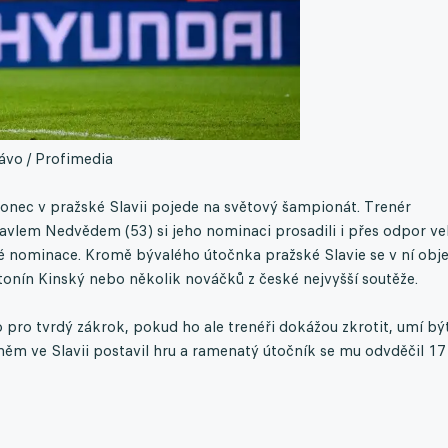
rávo / Profimedia
onec v pražské Slavii pojede na světový šampionát. Trenér
vlem Nedvědem (53) si jeho nominaci prosadili i přes odpor ve
é nominace. Kromě bývalého útočnka pražské Slavie se v ní obje
ntonín Kinský nebo několik nováčků z české nejvyšší soutěže.
ko pro tvrdý zákrok, pokud ho ale trenéři dokážou zkrotit, umí bý
ěm ve Slavii postavil hru a ramenatý útočník se mu odvděčil 17