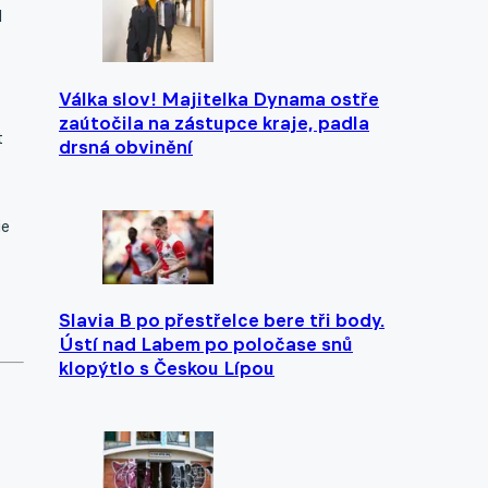
l
Válka slov! Majitelka Dynama ostře
zaútočila na zástupce kraje, padla
t
drsná obvinění
ie
Slavia B po přestřelce bere tři body.
Ústí nad Labem po poločase snů
klopýtlo s Českou Lípou