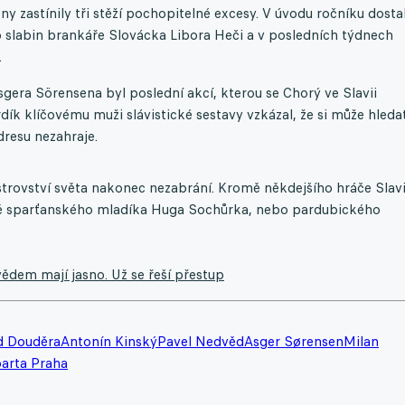
y zastínily tři stěží pochopitelné excesy. V úvodu ročníku dosta
o slabin brankáře Slovácka Libora Heči a v posledních týdnech
.
era Sörensena byl poslední akcí, kterou se Chorý ve Slavii
ík klíčovému muži slávistické sestavy vzkázal, že si může hleda
dresu nezahraje.
trovství světa nakonec nezabrání. Kromě někdejšího hráče Slav
etně sparťanského mladíka Huga Sochůrka, nebo pardubického
ědem mají jasno. Už se řeší přestup
d Douděra
Antonín Kinský
Pavel Nedvěd
Asger Sørensen
Milan
arta Praha