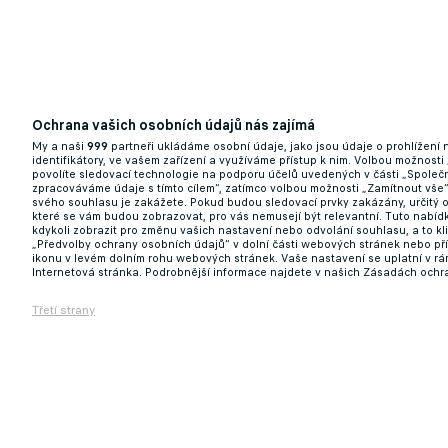
Ochrana vašich osobních údajů nás zajímá
Slavia hodila pana nepostradatelného přes
My a naši
999
partneři ukládáme osobní údaje, jako jsou údaje o prohlížení
identifikátory, ve vašem zařízení a využíváme přístup k nim. Volbou možnosti
povolíte sledovací technologie na podporu účelů uvedených v části „Společn
zpracováváme údaje s tímto cílem“, zatímco volbou možnosti „Zamítnout vše
11.05.2026 17:40
svého souhlasu je zakážete. Pokud budou sledovací prvky zakázány, určitý 
které se vám budou zobrazovat, pro vás nemusejí být relevantní. Tuto nabí
kdykoli zobrazit pro změnu vašich nastavení nebo odvolání souhlasu, a to k
„Předvolby ochrany osobních údajů“ v dolní části webových stránek nebo př
ikonu v levém dolním rohu webových stránek. Vaše nastavení se uplatní v r
Internetová stránka. Podrobnější informace najdete v našich Zásadách ochr
Třetí strany
Derby pod drobnohledem: Komise potvrdil
11.05.2026 13:50