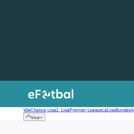
Vše
Chance Liga
2. Liga
Premier League
LaLiga
Bundesli
Více