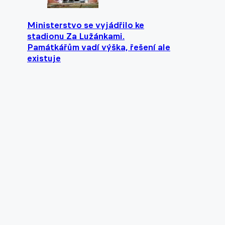
Ministerstvo se vyjádřilo ke
stadionu Za Lužánkami.
Památkářům vadí výška, řešení ale
existuje