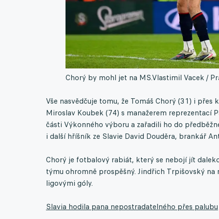
Chorý by mohl jet na MS.
Vlastimil Vacek / P
Vše nasvědčuje tomu, že Tomáš Chorý (31) i přes k
Miroslav Koubek (74) s manažerem reprezentací Pa
části Výkonného výboru a zařadili ho do předběžn
i další hříšník ze Slavie David Douděra, brankář A
Chorý je fotbalový rabiát, který se nebojí jít dale
týmu ohromně prospěšný. Jindřich Trpišovský na n
ligovými góly.
Slavia hodila pana nepostradatelného přes palubu