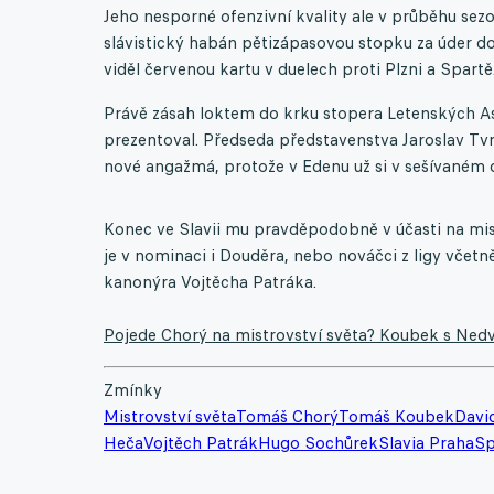
Jeho nesporné ofenzivní kvality ale v průběhu sezon
slávistický habán pětizápasovou stopku za úder d
viděl červenou kartu v duelech proti Plzni a Spartě
Právě zásah loktem do krku stopera Letenských Asg
prezentoval. Předseda představenstva Jaroslav Tvrd
nové angažmá, protože v Edenu už si v sešívaném 
Konec ve Slavii mu pravděpodobně v účasti na mis
je v nominaci i Douděra, nebo nováčci z ligy vč
kanonýra Vojtěcha Patráka.
Pojede Chorý na mistrovství světa? Koubek s Nedv
Zmínky
Mistrovství světa
Tomáš Chorý
Tomáš Koubek
Davi
Heča
Vojtěch Patrák
Hugo Sochůrek
Slavia Praha
Sp