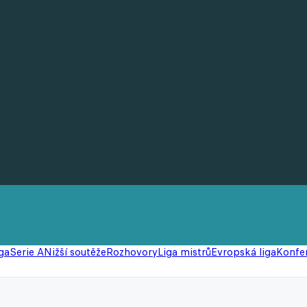
ga
Serie A
Nižší soutěže
Rozhovory
Liga mistrů
Evropská liga
Konfer