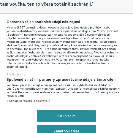
tam Součka, ten to včera totálně zachránil.
"
Do debaty se zapojil i bývalý ligový fotbalista a expert Zdeněk
Ochrana vašich osobních údajů nás zajímá
Folprecht, který upozornil na taktický nesoulad: "Naše struktura
My a naši
997
partneři ukládáme osobní údaje, jako jsou údaje o prohlížení nebo
jedinečné identifikátory, ve vašem zařízení a využíváme přístup k nim. Volbou možnosti
hry 3-1-6 dost eliminovala silné stránky části hráčů, škoda."
„Souhlasím“ povolíte sledovací technologie na podporu účelů uvedených v části
„Společně s našimi partnery zpracováváme údaje s tímto cílem“, zatímco volbou
Podle něj Češi nedokázali efektivně reagovat na hluboký blok
možnosti „Zamítnout vše“ nebo odvoláním svého souhlasu je zakážete. Pokud budou
sledovací prvky zakázány, určitý obsah a reklamy, které se vám budou zobrazovat, pro
soupeře.
vás nemusejí být relevantní. Tuto nabídku můžete znovu kdykoli zobrazit pro změnu
vašich nastavení nebo odvolání souhlasu, a to kliknutím na odkaz „Předvolby ochrany
osobních údajů“ v dolní části webových stránek nebo případně na plovoucí ikonu v
levém dolním rohu webových stránek. Vaše nastavení se uplatní v rámci našeho
Internetová stránka. Podrobnější informace najdete v našich Zásadách ochrany
Nejčastěji se ale opakoval jeden motiv – způsob, jakým se Češi
osobních údajů.
prezentovali směrem dopředu. Místo očekávané kombinace
Třetí strany
Společně s našimi partnery zpracováváme údaje s tímto cílem:
přišly podle fanoušků spíš dlouhé nákopy. "
Reálně jsme to jen
Používání přesných údajů o zeměpisné poloze. Aktivní vyhledávání identifikačních
nakopávali na dvě věže. Absolutně nechápu, proč jsme tohle
údajů v rámci specifických vlastností zařízení. Ukládání a/nebo přístup k informacím v
zařízení. Personalizovaná reklama a obsah, měření reklam a obsahu, průzkum publika a
hráli proti vysokým Irům,
" stálo v jedné z obsáhlejších reakcí.
rozvoj služeb.
Seznam partnerů (dodavatelů)
Podobně zněly i další komentáře: "
Vždyť to vypadalo jako
někde v okrese. Zisk balonu a dlouhý nákop dopředu…
"
Souhlasím
Objevily se i obavy směrem k finálovému duelu. Fanoušci se
Zamítnout vše
shodují, že proti Dánsku bude potřeba výrazně lepší výkon.