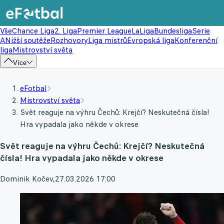
Vše
Chance Liga
2. Liga
Premier League
LaLiga
Bundesliga
Serie
A
Nižší soutěže
Rozhovory
Liga mistrů
Evropská liga
Konferenční
liga
Mistrovství světa
Více
eFotbal
Mistrovství světa
Svět reaguje na výhru Čechů: Krejčí? Neskutečná čísla!
Hra vypadala jako někde v okrese
Svět reaguje na výhru Čechů: Krejčí? Neskutečná
čísla! Hra vypadala jako někde v okrese
Dominik Kočev
,
27.03.2026 17:00