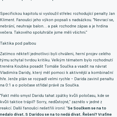
Specifickou kapitolu si vysloužil střelec rozhodující penalty Jan
Kliment. Fanoušci jeho výkon popsali s nadsázkou. "Nevrací se,
nebrání, neuhraje balon… a pak rozhodne zápas a je hrdina
večera. Takového spoluhráče jsme měli všichni."
Taktika pod palbou
Zatímco někteří jednotlivci byli chváleni, herní projev celého
týmu schytal tvrdou kritiku. Velkým tématem bylo rozhodnutí
trenéra Koubka posadit Tomáše Součka a vsadit na návrat
Vladimíra Daridy, který měl pomoci k aktivnější a kombinační
hře. Jenže plán se rozpadl velmi rychle – Darida zavinil penaltu
na 0:1 a o poločase střídal právě za Součka.
"Fakt mělo smysl Daridu tahat zpátky kvůli poločasu, kde se
kvůli taktice trápil? Sorry, nedůstojné," zaznělo v jedné z
reakcí. Další fanoušci nešetřili ironií: "
Se Součkem se na to
nedalo dívat. S Daridou se na to nedá dívat. Řešení? Vraťme