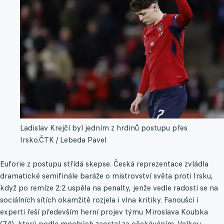
Ladislav Krejčí byl jedním z hrdinů postupu přes
Irsko.
ČTK / Lebeda Pavel
Euforie z postupu střídá skepse. Česká reprezentace zvládla
dramatické semifinále baráže o mistrovství světa proti Irsku,
když po remíze 2:2 uspěla na penalty, jenže vedle radosti se na
sociálních sítích okamžitě rozjela i vlna kritiky. Fanoušci i
experti řeší především herní projev týmu Miroslava Koubka
(74), který podle mnohých zaostal za očekáváním. Velkou