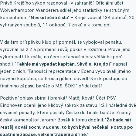
Právě Krejčího výkon rezonoval i v zahraničí. Oficiální účet
Wolverhampton Wanderers sdílel jeho statistiky se stručným
komentářem "
Neskutečná čísla
" – Krejčí zapsal 134 doteků, 20
vyhraných soubojů, 11 odkopů, 7 zisků a k tomu gól.
V dalším příspěvku klub připomněl, že vybojoval penaltu,
vyrovnal na 2:2 a proměnil i svůj pokus v rozstřelu. Právě jeho
výkon patřil k málu, na čem se fanoušci bez větších sporů
shodli. "
Takhle má vypadat kapitán. Skvěle, Krejdo!
" napsal
jeden z nich. "Fanoušci reprezentace v Edenu vyvolávali jméno
novýho kapitána, co hrou a gólem dovedl tým k postupu do
finálního zápasu baráže o MS. ŠOK!" přidal další.
Pozitivní ohlasy sbíral i brankář Matěj Kovář. Účet PSV
Eindhoven ocenil jeho klíčový zákrok za stavu 1:2 i následné dvě
chycené penalty, které poslaly Česko do finále baráže. Známý
český komentátor Jaromír Bosák k tomu doplnil: "
Že bude mít
Matěj Kovář sochu v Edenu, to bych býval nečekal. Postup po
špatném zápase, velkém trápení a dřině.
"