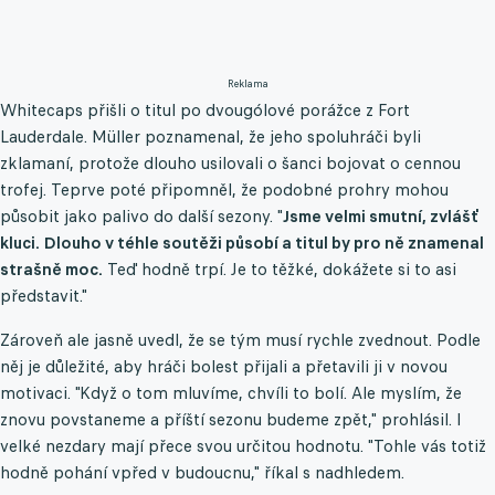
Reklama
Whitecaps přišli o titul po dvougólové porážce z Fort
Lauderdale. Müller poznamenal, že jeho spoluhráči byli
zklamaní, protože dlouho usilovali o šanci bojovat o cennou
trofej. Teprve poté připomněl, že podobné prohry mohou
působit jako palivo do další sezony. "
Jsme velmi smutní, zvlášť
kluci. Dlouho v téhle soutěži působí a titul by pro ně znamenal
strašně moc.
Teď hodně trpí. Je to těžké, dokážete si to asi
představit."
Zároveň ale jasně uvedl, že se tým musí rychle zvednout. Podle
něj je důležité, aby hráči bolest přijali a přetavili ji v novou
motivaci. "Když o tom mluvíme, chvíli to bolí. Ale myslím, že
znovu povstaneme a příští sezonu budeme zpět," prohlásil. I
velké nezdary mají přece svou určitou hodnotu. "Tohle vás totiž
hodně pohání vpřed v budoucnu," říkal s nadhledem.