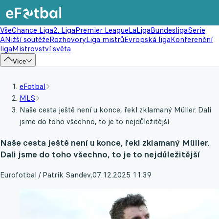
Vše
Chance Liga
2. Liga
Premier League
LaLiga
Bundesliga
Serie
A
Nižší soutěže
Rozhovory
Liga mistrů
Evropská liga
Konferenční
liga
Mistrovství světa
Více
eFotbal
MLS
Naše cesta ještě není u konce, řekl zklamaný Müller. Dali
jsme do toho všechno, to je to nejdůležitější
Naše cesta ještě není u konce, řekl zklamaný Müller.
Dali jsme do toho všechno, to je to nejdůležitější
Eurofotbal / Patrik Sandev
,
07.12.2025 11:39