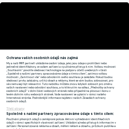
Ochrana vašich osobních údajů nás zajímá
My a naši
997
partneři ukládáme osobní údaje, jako jsou údaje o prohlížení nebo
jedinečné identifikátory, ve vašem zařízení a využíváme přístup k nim. Volbou možnosti
„Souhlasím“ povolíte sledovací technologie na podporu účelů uvedených v části
„Společně s našimi partnery zpracováváme údaje s tímto cílem“, zatímco volbou
možnosti „Zamítnout vše“ nebo odvoláním svého souhlasu je zakážete. Pokud budou
sledovací prvky zakázány, určitý obsah a reklamy, které se vám budou zobrazovat, pro
Müller vidí Whitecaps jako mužstvo, které je na správné cestě.
vás nemusejí být relevantní. Tuto nabídku můžete znovu kdykoli zobrazit pro změnu
vašich nastavení nebo odvolání souhlasu, a to kliknutím na odkaz „Předvolby ochrany
Podle něj jde o mladý, talentovaný a hladový tým, který měl na
osobních údajů“ v dolní části webových stránek nebo případně na plovoucí ikonu v
levém dolním rohu webových stránek. Vaše nastavení se uplatní v rámci našeho
Floridě blízko k senzačnímu obratu. Krátce po vyrovnání trefili
Internetová stránka. Podrobnější informace najdete v našich Zásadách ochrany
osobních údajů.
hosté během pár okamžiků třikrát brankovou konstrukci, než
Třetí strany
na řadu přišel rozhodující přesný zásah domácích.
"Hrajeme
Společně s našimi partnery zpracováváme údaje s tímto cílem:
srdcem. Dali jsme do toho všechno, to je to nejdůležitější,"
Používání přesných údajů o zeměpisné poloze. Aktivní vyhledávání identifikačních
údajů v rámci specifických vlastností zařízení. Ukládání a/nebo přístup k informacím v
uvedl. "Klidně jsme mohli vyhrát," dodal.
zařízení. Personalizovaná reklama a obsah, měření reklam a obsahu, průzkum publika a