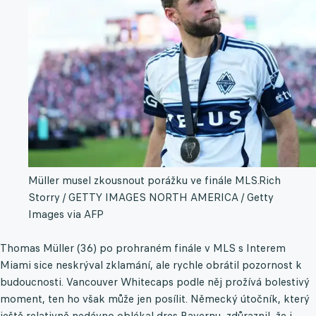
Müller musel zkousnout porážku ve finále MLS.
Rich
Storry / GETTY IMAGES NORTH AMERICA / Getty
Images via AFP
Thomas Müller (36) po prohraném finále v MLS s Interem
Miami sice neskrýval zklamání, ale rychle obrátil pozornost k
budoucnosti. Vancouver Whitecaps podle něj prožívá bolestivý
moment, ten ho však může jen posílit. Německý útočník, který
ještě relativně nedávno oblékal dres Bayernu, zdůraznil, že i