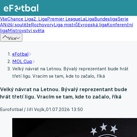
Vše
Chance Liga
2. Liga
Premier League
LaLiga
Bundesliga
Serie
A
Nižší soutěže
Rozhovory
Liga mistrů
Evropská liga
Konferenční
liga
Mistrovství světa
Více
eFotbal
MOL Cup
Velký návrat na Letnou. Bývalý reprezentant bude hrát
třetí ligu. Vracím se tam, kde to začalo, říká
Velký návrat na Letnou. Bývalý reprezentant bude
hrát třetí ligu. Vracím se tam, kde to začalo, říká
Eurofotbal / Jiří Vojík
,
01.07.2026 13:50