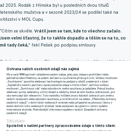
až 2025. Rodák z Hlinska byl u posledních dvou titulů
letenského mužstva a v sezoně 2023/24 se podílel také na
vítězství v MOL Cupu.
"Cítím se skvěle.
Vrátil jsem se tam, kde to všechno začalo.
Jsem velmi šťastný, že to takhle dopadlo a těším se na to, co
mě tady čeká,"
řekl Pešek po podpisu smlouvy.
Pešek vedle Sparty a Zlína nastupoval v nejvyšší soutěži také za
České Budějovice a Slovan Liberec, odkud si vysloužil návrat na
Ochrana vašich osobních údajů nás zajímá
Letnou.
Čtrnáctinásobný reprezentant má na kontě 177
My a naši
999
partneři ukládáme osobní údaje, jako jsou údaje o prohlížení nebo
jedinečné identifikátory, ve vašem zařízení a využíváme přístup k nim. Volbou možnosti
prvoligových startů s bilancí čtyřiadvaceti gólů a sedmnácti
„Souhlasím“ povolíte sledovací technologie na podporu účelů uvedených v části
„Společně s našimi partnery zpracováváme údaje s tímto cílem“, zatímco volbou
asistencí.
Nyní bude - spolu s Panákem - předávat zkušenosti
možnosti „Zamítnout vše“ nebo odvoláním svého souhlasu je zakážete. Pokud budou
sledovací prvky zakázány, určitý obsah a reklamy, které se vám budou zobrazovat, pro
talentovaným hráčům ve třetiligové rezervě Sparty.
vás nemusejí být relevantní. Tuto nabídku můžete znovu kdykoli zobrazit pro změnu
vašich nastavení nebo odvolání souhlasu, a to kliknutím na odkaz „Předvolby ochrany
osobních údajů“ v dolní části webových stránek nebo případně na plovoucí ikonu v
levém dolním rohu webových stránek. Vaše nastavení se uplatní v rámci našeho
Po sedmi letech konec? Opora Slavie jedná o lukrativním
Internetová stránka. Podrobnější informace najdete v našich Zásadách ochrany
osobních údajů.
přestupu, může odejít do Arábie
Třetí strany
Společně s našimi partnery zpracováváme údaje s tímto cílem:
Zmínky