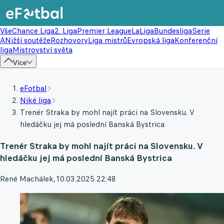
Vše
Chance Liga
2. Liga
Premier League
LaLiga
Bundesliga
Serie
A
Nižší soutěže
Rozhovory
Liga mistrů
Evropská liga
Konferenční
liga
Mistrovství světa
Více
eFotbal
Niké liga
Trenér Straka by mohl najít práci na Slovensku. V
hledáčku jej má poslední Banská Bystrica
Trenér Straka by mohl najít práci na Slovensku. V
hledáčku jej má poslední Banská Bystrica
René Machálek
,
10.03.2025 22:48