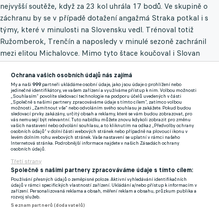
nejvyšší soutěže, když za 23 kol uhrála 17 bodů. Ve skupině o
záchranu by se v případě dotažení angažmá Straka potkal i s
týmy, které v minulosti na Slovensku vedl. Trénoval totiž
Ružomberok, Trenčín a naposledy v minulé sezoně zachránil
mezi elitou Michalovce. Mimo tyto štace koučoval i Slovan
Bratislava.
Ochrana vašich osobních údajů nás zajímá
Insider Futbalové Zákulisie tvrdí, že pokud se šéfové známého
My a naši
999
partneři ukládáme osobní údaje, jako jsou údaje o prohlížení nebo
jedinečné identifikátory, ve vašem zařízení a využíváme přístup k nim. Volbou možnosti
klubu rozhodnou udělat změnu na místě kouče, měl by být v
„Souhlasím“ povolíte sledovací technologie na podporu účelů uvedených v části
„Společně s našimi partnery zpracováváme údaje s tímto cílem“, zatímco volbou
takovém případě Straka jejich jedničkou na seznamu
možnosti „Zamítnout vše“ nebo odvoláním svého souhlasu je zakážete. Pokud budou
sledovací prvky zakázány, určitý obsah a reklamy, které se vám budou zobrazovat, pro
potenciálních trenérů. "Straka je hlavním kandidátem," uvádí
vás nemusejí být relevantní. Tuto nabídku můžete znovu kdykoli zobrazit pro změnu
vašich nastavení nebo odvolání souhlasu, a to kliknutím na odkaz „Předvolby ochrany
zmíněný insider.
osobních údajů“ v dolní části webových stránek nebo případně na plovoucí ikonu v
levém dolním rohu webových stránek. Vaše nastavení se uplatní v rámci našeho
Internetová stránka. Podrobnější informace najdete v našich Zásadách ochrany
osobních údajů.
Zmínky
Třetí strany
František Straka
Banská Bystrica
Niké liga
Společně s našimi partnery zpracováváme údaje s tímto cílem:
Používání přesných údajů o zeměpisné poloze. Aktivní vyhledávání identifikačních
údajů v rámci specifických vlastností zařízení. Ukládání a/nebo přístup k informacím v
zařízení. Personalizovaná reklama a obsah, měření reklam a obsahu, průzkum publika a
Související články
rozvoj služeb.
Seznam partnerů (dodavatelů)