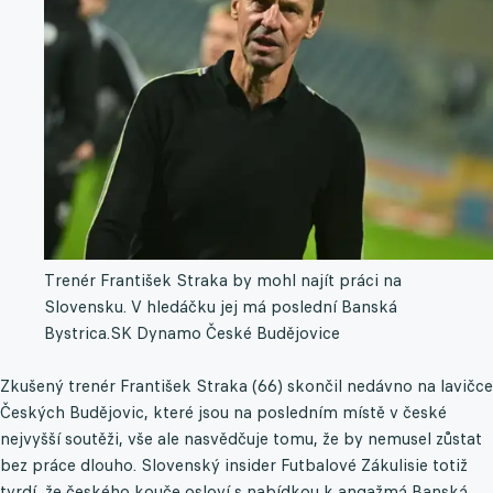
Trenér František Straka by mohl najít práci na
Slovensku. V hledáčku jej má poslední Banská
Bystrica.
SK Dynamo České Budějovice
Zkušený trenér František Straka (66) skončil nedávno na lavičce
Českých Budějovic, které jsou na posledním místě v české
nejvyšší soutěži, vše ale nasvědčuje tomu, že by nemusel zůstat
bez práce dlouho. Slovenský insider Futbalové Zákulisie totiž
tvrdí, že českého kouče osloví s nabídkou k angažmá Banská