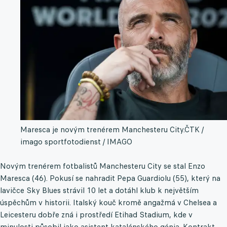
Maresca je novým trenérem Manchesteru City.
ČTK /
imago sportfotodienst / IMAGO
Novým trenérem fotbalistů Manchesteru City se stal Enzo
Maresca (46). Pokusí se nahradit Pepa Guardiolu (55), který na
lavičce Sky Blues strávil 10 let a dotáhl klub k největším
úspěchům v historii. Italský kouč kromě angažmá v Chelsea a
Leicesteru dobře zná i prostředí Etihad Stadium, kde v
minulosti působil jako asistent katalánského génia. Kontrakt