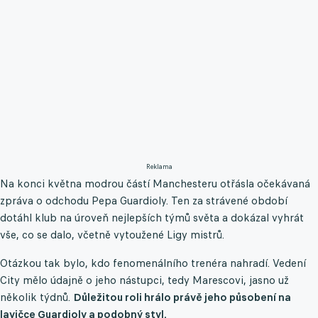
Reklama
Na konci května modrou částí Manchesteru otřásla očekávaná
zpráva o odchodu Pepa Guardioly. Ten za strávené období
dotáhl klub na úroveň nejlepších týmů světa a dokázal vyhrát
vše, co se dalo, včetně vytoužené Ligy mistrů.
Otázkou tak bylo, kdo fenomenálního trenéra nahradí. Vedení
City mělo údajně o jeho nástupci, tedy Marescovi, jasno už
několik týdnů.
Důležitou roli hrálo právě jeho působení na
lavičce Guardioly a podobný styl.