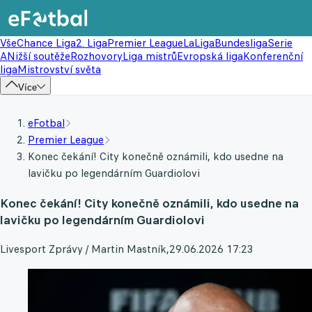
Vše
Chance Liga
2. Liga
Premier League
LaLiga
Bundesliga
Serie
A
Nižší soutěže
Rozhovory
Liga mistrů
Evropská liga
Konferenční
liga
Mistrovství světa
Více
eFotbal
Premier League
Konec čekání! City konečně oznámili, kdo usedne na
lavičku po legendárním Guardiolovi
Konec čekání! City konečně oznámili, kdo usedne na
lavičku po legendárním Guardiolovi
Livesport Zprávy / Martin Mastník
,
29.06.2026 17:23