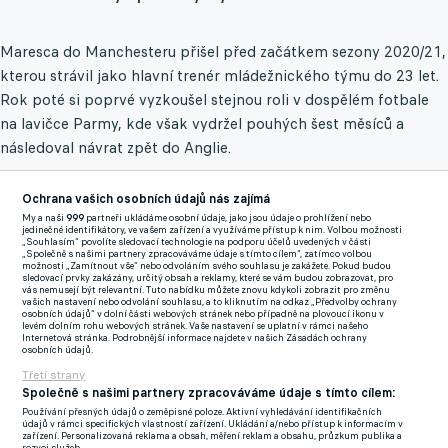
Maresca do Manchesteru přišel před začátkem sezony 2020/21,
kterou strávil jako hlavní trenér mládežnického týmu do 23 let.
Rok poté si poprvé vyzkoušel stejnou roli v dospělém fotbale
na lavičce Parmy, kde však vydržel pouhých šest měsíců a
následoval návrat zpět do Anglie.
Ve veleúspěšném ročníku 2022/23, ve kterém Sky Blues ovládli
Ochrana vašich osobních údajů nás zajímá
Ligu mistrů, účinkoval právě jako Guardiolův asistent.
Na
My a naši
999
partneři ukládáme osobní údaje, jako jsou údaje o prohlížení nebo
jedinečné identifikátory, ve vašem zařízení a využíváme přístup k nim. Volbou možnosti
Britských ostrovech zůstal i nadále, ale angažmá v Leicesteru
„Souhlasím“ povolíte sledovací technologie na podporu účelů uvedených v části
„Společně s našimi partnery zpracováváme údaje s tímto cílem“, zatímco volbou
ani Chelsea až na pár úspěchů pozitivní ohlas nepřinesla.
možnosti „Zamítnout vše“ nebo odvoláním svého souhlasu je zakážete. Pokud budou
sledovací prvky zakázány, určitý obsah a reklamy, které se vám budou zobrazovat, pro
vás nemusejí být relevantní. Tuto nabídku můžete znovu kdykoli zobrazit pro změnu
Podobná taktika
vašich nastavení nebo odvolání souhlasu, a to kliknutím na odkaz „Předvolby ochrany
osobních údajů“ v dolní části webových stránek nebo případně na plovoucí ikonu v
levém dolním rohu webových stránek. Vaše nastavení se uplatní v rámci našeho
Internetová stránka. Podrobnější informace najdete v našich Zásadách ochrany
Proč tedy vedení City věří, že by mohl být tou správnou
osobních údajů.
náhradou? Marescu totiž dobře znají, důležitou roli nejspíše
Třetí strany
hrály i pozitivní ohlasy od Guardioly. Italský kouč rovněž
Společně s našimi partnery zpracováváme údaje s tímto cílem:
disponuje podobným pohledem na taktickou stránku hry.
Používání přesných údajů o zeměpisné poloze. Aktivní vyhledávání identifikačních
údajů v rámci specifických vlastností zařízení. Ukládání a/nebo přístup k informacím v
zařízení. Personalizovaná reklama a obsah, měření reklam a obsahu, průzkum publika a