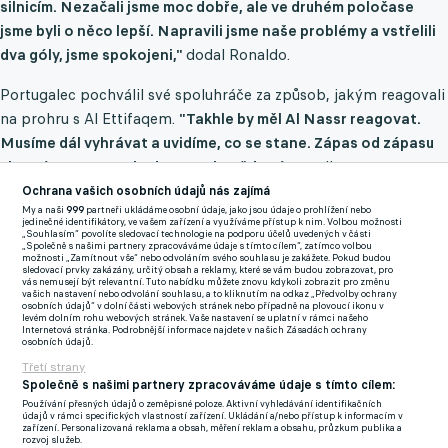
silnicím.
Nezačali jsme moc dobře, ale ve druhém poločase
jsme byli o něco lepší. Napravili jsme naše problémy a vstřelili
dva góly, jsme spokojeni,"
dodal Ronaldo.
Portugalec pochválil své spoluhráče za způsob, jakým reagovali
na prohru s Al Ettifaqem.
"Takhle by měl Al Nassr reagovat.
Musíme dál vyhrávat a uvidíme, co se stane.
Zápas od zápasu
si musíme znovu vybudovat sebevědomí,"
uvedl.
Ochrana vašich osobních údajů nás zajímá
My a naši
999
partneři ukládáme osobní údaje, jako jsou údaje o prohlížení nebo
jedinečné identifikátory, ve vašem zařízení a využíváme přístup k nim. Volbou možnosti
„Souhlasím“ povolíte sledovací technologie na podporu účelů uvedených v části
„Společně s našimi partnery zpracováváme údaje s tímto cílem“, zatímco volbou
možnosti „Zamítnout vše“ nebo odvoláním svého souhlasu je zakážete. Pokud budou
sledovací prvky zakázány, určitý obsah a reklamy, které se vám budou zobrazovat, pro
vás nemusejí být relevantní. Tuto nabídku můžete znovu kdykoli zobrazit pro změnu
vašich nastavení nebo odvolání souhlasu, a to kliknutím na odkaz „Předvolby ochrany
osobních údajů“ v dolní části webových stránek nebo případně na plovoucí ikonu v
levém dolním rohu webových stránek. Vaše nastavení se uplatní v rámci našeho
Internetová stránka. Podrobnější informace najdete v našich Zásadách ochrany
osobních údajů.
Třetí strany
Společně s našimi partnery zpracováváme údaje s tímto cílem:
Používání přesných údajů o zeměpisné poloze. Aktivní vyhledávání identifikačních
údajů v rámci specifických vlastností zařízení. Ukládání a/nebo přístup k informacím v
zařízení. Personalizovaná reklama a obsah, měření reklam a obsahu, průzkum publika a
rozvoj služeb.