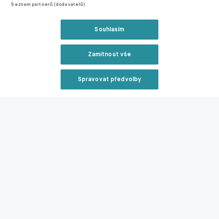
Seznam partnerů (dodavatelů)
Souhlasím
Zamítnout vše
Spravovat předvolby
Reklama
Postavení Al Nassru v ligové tabulce.
Livesport
Svěřenci trenéra Stefana Pioliho jsou v tabulce saúdskoarabské
Zavřít rekl
Pro League na třetím místě, první Al Ittihad má náskok osmi
bodů a utkání k dobru. Ronaldo vede tabulku střelců o jeden gól
před šestnáctigólovým Karimem Benzemou, svým bývalým
spoluhráčem z Realu Madrid.
Zmínky
Saudi Professional League
Al Nassr
Al Wehda
Cristiano