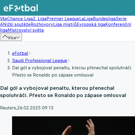
Vše
Chance Liga
2. Liga
Premier League
LaLiga
Bundesliga
Serie
A
Nižší soutěže
Rozhovory
Liga mistrů
Evropská liga
Konferenční
liga
Mistrovství světa
Více
eFotbal
Saudi Professional League
Dal gól a vybojoval penaltu, kterou přenechal spoluhráči.
Přesto se Ronaldo po zápase omlouval
Dal gól a vybojoval penaltu, kterou přenechal
spoluhráči. Přesto se Ronaldo po zápase omlouval
Reuters
,
26.02.2025 09:13