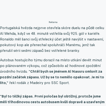
Reklama
Portugalská hvězda nejprve otevřela skóre duelu na půdě celku
Al Wehda, když ve 48. minutě vstřelila svůj 925. gól v kariéře.
Ronaldo měl šanci svůj střelecký účet ještě navýšit v nastavení,
pokutový kop ale přenechal spoluhráči Manému, jenž tak
přerušil sérii sedmi zápasů bez vstřelené branky.
Autobus hostujícího týmu dorazil na místo utkání devět minut
po plánovaném výkopu, což způsobilo až hodinové zpoždění
úvodního hvizdu.
"Chtěl bych se jménem Al Nassru omluvit za
pozdní začátek zápasu. Už by se to nemělo opakovat. Je mi to
líto,"
řekl rodák z Madeiry pro SSC Sport.
"Byl to těžký zápas. První poločas byl obtížný, protože jsme
měli tříhodinovou cestu autobusem kvůli dopravě a uzavřeným