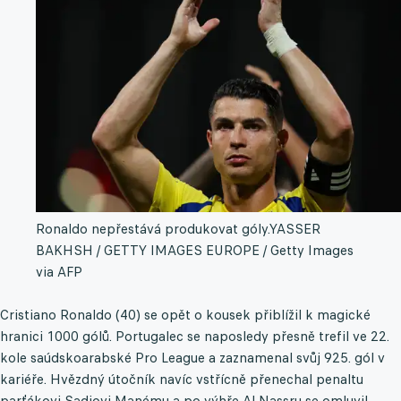
Ronaldo nepřestává produkovat góly.
YASSER
BAKHSH / GETTY IMAGES EUROPE / Getty Images
via AFP
Cristiano Ronaldo (40) se opět o kousek přiblížil k magické
hranici 1000 gólů. Portugalec se naposledy přesně trefil ve 22.
kole saúdskoarabské Pro League a zaznamenal svůj 925. gól v
kariéře. Hvězdný útočník navíc vstřícně přenechal penaltu
parťákovi Sadiovi Manému a po výhře Al Nassru se omluvil