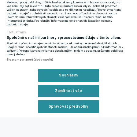
sledovací prvky zakázány, určitý obsah a reklamy, které se vám budou zobrazovat, pro
FC a RFS) dosahují stěží kvality druhé české nejvyšší soutěže.
vás nemusejí být relevantní. Tuto nabídku můžete znovu kdykoli zobrazit pro změnu
vašich nastavení nebo odvolání souhlasu, a to kliknutím na odkaz „Předvolby ochrany
osobních údajů“ v dolní části webových stránek nebo případně na plovoucí ikonu v
Technické dovednosti
levém dolním rohu webových stránek. Vaše nastavení se uplatní v rámci našeho
Internetová stránka. Podrobnější informace najdete v našich Zásadách ochrany
osobních údajů.
U hráčů z Jižní a Střední Ameriky máme často tendenci
Třetí strany
předpokládat, že jsou technicky velmi nadaní. Nutno
Společně s našimi partnery zpracováváme údaje s tímto cílem:
podotknout, že to není úplně Vergarův případ. Zejména první
Používání přesných údajů o zeměpisné poloze. Aktivní vyhledávání identifikačních
údajů v rámci specifických vlastností zařízení. Ukládání a/nebo přístup k informacím v
dotek s míčem, když na něj dotírá zezadu obránce, je prakticky
zařízení. Personalizovaná reklama a obsah, měření reklam a obsahu, průzkum publika a
rozvoj služeb.
pokaždé nepřesný. Díky nižší intenzitě pohybu soupeřových
Seznam partnerů (dodavatelů)
záložníků se i tak nakonec často dostane k balonu, v české lize
by mu ale takovéto chyby neprošly.
Kdo si vzpomene na
Souhlasím
začátky Muhameda Tijaniho v Baníku Ostrava, určitě by mu ho
Vergara v lecčems připomínal.
Zamítnout vše
Ani samotná technika přihrávek není jeho největší zbraní,
Spravovat předvolby
dokáže ale relativně udržet jejich standard oběma nohama.
Zároveň jde i přes nízkou intenzitu hry v tamní lize vidět, že se
Reklama
Vergara nebojí sem tam chodit do narážeček, kterými Auda
znepříjemňuje situaci soupeřům. Samotná technika kopu je u
něj ale zatím ovlivněna horší koordinací přirozeně způsobenou