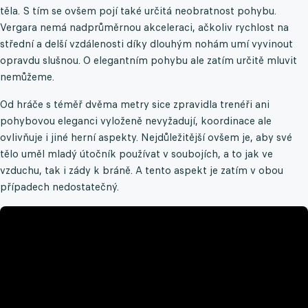
těla. S tím se ovšem pojí také určitá neobratnost pohybu.
Vergara nemá nadprůměrnou akceleraci, ačkoliv rychlost na
střední a delší vzdálenosti díky dlouhým nohám umí vyvinout
opravdu slušnou. O elegantním pohybu ale zatím určitě mluvit
nemůžeme.
Od hráče s téměř dvěma metry sice zpravidla trenéři ani
pohybovou eleganci vyloženě nevyžadují, koordinace ale
ovlivňuje i jiné herní aspekty. Nejdůležitější ovšem je, aby své
tělo uměl mladý útočník používat v soubojích, a to jak ve
vzduchu, tak i zády k bráně. A tento aspekt je zatím v obou
případech nedostatečný.