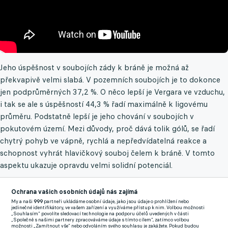
Jeho úspěšnost v soubojích zády k bráně je možná až
překvapivě velmi slabá. V pozemních soubojích je to dokonce
jen podprůměrných 37,2 %. O něco lepší je Vergara ve vzduchu,
i tak se ale s úspěšností 44,3 % řadí maximálně k ligovému
průměru. Podstatně lepší je jeho chování v soubojích v
pokutovém území. Mezi důvody, proč dává tolik gólů, se řadí
chytrý pohyb ve vápně, rychlá a nepředvídatelná reakce a
schopnost vyhrát hlavičkový souboj čelem k bráně. V tomto
aspektu ukazuje opravdu velmi solidní potenciál.
Pokud chce ale Vergara pomýšlet na přestup do vyšších
Ochrana vašich osobních údajů nás zajímá
kvalitativních pater, chování v soubojích zády k bráně musí
My a naši
999
partneři ukládáme osobní údaje, jako jsou údaje o prohlížení nebo
jedinečné identifikátory, ve vašem zařízení a využíváme přístup k nim. Volbou možnosti
radikálně zlepšit. Je třeba si uvědomit, že úroveň lotyšské ligy je
„Souhlasím“ povolíte sledovací technologie na podporu účelů uvedených v části
„Společně s našimi partnery zpracováváme údaje s tímto cílem“, zatímco volbou
opravdu velmi slabá a zápasy s týmy mimo tamní TOP 2 (Riga
možnosti „Zamítnout vše“ nebo odvoláním svého souhlasu je zakážete. Pokud budou