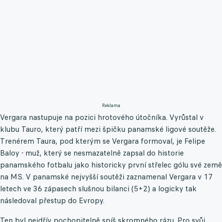
Reklama
Vergara nastupuje na pozici hrotového útočníka. Vyrůstal v
klubu Tauro, který patří mezi špičku panamské ligové soutěže.
Trenérem Taura, pod kterým se Vergara formoval, je Felipe
Baloy - muž, který se nesmazatelně zapsal do historie
panamského fotbalu jako historicky první střelec gólu své země
na MS. V panamské nejvyšší soutěži zaznamenal Vergara v 17
letech ve 36 zápasech slušnou bilanci (5+2) a logicky tak
následoval přestup do Evropy.
Ten byl nejdřív pochopitelně spíš skromného rázu. Pro svůj