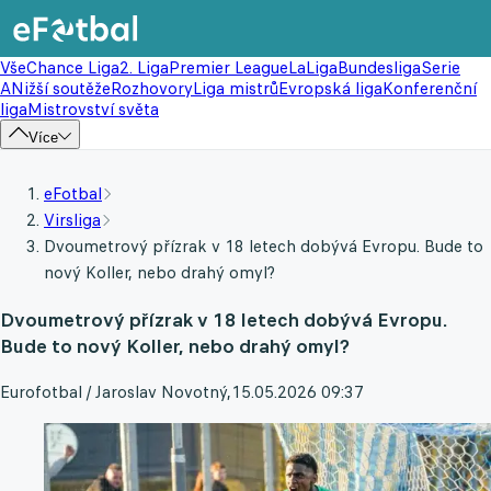
Vše
Chance Liga
2. Liga
Premier League
LaLiga
Bundesliga
Serie
A
Nižší soutěže
Rozhovory
Liga mistrů
Evropská liga
Konferenční
liga
Mistrovství světa
Více
eFotbal
Virsliga
Dvoumetrový přízrak v 18 letech dobývá Evropu. Bude to
nový Koller, nebo drahý omyl?
Dvoumetrový přízrak v 18 letech dobývá Evropu.
Bude to nový Koller, nebo drahý omyl?
Eurofotbal / Jaroslav Novotný
,
15.05.2026 09:37