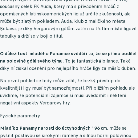
současný celek FK Auda, který má s přiváděním hráčů z
opomíjených latinskoamerických lig už určité zkušenosti, ale
může být zlatým pokladem. Auda, klub z maličkého města
Ķekava, je díky Vergarovým gólům zatím na třetím místě ligové
tabulky a drží se v boji o titul.
O důležitosti mladého Panamce svědčí i to, že se přímo podílel
na polovině gólů svého týmu.
To je fantastická bilance. Také
díky ní získal ocenění pro nejlepšího hráče ligy za měsíc duben.
Na první pohled se tedy může zdát, že brzký přestup do
kvalitnější ligy musí být samozřejmostí. Při bližším pohledu ale
uvidíme, že potenciální zájemce si musí uvědomit i některé
negativní aspekty Vergarovy hry.
Fyzické parametry
Mladík z Panamy narostl do úctyhodných 196 cm
, může se
pyšnit postavou se širokými rameny a silnou horní polovinou