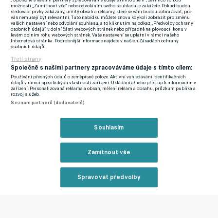
„Společně s našimi partnery zpracováváme údaje s tímto cílem“, zatímco volbou
možnosti „Zamítnout vše“ nebo odvoláním svého souhlasu je zakážete. Pokud budou
sledovací prvky zakázány, určitý obsah a reklamy, které se vám budou zobrazovat, pro
Minčev byl vyloučen v nastaveném čase po strkanici po
vás nemusejí být relevantní. Tuto nabídku můžete znovu kdykoli zobrazit pro změnu
vašich nastavení nebo odvolání souhlasu, a to kliknutím na odkaz „Předvolby ochrany
Hejdově ruce, která znamenala penaltu a druhou žlutou kartu
osobních údajů“ v dolní části webových stránek nebo případně na plovoucí ikonu v
levém dolním rohu webových stránek. Vaše nastavení se uplatní v rámci našeho
pro třiatřicetiletého obránce. Ladislav Krejčí mladší následně
Internetová stránka. Podrobnější informace najdete v našich Zásadách ochrany
osobních údajů.
duel z pokutového kopu rozhodl.
Třetí strany
Společně s našimi partnery zpracováváme údaje s tímto cílem:
Dvaadvacetiletý bulharský reprezentant vynechá nedělní zápas
Používání přesných údajů o zeměpisné poloze. Aktivní vyhledávání identifikačních
30. kola s Libercem i středeční finálové derby, jelikož trest za
údajů v rámci specifických vlastností zařízení. Ukládání a/nebo přístup k informacím v
zařízení. Personalizovaná reklama a obsah, měření reklam a obsahu, průzkum publika a
přímou červenou kartu se vztahuje i na pohár. Hejda dostal
rozvoj služeb.
Seznam partnerů (dodavatelů)
druhou červenou kartu v ročníku a nebude hrát v domácím
utkání proti Teplicím.
Souhlasím
Do 30. kola nezasáhne kvůli osmé žluté kartě ani zlínský útočník
Libor Kozák. Jednozápasový trest za čtyři žluté karty si odpykají
Zamítnout vše
Jakub Považanec z Jablonce, Tomáš Vlček z Pardubic a další
sparťané Krejčí mladší s Jaroslavem Zeleným.
Spravovat předvolby
Nedokážu si představit, že by Pelta byl tak dlouho bez fotbalu,
Reklama
říká Pulpit. Na hře Baníku žádný výrazný progres pořád nevidí