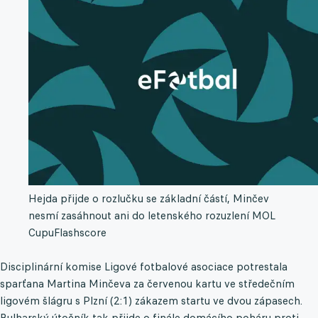
Hejda přijde o rozlučku se základní částí, Minčev
nesmí zasáhnout ani do letenského rozuzlení MOL
Cupu
Flashscore
Disciplinární komise Ligové fotbalové asociace potrestala
sparťana Martina Minčeva za červenou kartu ve středečním
ligovém šlágru s Plzní (2:1) zákazem startu ve dvou zápasech.
Bulharský útočník tak přijde o finále domácího poháru proti