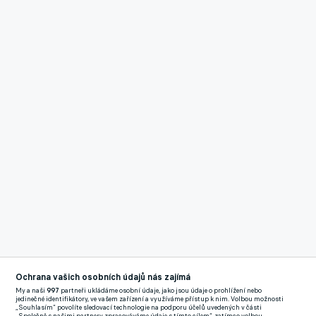
Ochrana vašich osobních údajů nás zajímá
Reklama
Plzeňský kapitán Lukáš Hejda dostal za vyloučení trest na jedno
My a naši
997
partneři ukládáme osobní údaje, jako jsou údaje o prohlížení nebo
jedinečné identifikátory, ve vašem zařízení a využíváme přístup k nim. Volbou možnosti
utkání.
„Souhlasím“ povolíte sledovací technologie na podporu účelů uvedených v části