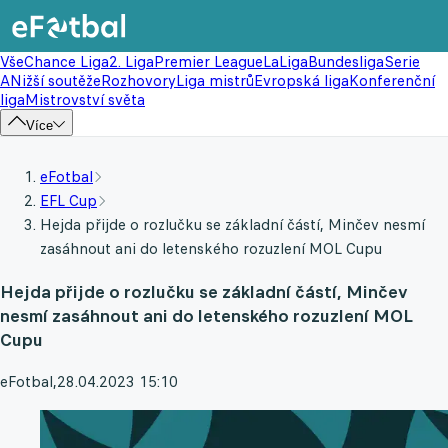
Vše
Chance Liga
2. Liga
Premier League
LaLiga
Bundesliga
Serie
A
Nižší soutěže
Rozhovory
Liga mistrů
Evropská liga
Konferenční
liga
Mistrovství světa
Více
eFotbal
EFL Cup
Hejda přijde o rozlučku se základní částí, Minčev nesmí
zasáhnout ani do letenského rozuzlení MOL Cupu
Hejda přijde o rozlučku se základní částí, Minčev
nesmí zasáhnout ani do letenského rozuzlení MOL
Cupu
eFotbal
,
28.04.2023 15:10