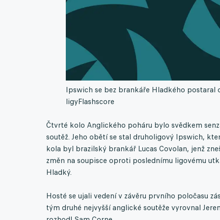
Ipswich se bez brankáře Hladkého postaral 
ligy
Flashscore
Čtvrté kolo Anglického poháru bylo svědkem senza
soutěž. Jeho obětí se stal druholigový Ipswich, kte
kola byl brazilský brankář Lucas Covolan, jenž zneš
změn na soupisce oproti poslednímu ligovému utk
Hladký.
Hosté se ujali vedení v závěru prvního poločasu 
tým druhé nejvyšší anglické soutěže vyrovnal Jere
rozhodl Sam Corne.