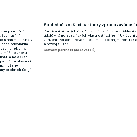
Společně s našimi partnery zpracováváme úd
 nebo jedinečné
Používání přesných údajů o zeměpisné poloze. Aktivní v
 „Souhlasím“
údajů v rámci specifických vlastností zařízení. Ukládání 
ě s našimi partnery
zařízení. Personalizovaná reklama a obsah, měření rek
“ nebo odvoláním
a rozvoj služeb.
obsah a reklamy,
Seznam partnerů (dodavatelů)
dku můžete znovu
liknutím na odkaz
ípadně na plovoucí
ámci našeho
any osobních údajů.