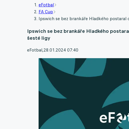
eFotbal
FA Cup
Ipswich se bez brankáře Hladkého postaral o
Ipswich se bez brankáře Hladkého postara
šesté ligy
eFotbal
,
28.01.2024 07:40