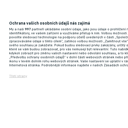
Ochrana vašich osobních údajů nás zajímá
My a naši
997
partneři ukládáme osobní údaje, jako jsou údaje o prohlížení
identifikátory, ve vašem zařízení a využíváme přístup k nim. Volbou možnosti
povolíte sledovací technologie na podporu účelů uvedených v části „Společn
zpracováváme údaje s tímto cílem“, zatímco volbou možnosti „Zamítnout vše
svého souhlasu je zakážete. Pokud budou sledovací prvky zakázány, určitý 
které se vám budou zobrazovat, pro vás nemusejí být relevantní. Tuto nabí
kdykoli zobrazit pro změnu vašich nastavení nebo odvolání souhlasu, a to k
„Předvolby ochrany osobních údajů“ v dolní části webových stránek nebo př
ikonu v levém dolním rohu webových stránek. Vaše nastavení se uplatní v r
Internetová stránka. Podrobnější informace najdete v našich Zásadách ochr
Třetí strany