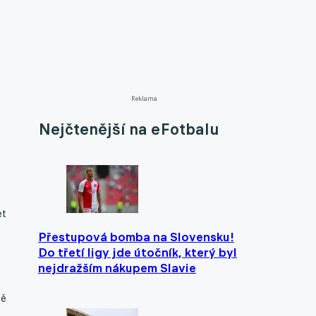
Reklama
Nejčtenější na eFotbalu
et
Přestupová bomba na Slovensku!
Do třetí ligy jde útočník, který byl
nejdražším nákupem Slavie
tě