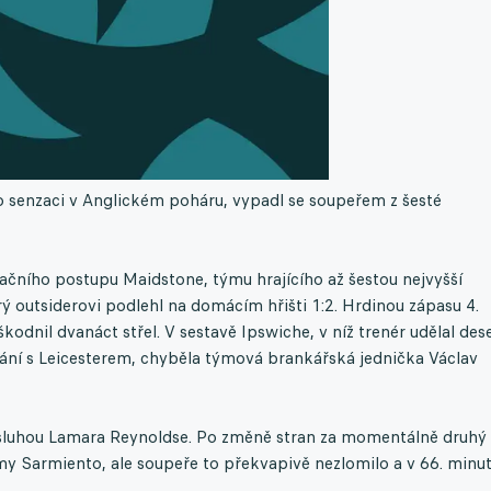
o senzaci v Anglickém poháru, vypadl se soupeřem z šesté
čního postupu Maidstone, týmu hrajícího až šestou nejvyšší
rý outsiderovi podlehl na domácím hřišti 1:2. Hrdinou zápasu 4.
kodnil dvanáct střel. V sestavě Ipswiche, v níž trenér udělal des
ání s Leicesterem, chyběla týmová brankářská jednička Václav
zásluhou Lamara Reynoldse. Po změně stran za momentálně druhý
my Sarmiento, ale soupeře to překvapivě nezlomilo a v 66. minu