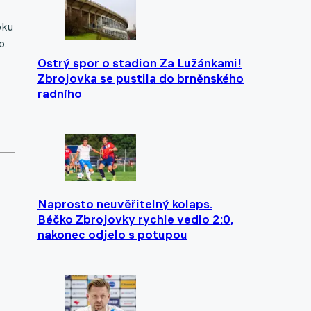
oku
o.
Ostrý spor o stadion Za Lužánkami!
Zbrojovka se pustila do brněnského
radního
Naprosto neuvěřitelný kolaps.
Béčko Zbrojovky rychle vedlo 2:0,
nakonec odjelo s potupou