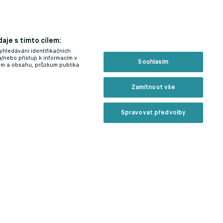
aje s tímto cílem:
yhledávání identifikačních
a/nebo přístup k informacím v
Souhlasím
lam a obsahu, průzkum publika
Zamítnout vše
Spravovat předvolby