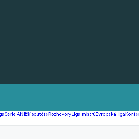
ga
Serie A
Nižší soutěže
Rozhovory
Liga mistrů
Evropská liga
Konfer