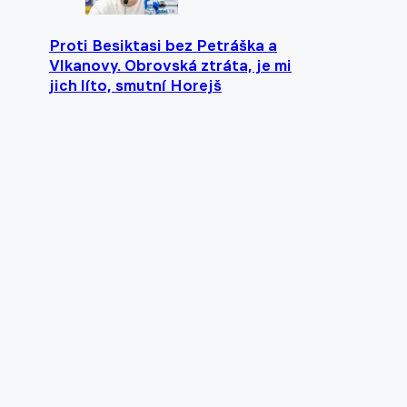
Proti Besiktasi bez Petráška a
Vlkanovy. Obrovská ztráta, je mi
jich líto, smutní Horejš