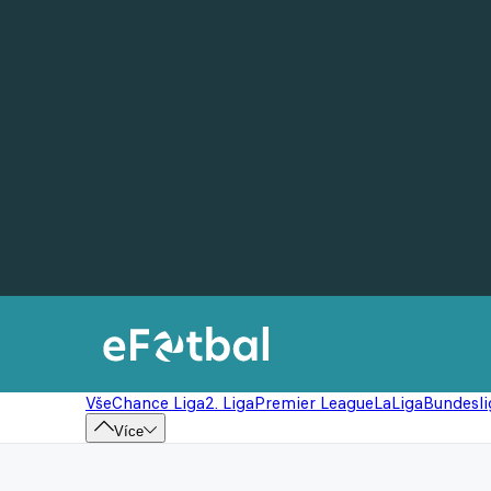
Vše
Chance Liga
2. Liga
Premier League
LaLiga
Bundesli
Více