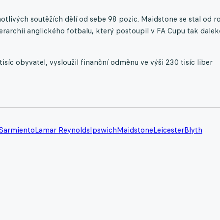
tlivých soutěžích dělí od sebe 98 pozic. Maidstone se stal od r
archii anglického fotbalu, který postoupil v FA Cupu tak dalek
isíc obyvatel, vysloužil finanční odměnu ve výši 230 tisíc liber
Sarmiento
Lamar Reynolds
Ipswich
Maidstone
Leicester
Blyth