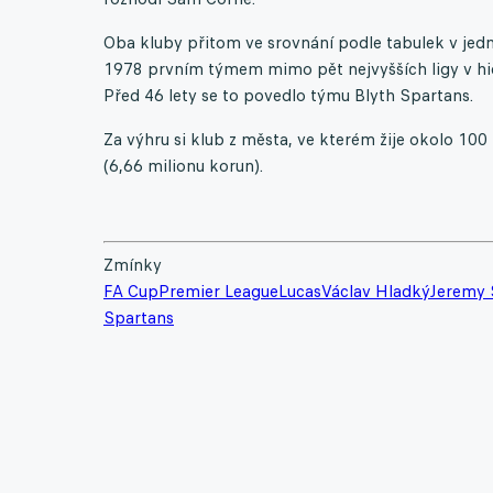
Oba kluby přitom ve srovnání podle tabulek v jedno
1978 prvním týmem mimo pět nejvyšších ligy v hier
Před 46 lety se to povedlo týmu Blyth Spartans.
Za výhru si klub z města, ve kterém žije okolo 100 t
(6,66 milionu korun).
Zmínky
FA Cup
Premier League
Lucas
Václav Hladký
Jeremy 
Spartans