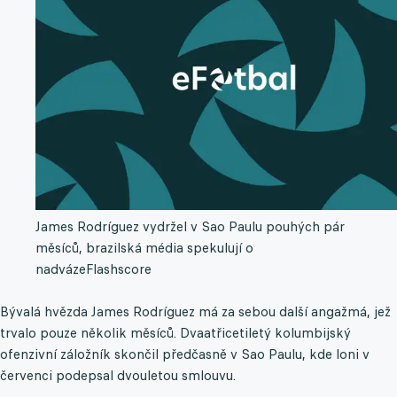
James Rodríguez vydržel v Sao Paulu pouhých pár
měsíců, brazilská média spekulují o
nadváze
Flashscore
Bývalá hvězda James Rodríguez má za sebou další angažmá, jež
trvalo pouze několik měsíců. Dvaatřicetiletý kolumbijský
ofenzivní záložník skončil předčasně v Sao Paulu, kde loni v
červenci podepsal dvouletou smlouvu.