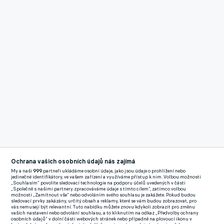
Reklama
BARCA JDE STÁLE PO ZENITU KVŮLI 12 MILIONŮM KORUN.
Ochrana vašich osobních údajů nás zajímá
My a naši
999
partneři ukládáme osobní údaje, jako jsou údaje o prohlížení nebo
VŠE UŽ ŘEŠÍ MEZINÁRODNÍ SPORTOVNÍ ARBITRÁŽ
jedinečné identifikátory, ve vašem zařízení a využíváme přístup k nim. Volbou možnosti
„Souhlasím“ povolíte sledovací technologie na podporu účelů uvedených v části
Rodríguez odehrál za brazilský velkoklub jen 14 zápasů, v nichž
„Společně s našimi partnery zpracováváme údaje s tímto cílem“, zatímco volbou
možnosti „Zamítnout vše“ nebo odvoláním svého souhlasu je zakážete. Pokud budou
vstřelil jeden gól a na tři přihrál. V Sao Paulu skončil na vlastní
sledovací prvky zakázány, určitý obsah a reklamy, které se vám budou zobrazovat, pro
vás nemusejí být relevantní. Tuto nabídku můžete znovu kdykoli zobrazit pro změnu
žádost, brazilská média spekulují o jeho nadváze.
vašich nastavení nebo odvolání souhlasu, a to kliknutím na odkaz „Předvolby ochrany
osobních údajů“ v dolní části webových stránek nebo případně na plovoucí ikonu v