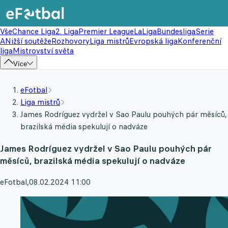
Vše
Chance Liga
2. Liga
Premier League
LaLiga
Bundesliga
Serie
A
Nižší soutěže
Rozhovory
Liga mistrů
Evropská liga
Konferenční
liga
Mistrovství světa
Více
eFotbal
Liga mistrů
James Rodríguez vydržel v Sao Paulu pouhých pár měsíců,
brazilská média spekulují o nadváze
James Rodríguez vydržel v Sao Paulu pouhých pár
měsíců, brazilská média spekulují o nadváze
eFotbal
,
08.02.2024 11:00