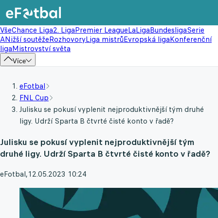
Vše
Chance Liga
2. Liga
Premier League
LaLiga
Bundesliga
Serie
A
Nižší soutěže
Rozhovory
Liga mistrů
Evropská liga
Konferenční
liga
Mistrovství světa
Více
eFotbal
FNL Cup
Julisku se pokusí vyplenit nejproduktivnější tým druhé
ligy. Udrží Sparta B čtvrté čisté konto v řadě?
Julisku se pokusí vyplenit nejproduktivnější tým
druhé ligy. Udrží Sparta B čtvrté čisté konto v řadě?
eFotbal
,
12.05.2023 10:24