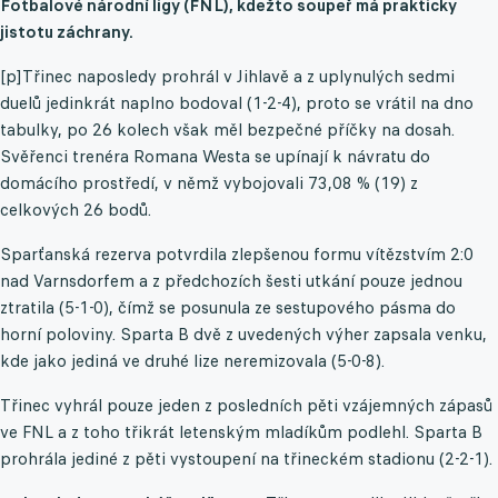
Fotbalové národní ligy (FNL), kdežto soupeř má prakticky
jistotu záchrany.
[p]Třinec naposledy prohrál v Jihlavě a z uplynulých sedmi
duelů jedinkrát naplno bodoval (1-2-4), proto se vrátil na dno
tabulky, po 26 kolech však měl bezpečné příčky na dosah.
Svěřenci trenéra Romana Westa se upínají k návratu do
domácího prostředí, v němž vybojovali 73,08 % (19) z
celkových 26 bodů.
Sparťanská rezerva potvrdila zlepšenou formu vítězstvím 2:0
nad Varnsdorfem a z předchozích šesti utkání pouze jednou
ztratila (5-1-0), čímž se posunula ze sestupového pásma do
horní poloviny. Sparta B dvě z uvedených výher zapsala venku,
kde jako jediná ve druhé lize neremizovala (5-0-8).
Třinec vyhrál pouze jeden z posledních pěti vzájemných zápasů
ve FNL a z toho třikrát letenským mladíkům podlehl. Sparta B
prohrála jediné z pěti vystoupení na třineckém stadionu (2-2-1).