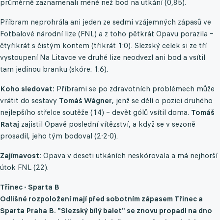
průměrně zaznamenali méně než bod na utkání (0,85).
Příbram neprohrála ani jeden ze sedmi vzájemných zápasů ve
Fotbalové národní lize (FNL) a z toho pětkrát Opavu porazila –
čtyřikrát s čistým kontem (třikrát 1:0). Slezský celek si ze tří
vystoupení Na Litavce ve druhé lize neodvezl ani bod a vsítil
tam jedinou branku (skóre: 1:6).
Koho sledovat:
Příbrami se po zdravotních problémech může
vrátit do sestavy
Tomáš Wágner
, jenž se dělí o pozici druhého
nejlepšího střelce soutěže (14) – devět gólů vsítil doma.
Tomáš
Rataj
zajistil Opavě poslední vítězství, a když se v sezoně
prosadil, jeho tým bodoval (2-2-0).
Zajímavost:
Opava v deseti utkáních neskórovala a má nejhorší
útok FNL (22).
Třinec - Sparta B
Odlišné rozpoložení mají před sobotním zápasem Třinec a
Sparta Praha B. "Slezský bílý balet" se znovu propadl na dno