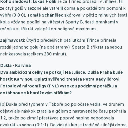
Koho sledovat: Lukáš Holík
se za Třinec prosadil v Jihlavě, tři
ze čtyř gólů v sezoně ale vstřelil doma a pokaždé tím pomohl k
výhře (3-0-0).
Tomáš Schánělec
skóroval v pěti z minulých šesti
kol a vždy se podílel na vítězství Sparty B, šesti brankami v
ročníku si třikrát vylepšil druholigové maximum.
Zajímavosti:
Čtyři z předešlých pěti utkání Třince přinesla
rozdíl jednoho gólu (na obě strany). Sparta B třikrát za sebou
neinkasovala (celkem 280 minut).
Dukla - Karviná
Dva ambiciózní celky se potkají Na Julisce, Dukla Praha bude
hostit Karvinou. Oplatí svěřenci trenéra Petra Rady lídrovi
Fotbalové národní ligy (FNL) vysokou podzimní porážku a
dotáhnou se k barážovým příčkám?
[p]Dukla před týdnem v Táboře po poločase vedla, ve druhém
dějství ale náskok ztratila a gólem z nastaveného času prohrála
1:2, takže po zimní přestávce poprvé naplno nebodovala
dvakrát za sebou (0-1-1). Dejvický klub je tradičně silnější doma,