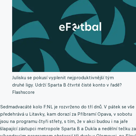
Julisku se pokusí vyplenit nejproduktivnější tým
druhé ligy. Udrží Sparta B čtvrté čisté konto v řadě?
Flashscore
Sedmadvacáté kolo F:NL je rozvrženo do tří dnů. V pátek se vše
předehrává u Litavky, kam dorazí za Příbramí Opava, v sobotu
jsou na programu čtyři střety, s tím, že v akci budou i na jaře
šlapající zástupci metropole Sparta B a Dukla a nedělní tečku za
víkendovým programem obstarají tři duely v Olomouci, na Slaví