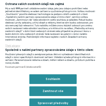
Ochrana vašich osobních údajů nás zajímá
Zajímavosti:
Sedm z posledních osmi utkání Dukly přineslo
My a naši
999
partneři ukládáme osobní údaje, jako jsou údaje o prohlížení nebo
jedinečné identifikátory, ve vašem zařízení a využíváme přístup k nim. Volbou možnosti
rozdíl jedné branky (na obě strany). Karviná má se 49
„Souhlasím“ povolíte sledovací technologie na podporu účelů uvedených v části
„Společně s našimi partnery zpracováváme údaje s tímto cílem“, zatímco volbou
vstřelenými góly nejlepší útok FNL (spolu s Vlašimí).
možnosti „Zamítnout vše“ nebo odvoláním svého souhlasu je zakážete. Pokud budou
sledovací prvky zakázány, určitý obsah a reklamy, které se vám budou zobrazovat, pro
vás nemusejí být relevantní. Tuto nabídku můžete znovu kdykoli zobrazit pro změnu
vašich nastavení nebo odvolání souhlasu, a to kliknutím na odkaz „Předvolby ochrany
Prostějov - Líšeň
osobních údajů“ v dolní části webových stránek nebo případně na plovoucí ikonu v
levém dolním rohu webových stránek. Vaše nastavení se uplatní v rámci našeho
Na opačných koncích tabulky Fotbalové národní ligy (FNL)
Internetová stránka. Podrobnější informace najdete v našich Zásadách ochrany
osobních údajů.
najdeme Prostějov a Líšeň. Hanácké mužstvo do tohoto kola
Třetí strany
vstupovalo pouze s dvoubodovým náskokem na sestupové
Společně s našimi partnery zpracováváme údaje s tímto cílem:
pásmo, zatímco svěřenci trenéra Milana Valachoviče se drželi
Používání přesných údajů o zeměpisné poloze. Aktivní vyhledávání identifikačních
na barážové příčce tři body za vedoucí Karvinou.
údajů v rámci specifických vlastností zařízení. Ukládání a/nebo přístup k informacím v
zařízení. Personalizovaná reklama a obsah, měření reklam a obsahu, průzkum publika a
rozvoj služeb.
[p]Prostějov si minule odvezl pětigólový výprask z Karviné a v
Seznam partnerů (dodavatelů)
posledních pěti zápasech střídá porážku na hřišti soupeře s
domácí výhrou, stále se však nemůže vzdálit od zóny sestupu.
Souhlasím
Hanáci obě uvedená vítězství zaznamenali po výsledku 1:0 a
jenom dvě ze sedmi utkání v sezoně vyhráli s rozdílem více než
Zamítnout vše
1,5 branky.
Spravovat předvolby
Líšeň se neprosadila proti Opavě a po bezgólové remíze má z