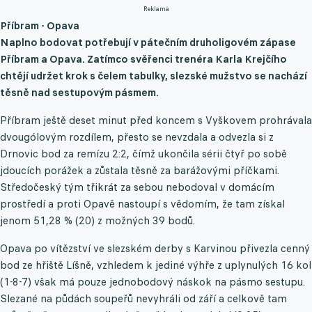
Reklama
Příbram - Opava
Naplno bodovat potřebují v pátečním druholigovém zápase
Příbram a Opava. Zatímco svěřenci trenéra Karla Krejčího
chtějí udržet krok s čelem tabulky, slezské mužstvo se nachází
těsně nad sestupovým pásmem.
Příbram ještě deset minut před koncem s Vyškovem prohrávala
dvougólovým rozdílem, přesto se nevzdala a odvezla si z
Drnovic bod za remízu 2:2, čímž ukončila sérii čtyř po sobě
jdoucích porážek a zůstala těsně za barážovými příčkami.
Středočeský tým třikrát za sebou nebodoval v domácím
prostředí a proti Opavě nastoupí s vědomím, že tam získal
jenom 51,28 % (20) z možných 39 bodů.
Opava po vítězství ve slezském derby s Karvinou přivezla cenný
bod ze hřiště Líšně, vzhledem k jediné výhře z uplynulých 16 kol
(1-8-7) však má pouze jednobodový náskok na pásmo sestupu.
Slezané na půdách soupeřů nevyhráli od září a celkově tam