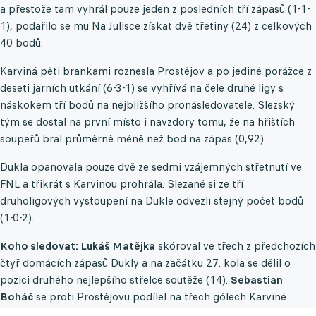
a přestože tam vyhrál pouze jeden z posledních tří zápasů (1-1-
1), podařilo se mu Na Julisce získat dvě třetiny (24) z celkových
40 bodů.
Karviná pěti brankami roznesla Prostějov a po jediné porážce z
deseti jarních utkání (6-3-1) se vyhřívá na čele druhé ligy s
náskokem tří bodů na nejbližšího pronásledovatele. Slezský
tým se dostal na první místo i navzdory tomu, že na hřištích
soupeřů bral průměrně méně než bod na zápas (0,92).
Dukla opanovala pouze dvě ze sedmi vzájemných střetnutí ve
FNL a třikrát s Karvinou prohrála. Slezané si ze tří
druholigových vystoupení na Dukle odvezli stejný počet bodů
(1-0-2).
Koho sledovat: Lukáš Matějka
skóroval ve třech z předchozích
čtyř domácích zápasů Dukly a na začátku 27. kola se dělil o
pozici druhého nejlepšího střelce soutěže (14).
Sebastian
Boháč
se proti Prostějovu podílel na třech gólech Karviné
(2+1), a když se v sezoně prosadil, pomohl k výhře (5-0-0).