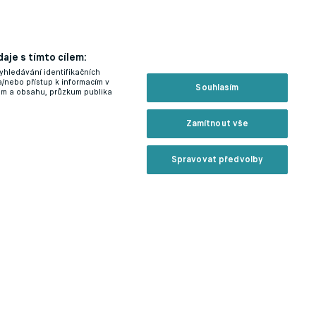
aje s tímto cílem:
yhledávání identifikačních
a/nebo přístup k informacím v
Souhlasím
lam a obsahu, průzkum publika
Zamítnout vše
Spravovat předvolby