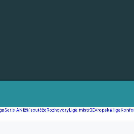
ga
Serie A
Nižší soutěže
Rozhovory
Liga mistrů
Evropská liga
Konfer