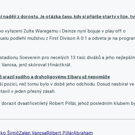
aději z dorostu. Je otázka času, kdy si připíše starty v lize, tv
po vyřazení Zulte Waregemu i Deinze nyní bojuje v play-off o
 duelu podlehl mužstvu z First Divison A 0:1 a odveta je na progr
 stadionu Soeverein pro necelých 13 tisíc diváků a jeho nejlepší
Vancsa, jenž skóroval třináctkrát.
č urazil sudího a druholigovému Eibaru už nepomůže
í pozici, než tomu bylo v době jeho odchodu. Dosud nasbíral ve
etavil v jeden přesný zásah.
dorazit dvaatřicetiletý Róbert Pillár, jehož posledním klubem b
ko Šimič
Zalan Vancsa
Róbert Pillár
Abraham