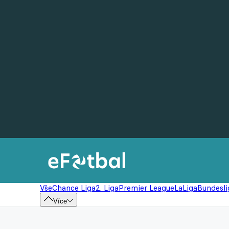
Vše
Chance Liga
2. Liga
Premier League
LaLiga
Bundesli
Více