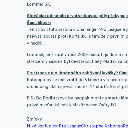
Lommel SK.
Slovácko odměnilo první smlouvou góly překypující n
Šumulikoski
Ten strávil tuto sezonu v Challenger Pro League a 
nejvyšší soutěž proti Kortrijku, s tím, že v prvním
v neděli.
Lommel, jenž zažil v roce 2003 restart, je doma na
střelcem v sezoně byl devatenáctiletý Maďar Zalán 
Frustrace z dlouhodobého zahřívání lavičky? Simi
Kabongo by se měl vrátit do Vlámska v o něco lepš
druhé belgické nejvyšší soutěži 14 startů, které př
P.S.: Do Podbrezové by naopak mohl na startu léta 
právě maďarský celek Mezőkövesd Zsóry FC.
Zmínky
Niké liga
Jupiler Pro League
Christophe Kabongo
Ro