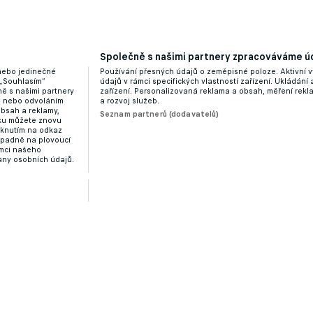
Společně s našimi partnery zpracováváme úd
 nebo jedinečné
Používání přesných údajů o zeměpisné poloze. Aktivní v
 „Souhlasím“
údajů v rámci specifických vlastností zařízení. Ukládání 
ě s našimi partnery
zařízení. Personalizovaná reklama a obsah, měření rek
“ nebo odvoláním
a rozvoj služeb.
obsah a reklamy,
Seznam partnerů (dodavatelů)
dku můžete znovu
liknutím na odkaz
ípadně na plovoucí
ámci našeho
any osobních údajů.