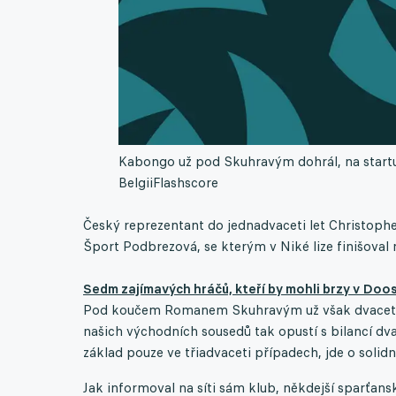
Kabongo už pod Skuhravým dohrál, na startu
Belgii
Flashscore
Český reprezentant do jednadvaceti let Christoph
Šport Podbrezová, se kterým v Niké lize finišoval 
Sedm zajímavých hráčů, kteří by mohli brzy v Do
Pod koučem Romanem Skuhravým už však dvacetile
našich východních sousedů tak opustí s bilancí dva
základ pouze ve třiadvaceti případech, jde o solidní
Jak informoval na síti sám klub, někdejší sparťan