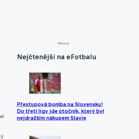
Reklama
Nejčtenější na eFotbalu
P
Přestupová bomba na Slovensku!
Do třetí ligy jde útočník, který byl
al
nejdražším nákupem Slavie
ký