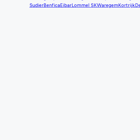
Sudier
Benfica
Eibar
Lommel SK
Waregem
Kortrijk
De