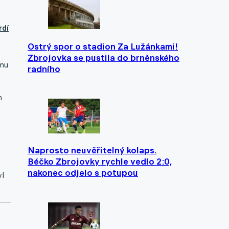
rdí
Ostrý spor o stadion Za Lužánkami!
Zbrojovka se pustila do brněnského
amu
radního
m
Naprosto neuvěřitelný kolaps.
Béčko Zbrojovky rychle vedlo 2:0,
nakonec odjelo s potupou
yl