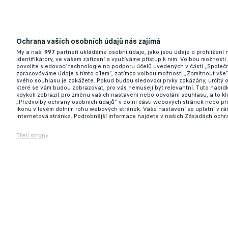
Ochrana vašich osobních údajů nás zajímá
My a naši
997
partneři ukládáme osobní údaje, jako jsou údaje o prohlížení
identifikátory, ve vašem zařízení a využíváme přístup k nim. Volbou možnosti
povolíte sledovací technologie na podporu účelů uvedených v části „Společn
zpracováváme údaje s tímto cílem“, zatímco volbou možnosti „Zamítnout vše
svého souhlasu je zakážete. Pokud budou sledovací prvky zakázány, určitý 
které se vám budou zobrazovat, pro vás nemusejí být relevantní. Tuto nabí
kdykoli zobrazit pro změnu vašich nastavení nebo odvolání souhlasu, a to k
„Předvolby ochrany osobních údajů“ v dolní části webových stránek nebo př
ikonu v levém dolním rohu webových stránek. Vaše nastavení se uplatní v r
Internetová stránka. Podrobnější informace najdete v našich Zásadách ochr
Třetí strany