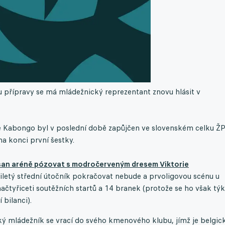
 přípravy se má mládežnický reprezentant znovu hlásit v
e Kabongo byl v poslední době zapůjčen ve slovenském celku Ž
na konci první šestky.
osan aréně pózovat s modročerveným dresem Viktorie
tý střední útočník pokračovat nebude a prvoligovou scénu u
ačtyřiceti soutěžních startů a 14 branek (protože se ho však týk
 bilanci).
ský mládežník se vrací do svého kmenového klubu, jímž je belgic