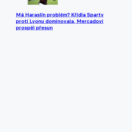
Má Haraslín problém? Křídla Sparty
proti Lyonu dominovala, Mercadovi
prospěl přesun