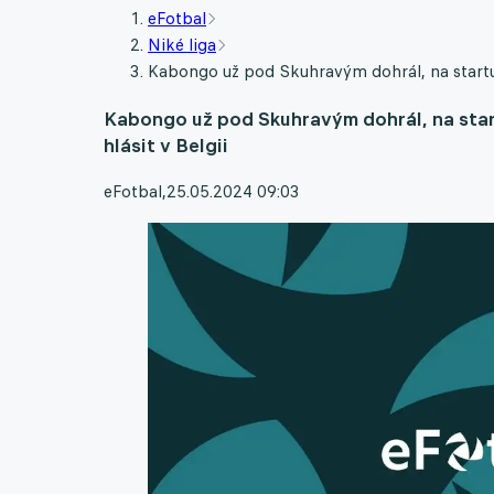
eFotbal
Niké liga
Kabongo už pod Skuhravým dohrál, na startu 
Kabongo už pod Skuhravým dohrál, na star
hlásit v Belgii
eFotbal
,
25.05.2024 09:03