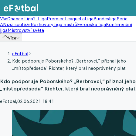
Vše
Chance Liga
2. Liga
Premier League
LaLiga
Bundesliga
Serie
A
Nižší soutěže
Rozhovory
Liga mistrů
Evropská liga
Konferenční
liga
Mistrovství světa
Více
eFotbal
Kdo podporuje Poborského? „Berbrovci,“ přiznal jeho
„místopředseda“ Richter, který bral neoprávněný plat
Kdo podporuje Poborského? „Berbrovci,“ přiznal jeho
„místopředseda“ Richter, který bral neoprávněný plat
eFotbal
,
02.06.2021 18:41