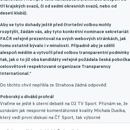
tří krajských svazů, či od sedmi okresních svazů, nebo od
deseti klubů).
Aby se tyto dohady ještě před čtvrteční volbou mohly
rozptýlit, žádám vás, aby tyto konkrétní nominace sekretariát
FAČR veřejně prezentoval na svých webových stránkách, jak
tomu ostatně bývalo i v minulosti. Případně aby je sdělil
alespoň médiím a vytvořil před volbou transparentní podmínky
tak, jak o to již oba kandidáty veřejně požádala česká pobočka
celosvětově respektované organizace Transparency
International.“
Do těchto chvil nepřišla ze Strahova žádná odpověď.
Poborský u diváků prohrál
Vraťme se ještě k úterní debatě na O2 TV Sport. Přiznám se, že
uznávám jak nesporné komentátorské kvality Michala Dusíka,
který vedl první diskusi na ČT Sport, tak výborné
moderátorské schopnosti Libora Boučka. Ovšem v