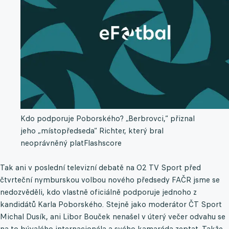
Kdo podporuje Poborského? „Berbrovci,“ přiznal
jeho „místopředseda“ Richter, který bral
neoprávněný plat
Flashscore
Tak ani v poslední televizní debatě na O2 TV Sport před
čtvrteční nymburskou volbou nového předsedy FAČR jsme se
nedozvěděli, kdo vlastně oficiálně podporuje jednoho z
kandidátů Karla Poborského. Stejně jako moderátor ČT Sport
Michal Dusík, ani Libor Bouček nenašel v úterý večer odvahu se
na to bývalého internacionála a svého kamaráda zeptat. Takže