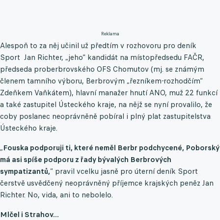
Reklama
Alespoň to za něj učinil už předtím v rozhovoru pro deník
Sport Jan Richter, „jeho“ kandidát na místopředsedu FAČR,
předseda proberbrovského OFS Chomutov (mj. se známým
členem tamního výboru, Berbrovým „řezníkem-rozhodčím“
Zdeňkem Vaňkátem), hlavní manažer hnutí ANO, muž 22 funkcí
a také zastupitel Ústeckého kraje, na nějž se nyní provalilo, že
coby poslanec neoprávněně pobíral i plný plat zastupitelstva
Ústeckého kraje.
„
Fouska podporuji ti, které neměl Berbr podchycené, Poborský
má asi spíše podporu z řady bývalých Berbrových
sympatizantů,
“ pravil vcelku jasně pro úterní deník Sport
čerstvě usvědčený neoprávněný příjemce krajských peněz Jan
Richter. No, vida, ani to nebolelo.
Mlčel i Strahov...