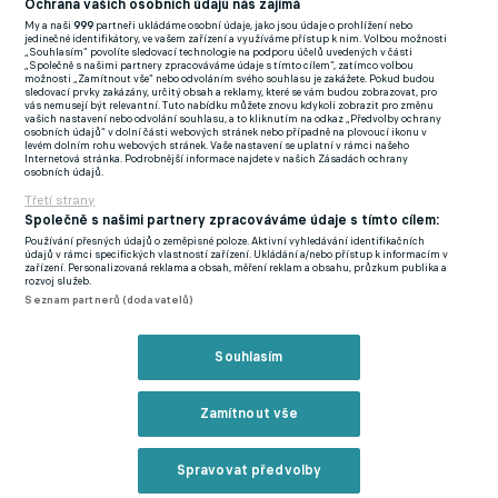
předvolebních debatách s Petrem Fouskem a Karlem
Ochrana vašich osobních údajů nás zajímá
My a naši
999
partneři ukládáme osobní údaje, jako jsou údaje o prohlížení nebo
Poborským jsem od nich očekával mnohem lepší výkony.
jedinečné identifikátory, ve vašem zařízení a využíváme přístup k nim. Volbou možnosti
„Souhlasím“ povolíte sledovací technologie na podporu účelů uvedených v části
Pořádnou fotbalově politickou debatou jako by u nás nikdo
„Společně s našimi partnery zpracováváme údaje s tímto cílem“, zatímco volbou
možnosti „Zamítnout vše“ nebo odvoláním svého souhlasu je zakážete. Pokud budou
profesionálně vést neuměl. Přitom jsem přesvědčený o tom, že
sledovací prvky zakázány, určitý obsah a reklamy, které se vám budou zobrazovat, pro
vás nemusejí být relevantní. Tuto nabídku můžete znovu kdykoli zobrazit pro změnu
Jakub Železný či Václav Moravec by to zvládli brilantně. Věřil
vašich nastavení nebo odvolání souhlasu, a to kliknutím na odkaz „Předvolby ochrany
osobních údajů“ v dolní části webových stránek nebo případně na plovoucí ikonu v
bych i Lindě Bartošové a Janě Peroutkové, a to nejen proto, že
levém dolním rohu webových stránek. Vaše nastavení se uplatní v rámci našeho
Internetová stránka. Podrobnější informace najdete v našich Zásadách ochrany
mají za partnery ligové fotbalisty (první teplického rebelujícího
osobních údajů.
„rapera“ Tomáše Kučeru, druhá jabloneckého Jakuba
Třetí strany
Podaného).
Společně s našimi partnery zpracováváme údaje s tímto cílem:
Používání přesných údajů o zeměpisné poloze. Aktivní vyhledávání identifikačních
údajů v rámci specifických vlastností zařízení. Ukládání a/nebo přístup k informacím v
Ovšem v Dusíkově a Boučkově podání to byl spíš slaboučký čaj,
zařízení. Personalizovaná reklama a obsah, měření reklam a obsahu, průzkum publika a
rozvoj služeb.
žádná snaha o větší konfrontaci. Nepamatuji se, že bych v úterý
Seznam partnerů (dodavatelů)
nějak víc slyšel jméno Roman Berbr, přitom kvůli němu a jeho
zatčení se tyhle volby v tomto obsazení vůbec konají. Žádná
Souhlasím
zmínka o tom, že jde nyní o zásadní střet, zda berbrovci a jejich
pomahači (z různých důvodů a motivací) uhájí své postavení,
Zamítnout vše
nebo se český fotbal konečně vydá cestou tolik potřebných
obrodných změn.
Spravovat předvolby
Je známo, že špatné podmínky, nevyhovující terén nebo slabý