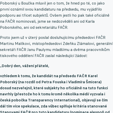
Poborský u Boučka mluvil jen o tom, že hned po té, co jako
první oznámil svou kandidaturu na předsedu, mu vyjádřilo
podporu asi třicet subjektů. Ovšem jestli ho pak také oficiálně
na FAČR nominovali, jsme se nedozvěděli ani od Karla
Poborského, ani od sekretariátu FAČR.
Proto jsem už v úterý poslal dosluhujícímu předsedovi FAČR
Martinu Malíkovi, místopředsedovi Zdeňku Zlámalovi, generální
sekretáři FAČR Janu Paulymu mladšímu a dvěma pracovníkům
tiskového oddělení FAČR zaslal následující žádost:
„Dobrý den, vážení přátelé,
vzhledem k tomu, že kandidát na předsedu FAČR Karel
Poborský (na rozdíl od Petra Fouska i Vladimíra Šmicera)
dosud nezveřejnil, které subjekty ho oficiálně na tuto funkci
navrhly (přestože ho k tomu kromě několika médií vyzvala i
česká pobočka Transparency International), objevují se čím
dál tím více spekulace, zda vůbec splňuje kritéria stanované
Stanovami FAČR pro tuto kandidaturu (nominace alespoň od