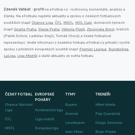
Zdeněk Vaňkát - profil
na eFotbal.cz - rozhovory, komentáře, analýzy a
články. Na eFotbalu najdete aktuality a zprávy o českých fotbalových
soutěžích (např.
Chance Liga
,
ČFL
,
MSFL
,
MOL Cup
), domácích týmech
(např.
Sparta Praha
,
Slavia Praha
,
Viktoria Plzeň
,
Zbrojovka Brno
), hráčích
(Patrik Schick, Ladislav Krejčí, Tomáš Chorý) a české fotbalové
reprezentaci. Vedle informací z českého fotbalu eFotbal.cz přináší i rychlé
zprávy z předních evropských soutěží (např.
Premier League
,
Bundesliga
,
LaLiga
,
Liga Mistrů
) a další aktuality ze světa fotbalu.
ČESKÝ FOTBAL
EVROPSKÉ
TÝMY
TRENÉŘI
POHÁRY
Chance Národní
Bayern
Mikel Arteta
Liga
Konferenční liga
Arsenal
Pep Guardiola
ČFL
Liga mistrů
Leverkusen
Diego Simeone
MSFL
Evropská liga
Inter Milan
Brian Priske