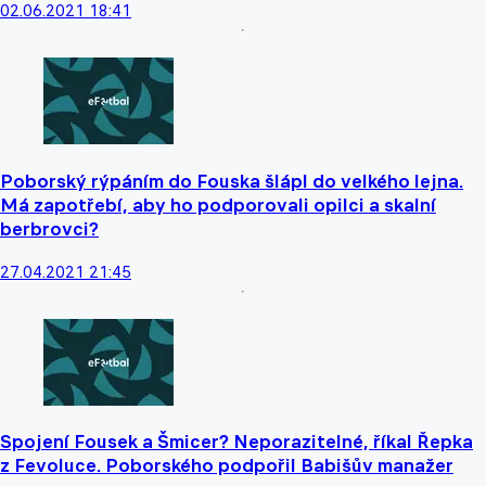
02.06.2021 18:41
Poborský rýpáním do Fouska šlápl do velkého lejna.
Má zapotřebí, aby ho podporovali opilci a skalní
berbrovci?
27.04.2021 21:45
Spojení Fousek a Šmicer? Neporazitelné, říkal Řepka
z Fevoluce. Poborského podpořil Babišův manažer