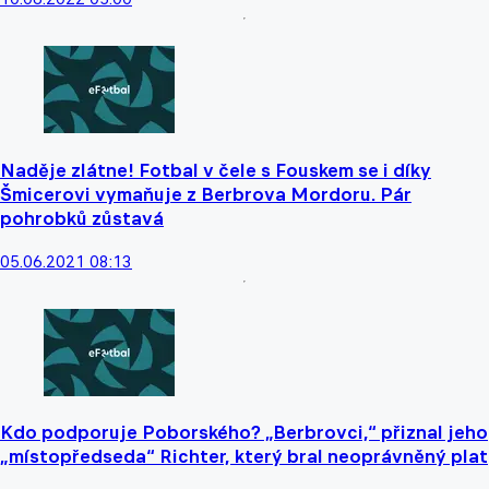
Naděje zlátne! Fotbal v čele s Fouskem se i díky
Šmicerovi vymaňuje z Berbrova Mordoru. Pár
pohrobků zůstavá
05.06.2021 08:13
Kdo podporuje Poborského? „Berbrovci,“ přiznal jeho
„místopředseda“ Richter, který bral neoprávněný plat