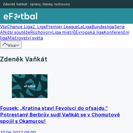
Zdeněk Vaňkát - zprávy, články, rozhovory
Vše
Chance Liga
2. Liga
Premier League
LaLiga
Bundesliga
Serie
A
Nižší soutěže
Rozhovory
Liga mistrů
Evropská liga
Konferenční
liga
Mistrovství světa
Více
Zdeněk Vaňkát
Fousek: „Kratina staví Fevoluci do ofsajdu.“
Potrestaný Berbrův sudí Vaňkát se v Chomutově
spojil s Okamurou!
10.06.2022 05:00