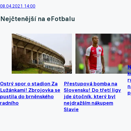
08.04.2021 14:00
Nejčtenější na eFotbalu
N
k
r
Ostrý spor o stadion Za
Přestupová bomba na
n
Lužánkami! Zbrojovka se
Slovensku! Do třetí ligy
p
pustila do brněnského
jde útočník, který byl
radního
nejdražším nákupem
Slavie