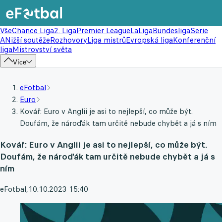
Vše
Chance Liga
2. Liga
Premier League
LaLiga
Bundesliga
Serie
A
Nižší soutěže
Rozhovory
Liga mistrů
Evropská liga
Konferenční
liga
Mistrovství světa
Více
eFotbal
Euro
Kovář: Euro v Anglii je asi to nejlepší, co může být.
Doufám, že nároďák tam určitě nebude chybět a já s ním
Kovář: Euro v Anglii je asi to nejlepší, co může být.
Doufám, že nároďák tam určitě nebude chybět a já s
ním
eFotbal
,
10.10.2023 15:40