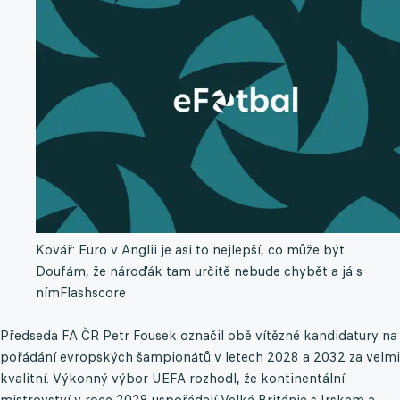
Kovář: Euro v Anglii je asi to nejlepší, co může být.
Doufám, že nároďák tam určitě nebude chybět a já s
ním
Flashscore
Předseda FA ČR Petr Fousek označil obě vítězné kandidatury na
pořádání evropských šampionátů v letech 2028 a 2032 za velmi
kvalitní. Výkonný výbor UEFA rozhodl, že kontinentální
mistrovství v roce 2028 uspořádají Velká Británie s Irskem a