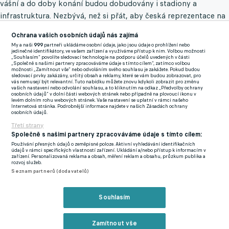
vášní a do doby konání budou dobudovány i stadiony a
infrastruktura. Nezbývá, než si přát, aby česká reprezentace na
těchto svátcích fotbalu startovala," uvedl Fousek, který je
Ochrana vašich osobních údajů nás zajímá
členem výkonného výboru UEFA.
My a naši
999
partneři ukládáme osobní údaje, jako jsou údaje o prohlížení nebo
jedinečné identifikátory, ve vašem zařízení a využíváme přístup k nim. Volbou možnosti
„Souhlasím“ povolíte sledovací technologie na podporu účelů uvedených v části
Euro 2028 se bude konat v Anglii, Walesu, Severním Irsku,
„Společně s našimi partnery zpracováváme údaje s tímto cílem“, zatímco volbou
možnosti „Zamítnout vše“ nebo odvoláním svého souhlasu je zakážete. Pokud budou
Skotsku a Irsku. Na turnaji by si rád zahrál brankář Matěj Kovář,
sledovací prvky zakázány, určitý obsah a reklamy, které se vám budou zobrazovat, pro
vás nemusejí být relevantní. Tuto nabídku můžete znovu kdykoli zobrazit pro změnu
který ještě donedávna působil v Manchesteru United. "Určitě by
vašich nastavení nebo odvolání souhlasu, a to kliknutím na odkaz „Předvolby ochrany
osobních údajů“ v dolní části webových stránek nebo případně na plovoucí ikonu v
pro mě bylo velkou motivací si tam zahrát. Samozřejmě je to
levém dolním rohu webových stránek. Vaše nastavení se uplatní v rámci našeho
Internetová stránka. Podrobnější informace najdete v našich Zásadách ochrany
trochu delší doba a předpovídat, co se za tu dobu stane, je až
osobních údajů.
nereálné. Ale určitě by bylo pěkné si tam zachytat a budu se
Třetí strany
snažit o to, abych tam byl," řekl Kovář.
Společně s našimi partnery zpracováváme údaje s tímto cílem:
Používání přesných údajů o zeměpisné poloze. Aktivní vyhledávání identifikačních
údajů v rámci specifických vlastností zařízení. Ukládání a/nebo přístup k informacím v
STIHL PŘES 700 DUELŮ, ALE DALŠÍ UŽ NEPŘIDÁ. MUSÍTE
zařízení. Personalizovaná reklama a obsah, měření reklam a obsahu, průzkum publika a
rozvoj služeb.
POSLOUCHAT SAMI SEBE A VE SPRÁVNOU DOBU
Seznam partnerů (dodavatelů)
SKONČIT, ŘÍKÁ HAZARD
"Euro v Anglii je asi to nejlepší, co může být. Stadiony, diváci,
Souhlasím
lidi, všechno okolo... Doufám, že český nároďák tam určitě
nebude chybět a já s ním," doplnil třiadvacetiletý brankář, který
Zamítnout vše
v létě přestoupil z Manchesteru do Leverkusenu.