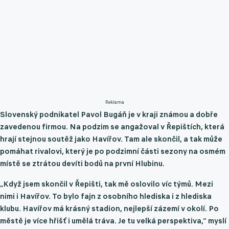
Reklama
Slovenský podnikatel Pavol Bugáň je v kraji známou a dobře
zavedenou firmou. Na podzim se angažoval v Řepištích, která
hrají stejnou soutěž jako Havířov. Tam ale skončil, a tak může
pomáhat rivalovi, který je po podzimní části sezony na osmém
místě se ztrátou devíti bodů na první Hlubinu.
„Když jsem skončil v Řepišti, tak mě oslovilo víc týmů. Mezi
nimi i Havířov. To bylo fajn z osobního hlediska i z hlediska
klubu. Havířov má krásný stadion, nejlepší zázemí v okolí. Po
městě je více hřišť i umělá tráva. Je tu velká perspektiva,“
myslí