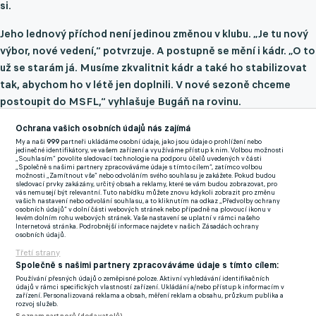
si.
Jeho lednový příchod není jedinou změnou v klubu. „Je tu nový
výbor, nové vedení,“ potvrzuje. A postupně se mění i kádr. „O to
už se starám já. Musíme zkvalitnit kádr a také ho stabilizovat
tak, abychom ho v létě jen doplnili. V nové sezoně chceme
postoupit do MSFL,“ vyhlašuje Bugáň na rovinu.
Porážka o jedenáct gólů? Kdepak ostuda, svátek, říká kouč z
Ochrana vašich osobních údajů nás zajímá
My a naši
999
partneři ukládáme osobní údaje, jako jsou údaje o prohlížení nebo
divize. Věří, že se Limberský může vrátit do Plzně
jedinečné identifikátory, ve vašem zařízení a využíváme přístup k nim. Volbou možnosti
„Souhlasím“ povolíte sledovací technologie na podporu účelů uvedených v části
V plném proudu je příprava na jaro. „Máme teď dva měsíce na
„Společně s našimi partnery zpracováváme údaje s tímto cílem“, zatímco volbou
možnosti „Zamítnout vše“ nebo odvoláním svého souhlasu je zakážete. Pokud budou
to, abychom poznali hráče ještě víc. Nemůžeme na jaře hrát
sledovací prvky zakázány, určitý obsah a reklamy, které se vám budou zobrazovat, pro
vás nemusejí být relevantní. Tuto nabídku můžete znovu kdykoli zobrazit pro změnu
tak, že sezonu jen nějak dohrajeme, budeme chtít vyhrát každý
vašich nastavení nebo odvolání souhlasu, a to kliknutím na odkaz „Předvolby ochrany
osobních údajů“ v dolní části webových stránek nebo případně na plovoucí ikonu v
zápas,“ varuje konkurenci.
levém dolním rohu webových stránek. Vaše nastavení se uplatní v rámci našeho
Internetová stránka. Podrobnější informace najdete v našich Zásadách ochrany
osobních údajů.
Změna nastala i na trenérském postu. S klubem se rozloučil
Třetí strany
někdejší ligový hráč a velký patriot Miroslav Matušovič, který
Společně s našimi partnery zpracováváme údaje s tímto cílem:
v Havířově působil nejen jako kouč, ale staral se třeba i o
Používání přesných údajů o zeměpisné poloze. Aktivní vyhledávání identifikačních
údajů v rámci specifických vlastností zařízení. Ukládání a/nebo přístup k informacím v
akademii. Na jeho místo přichází Tomáš Mrázek. I ten si zahrál
zařízení. Personalizovaná reklama a obsah, měření reklam a obsahu, průzkum publika a
rozvoj služeb.
první ligu, v poslední době vedl dorostenecké týmy Opavy.