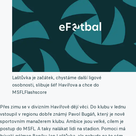
Laštůvka je začátek, chystáme další ligové
osobnosti, slibuje šéf Havířova a chce do
MSFL
Flashscore
Přes zimu se v divizním Havířově dějí věci. Do klubu v lednu
vstoupil v regionu dobře známý Pavol Bugáň, který je nově
sportovním manažerem klubu. Ambice jsou velké, cílem je
postup do MSFL. A taky nalákat lidi na stadion. Pomoci má
bývalý gólman Baníku Jan Laštůvka, ale nebude na to sám.