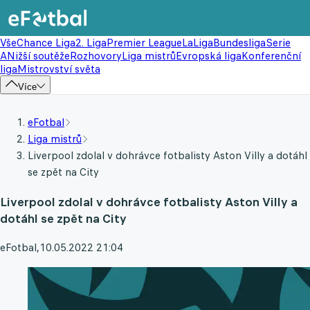
Vše
Chance Liga
2. Liga
Premier League
LaLiga
Bundesliga
Serie
A
Nižší soutěže
Rozhovory
Liga mistrů
Evropská liga
Konferenční
liga
Mistrovství světa
Více
eFotbal
Liga mistrů
Liverpool zdolal v dohrávce fotbalisty Aston Villy a dotáhl
se zpět na City
Liverpool zdolal v dohrávce fotbalisty Aston Villy a
dotáhl se zpět na City
eFotbal
,
10.05.2022 21:04