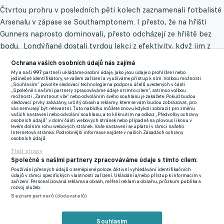
Čtvrtou prohru v posledních pěti kolech zaznamenali fotbalisté
Arsenalu v zápase se Southamptonem. I přesto, že na hřišti
Gunners naprosto dominovali, přesto odcházejí ze hřiště bez
bodu. Londýňané dostali tvrdou lekci z efektivity, když jim z
ojedinělé příležitosti vstřelil rozhodující gól Jan Bednarek.
Ochrana vašich osobních údajů nás zajímá
Arsenal tak ztratil pátou příčku, protože se na něj bodově
My a naši
997
partneři ukládáme osobní údaje, jako jsou údaje o prohlížení nebo
jedinečné identifikátory, ve vašem zařízení a využíváme přístup k nim. Volbou možnosti
dotáhl (a díky lepšímu skóre i předeběhl) Manchaster United.
„Souhlasím“ povolíte sledovací technologie na podporu účelů uvedených v části
„Společně s našimi partnery zpracováváme údaje s tímto cílem“, zatímco volbou
možnosti „Zamítnout vše“ nebo odvoláním svého souhlasu je zakážete. Pokud budou
Neuvěřitelnou smůlu zažili v souboji nováčků fotbalisté
sledovací prvky zakázány, určitý obsah a reklamy, které se vám budou zobrazovat, pro
vás nemusejí být relevantní. Tuto nabídku můžete znovu kdykoli zobrazit pro změnu
Watfordu. Ti totiž po prohrané první půli dokázali ve druhé
vašich nastavení nebo odvolání souhlasu, a to kliknutím na odkaz „Předvolby ochrany
osobních údajů“ v dolní části webových stránek nebo případně na plovoucí ikonu v
pětačtyřicetiminutovce v souboji s Brentfordem vyrovnat a
levém dolním rohu webových stránek. Vaše nastavení se uplatní v rámci našeho
Internetová stránka. Podrobnější informace najdete v našich Zásadách ochrany
snažili se i o přidání druhého gólu. Ten jim ale nebyl přán, takže
osobních údajů.
pouze nastřelili břevno a tyč. Stejně jako na podzim doma navíc
Třetí strany
Společně s našimi partnery zpracováváme údaje s tímto cílem:
inkasovali rozhodující gól na 1:2 ze zdánlivě nepříliš nebezpečné
Používání přesných údajů o zeměpisné poloze. Aktivní vyhledávání identifikačních
standardky několik vteřin před koncem nastavení v
údajů v rámci specifických vlastností zařízení. Ukládání a/nebo přístup k informacím v
zařízení. Personalizovaná reklama a obsah, měření reklam a obsahu, průzkum publika a
pětadevadesáté minutě. Ačkoliv by zajímavému zápasu
rozvoj služeb.
mnohem více svědčila remíza, nakonec si tři body odnášejí
Seznam partnerů (dodavatelů)
šťastnější fotbalisté Brentfordu.
Souhlasím