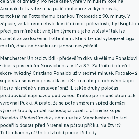
dělá velké zmatky. Po nečekané výhře v minulém kole na
Arsenalu totiž vítězí i na půdě druhého z velkých rivalů,
tentokrát na Tottenhamu brankou Trossarda z 90. minuty. V
zápase, ve kterém nebylo k vidění moc příležitostí, byl Brighton
přeci jen mírně aktivnějším týmem a jeho vítězství tak lze
označit za zasloužené. Tottenham, který by rád vybojoval Ligu
mistrů, dnes na branku ani jednou nevystřelil...
Manchester United zvládl - především díky skvělému Ronaldovi
- duel s posledním Norwichem a vítězí 3:2. Za United otevřel
skóre hvězdný Cristiano Ronaldo už v sedmé minutě. Fotbalová
superstar se navíc prosadila ve i 32. minutě po rohovém kopu.
Hosté nicméně v nastavení snížili, takže druhý poločas
předpovídal napínavou podívanou. Krátce po změně stran pak
vyrovnal Pukki. A přsto, že se poté směrem vpřed domácí
výrazně trápili, přidal rozhodující zásah z přímého kopu
Ronaldo. Především díky němu se tak Manchesteru United
podařilo dostat před Arsenal na pátou příčku. Na čtvrtý
Tottenham nyní United ztrácí pouze tři body.